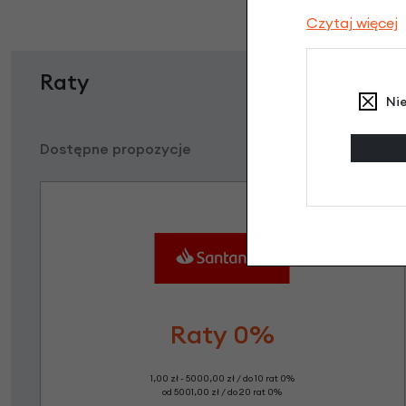
Czytaj więcej
Raty
Ni
Dostępne propozycje
Raty 0%
1,00 zł - 5000,00 zł / do 10 rat 0%
od 5001,00 zł / do 20 rat 0%