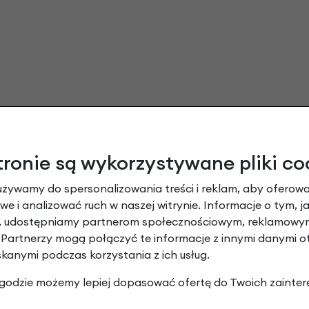
tronie są wykorzystywane pliki co
używamy do spersonalizowania treści i reklam, aby oferowa
Przedni emblemat Sparta 60 mm opinie
e i analizować ruch w naszej witrynie. Informacje o tym, j
y, udostępniamy partnerom społecznościowym, reklamowym
 Partnerzy mogą połączyć te informacje z innymi danymi 
Dodaj opinię
skanymi podczas korzystania z ich usług.
 zgodzie możemy lepiej dopasować ofertę do Twoich zainter
Brak opinii. Może warto dodać własną?