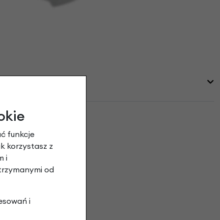
okie
ć funkcje
ak korzystasz z
 i
otrzymanymi od
esowań i