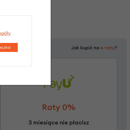
egóły
teczka
Jak kupić na
e-raty
?
Raty 0%
3 miesiące nie płacisz