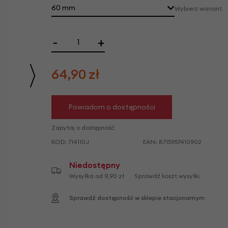
we
60 mm
Wybierz wariant
y
-
+
64,90
zł
Powiadom o dostępności
Zapytaj o dostępność
KOD:
714110J
EAN:
8715957410902
Niedostępny
Wysyłka od 9,90 zł
Sprawdź koszt wysyłki
Sprawdź dostępność w sklepie stacjonarnym