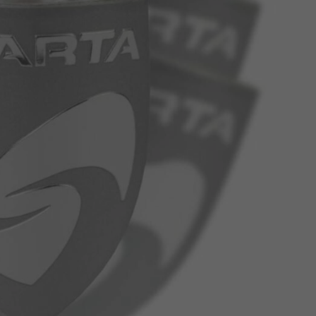
Z
apięcia rowero
Pompki rowerowe
werowe
er Pig
Peruzzo
Gazelle
Pozostałe
N
akrętki i obejm
i:SY
Przerzutki rowerowe
es
Inny
R
owery transportowe - akcesoria
S
akwy i torby rowerowe
Siodełka rowerowe
rowe
Strida - części