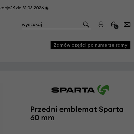
cje26 do 31.08.2026 ◉
0
Zamów części po numerze ramy
e
we
owe
acji i konserwacji roweru
Przedni emblemat Sparta
fon
60 mm
e