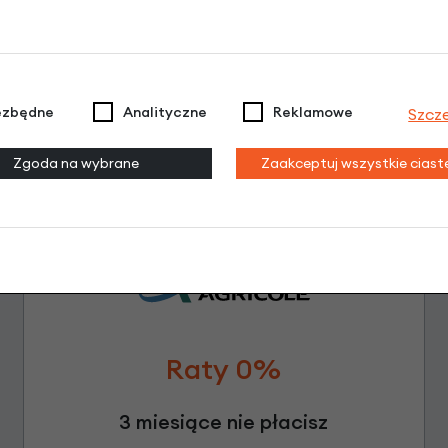
Leasing
ezbędne
Analityczne
Reklamowe
Szcz
Zgoda na wybrane
Zaakceptuj wszystkie cias
Raty 0%
3 miesiące nie płacisz