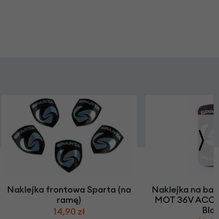
Naklejka frontowa Sparta (na
Naklejka na bat
ramę)
MOT 36V ACC
Bla
14,90 zł