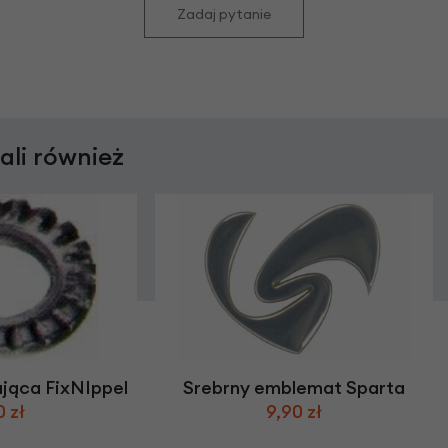
Zadaj pytanie
rali również
ująca FixNIppel
Srebrny emblemat Sparta
0 zł
9,90 zł