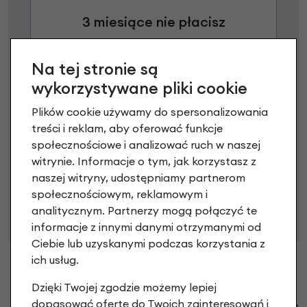
3 miesiące nie płacisz
Raty do 60 miesięcy
Na tej stronie są
wykorzystywane pliki cookie
Poznaj szczegóły
Plików cookie używamy do spersonalizowania
treści i reklam, aby oferować funkcje
społecznościowe i analizować ruch w naszej
witrynie. Informacje o tym, jak korzystasz z
Niniejsza propozycja nie stanowi oferty w rozumieniu art.
naszej witryny, udostępniamy partnerom
66 Kodeksu Cywilnego. Ostateczna decyzja o warunkach
społecznościowym, reklamowym i
i przyznaniu kredytu zostanie podjęta po ocenie
analitycznym. Partnerzy mogą połączyć te
zdolności kredytowej.
informacje z innymi danymi otrzymanymi od
Ciebie lub uzyskanymi podczas korzystania z
ich usług.
Dzięki Twojej zgodzie możemy lepiej
Klienci zadali następujące pytania o ten
dopasować ofertę do Twoich zainteresowań i