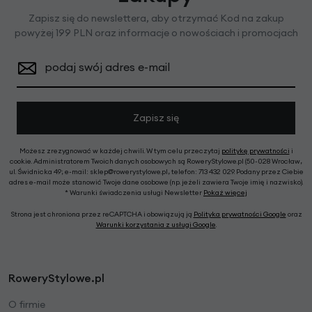
Zapisz się do newslettera, aby otrzymać Kod na zakup
powyżej 199 PLN oraz informacje o nowościach i promocjach
podaj swój adres e-mail
Zapisz się
Możesz zrezygnować w każdej chwili. W tym celu przeczytaj
politykę prywatności
i
cookie. Administratorem Twoich danych osobowych są RoweryStylowe.pl (50-028 Wrocław,
ul. Świdnicka 49; e-mail: sklep@rowerystylowe.pl, telefon: 713 432 029. Podany przez Ciebie
adres e-mail może stanowić Twoje dane osobowe (np. jeżeli zawiera Twoje imię i nazwisko).
* Warunki świadczenia usługi Newsletter
Pokaż więcej
Strona jest chroniona przez reCAPTCHA i obowiązują ją
Polityka prywatności Google
oraz
Warunki korzystania z usługi Google
.
RoweryStylowe.pl
O firmie