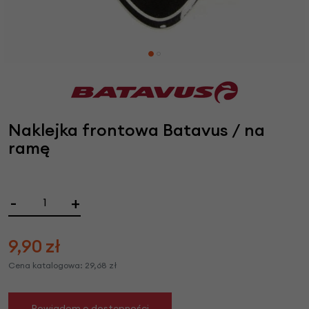
Naklejka frontowa Batavus / na
ramę
-
+
9,90
zł
Cena katalogowa:
29,68
zł
Powiadom o dostępności