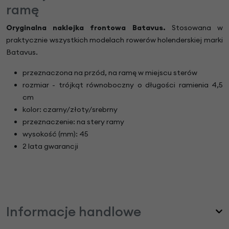
ramę
Oryginalna naklejka frontowa Batavus.
Stosowana w
praktycznie wszystkich modelach rowerów holenderskiej marki
Batavus.
przeznaczona na przód, na ramę w miejscu sterów
rozmiar - trójkąt równoboczny o długości ramienia 4,5
cm
kolor: czarny/złoty/srebrny
przeznaczenie: na stery ramy
wysokość (mm): 45
2 lata gwarancji
Informacje handlowe