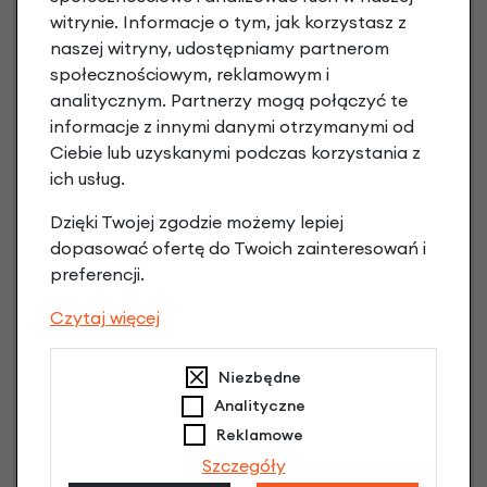
witrynie. Informacje o tym, jak korzystasz z
Raty 0%
naszej witryny, udostępniamy partnerom
społecznościowym, reklamowym i
3 miesiące nie płacisz
analitycznym. Partnerzy mogą połączyć te
informacje z innymi danymi otrzymanymi od
Raty do 60 miesięcy
Ciebie lub uzyskanymi podczas korzystania z
ich usług.
Poznaj szczegóły
Dzięki Twojej zgodzie możemy lepiej
dopasować ofertę do Twoich zainteresowań i
preferencji.
Czytaj więcej
Niezbędne
Analityczne
Reklamowe
Szczegóły