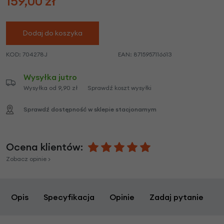
159,00
zł
Dodaj do koszyka
KOD:
704278J
EAN:
8715957116613
Wysyłka jutro
Wysyłka od 9,90 zł
Sprawdź koszt wysyłki
Sprawdź dostępność w sklepie stacjonarnym
Ocena klientów:
Zobacz opinie >
Opis
Specyfikacja
Opinie
Zadaj pytanie