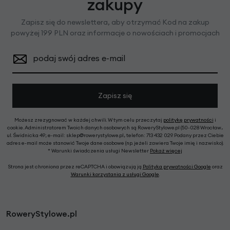
zakupy
Zapisz się do newslettera, aby otrzymać Kod na zakup
powyżej 199 PLN oraz informacje o nowościach i promocjach
podaj swój adres e-mail
Zapisz się
Możesz zrezygnować w każdej chwili. W tym celu przeczytaj
politykę prywatności
i
cookie. Administratorem Twoich danych osobowych są RoweryStylowe.pl (50-028 Wrocław,
ul. Świdnicka 49; e-mail: sklep@rowerystylowe.pl, telefon: 713 432 029. Podany przez Ciebie
adres e-mail może stanowić Twoje dane osobowe (np. jeżeli zawiera Twoje imię i nazwisko).
* Warunki świadczenia usługi Newsletter
Pokaż więcej
Strona jest chroniona przez reCAPTCHA i obowiązują ją
Polityka prywatności Google
oraz
Warunki korzystania z usługi Google
.
RoweryStylowe.pl