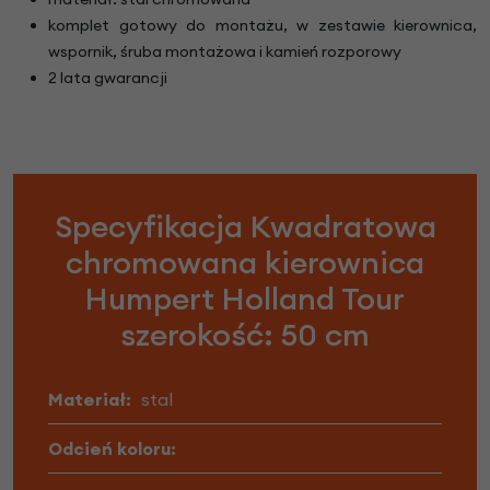
komplet gotowy do montażu, w zestawie kierownica,
wspornik, śruba montażowa i kamień rozporowy
2 lata gwarancji
Specyfikacja Kwadratowa
chromowana kierownica
Humpert Holland Tour
szerokość: 50 cm
Materiał:
stal
Odcień koloru: