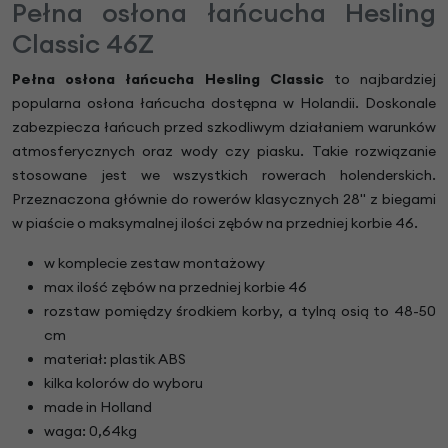
Pełna osłona łańcucha Hesling
Classic 46Z
Pełna osłona łańcucha Hesling Classic
to najbardziej
popularna osłona łańcucha dostępna w Holandii. Doskonale
zabezpiecza łańcuch przed szkodliwym działaniem warunków
atmosferycznych oraz wody czy piasku. Takie rozwiązanie
stosowane jest we wszystkich rowerach holenderskich.
Przeznaczona głównie do rowerów klasycznych 28" z biegami
w piaście o maksymalnej ilości zębów na przedniej korbie 46.
w komplecie zestaw montażowy
max ilość zębów na przedniej korbie 46
rozstaw pomiędzy środkiem korby, a tylną osią to 48-50
cm
materiał: plastik ABS
kilka kolorów do wyboru
made in Holland
waga: 0,64kg