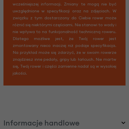
wcześniejszej informacji. Zmiany te mogą nie być
uwzględnione w specyfikacji oraz na zdjęciach. W
związku z tym dostarczony do Ciebie rower może
różnić się niektórymi częściami. Nie stanowi to wady i
nie wpływa to na funkcjonalność techniczną roweru.
Dlatego możliwe jest, że Twój rower jest
zmontowany nieco inaczej niż podaje specyfikacja.
Na przykład może się zdarzyć, że w swoim rowerze
znajdziesz inne pedały, gripy lub łańcuch. Nie martw
się, Twój rower i części zamienne nadal są w wysokiej
jakości.
Informacje handlowe