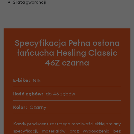
2 lata gwarancji
Specyfikacja Pełna osłona
łańcucha Hesling Classic
46Z czarna
E-bike:
NIE
Ilość zębów:
do 46 zębów
Kolor:
Czarny
Każdy producent zastrzega możliwość lekkiej zmiany
specyfikacji, materiałów oraz wyposażenia bez