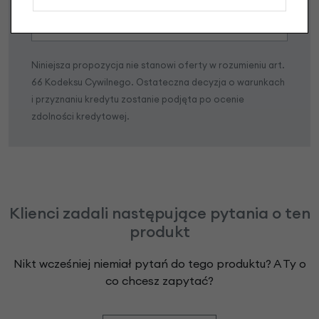
Niniejsza propozycja nie stanowi oferty w rozumieniu art.
66 Kodeksu Cywilnego. Ostateczna decyzja o warunkach
i przyznaniu kredytu zostanie podjęta po ocenie
zdolności kredytowej.
Klienci zadali następujące pytania o ten
produkt
Nikt wcześniej niemiał pytań do tego produktu? A Ty o
co chcesz zapytać?