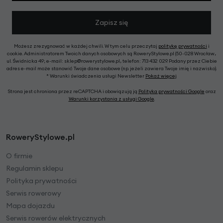
Zapisz się
Możesz zrezygnować w każdej chwili. W tym celu przeczytaj
politykę prywatności
i
cookie. Administratorem Twoich danych osobowych są RoweryStylowe.pl (50-028 Wrocław,
ul. Świdnicka 49; e-mail: sklep@rowerystylowe.pl, telefon: 713 432 029. Podany przez Ciebie
adres e-mail może stanowić Twoje dane osobowe (np. jeżeli zawiera Twoje imię i nazwisko).
* Warunki świadczenia usługi Newsletter
Pokaż więcej
Strona jest chroniona przez reCAPTCHA i obowiązują ją
Polityka prywatności Google
oraz
Warunki korzystania z usługi Google
.
RoweryStylowe.pl
O firmie
Regulamin sklepu
Polityka prywatności
Serwis rowerowy
Mapa dojazdu
Serwis rowerów elektrycznych