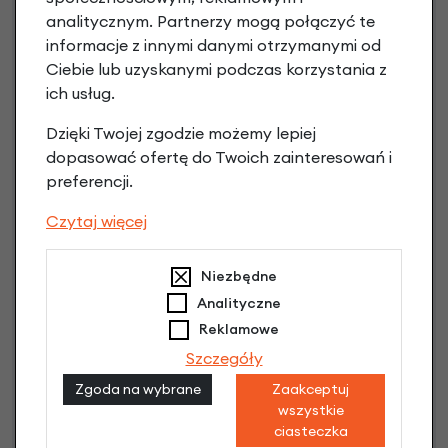
analitycznym. Partnerzy mogą połączyć te
Poznaj szczegóły
informacje z innymi danymi otrzymanymi od
Ciebie lub uzyskanymi podczas korzystania z
ich usług.
Dzięki Twojej zgodzie możemy lepiej
dopasować ofertę do Twoich zainteresowań i
preferencji.
Czytaj więcej
Niezbędne
Raty 0%
Analityczne
3 miesiące nie płacisz
Reklamowe
Szczegóły
Raty do 60 miesięcy
Zgoda na wybrane
Zaakceptuj
wszystkie
ciasteczka
Poznaj szczegóły