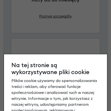
Poznaj szczegóły
Na tej stronie są
wykorzystywane pliki cookie
Raty 0%
Plików cookie używamy do spersonalizowania
treści i reklam, aby oferować funkcje
3 miesiące nie płacisz
społecznościowe i analizować ruch w naszej
witrynie. Informacje o tym, jak korzystasz z
Raty do 60 miesięcy
naszej witryny, udostępniamy partnerom
społecznościowym, reklamowym i