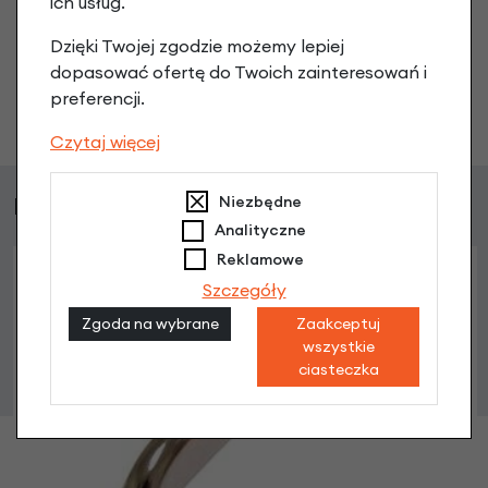
ich usług.
Nikt wcześniej niemiał pytań do tego produktu? A Ty o
co chcesz zapytać?
Dzięki Twojej zgodzie możemy lepiej
dopasować ofertę do Twoich zainteresowań i
preferencji.
Zadaj pytanie
Czytaj więcej
Podobne produkty
Niezbędne
Analityczne
Reklamowe
Szczegóły
Zgoda na wybrane
Zaakceptuj
wszystkie
ciasteczka