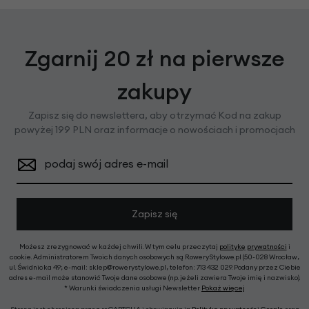
Zgarnij 20 zł na pierwsze
zakupy
Zapisz się do newslettera, aby otrzymać Kod na zakup
powyżej 199 PLN oraz informacje o nowościach i promocjach
podaj swój adres e-mail
Zapisz się
Możesz zrezygnować w każdej chwili. W tym celu przeczytaj
politykę prywatności
i
cookie. Administratorem Twoich danych osobowych są RoweryStylowe.pl (50-028 Wrocław,
ul. Świdnicka 49; e-mail: sklep@rowerystylowe.pl, telefon: 713 432 029. Podany przez Ciebie
adres e-mail może stanowić Twoje dane osobowe (np. jeżeli zawiera Twoje imię i nazwisko).
* Warunki świadczenia usługi Newsletter
Pokaż więcej