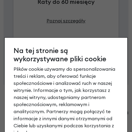
Raty do 60 miesięcy
Poznaj szczegóły
Na tej stronie są
Niniejsza propozycja nie stanowi oferty w rozumieniu art.
wykorzystywane pliki cookie
66 Kodeksu Cywilnego. Ostateczna decyzja o warunkach
i przyznaniu kredytu zostanie podjęta po ocenie
Plików cookie używamy do spersonalizowania
zdolności kredytowej.
treści i reklam, aby oferować funkcje
społecznościowe i analizować ruch w naszej
witrynie. Informacje o tym, jak korzystasz z
naszej witryny, udostępniamy partnerom
społecznościowym, reklamowym i
Klienci zadali następujące pytania o ten
analitycznym. Partnerzy mogą połączyć te
produkt
informacje z innymi danymi otrzymanymi od
Ciebie lub uzyskanymi podczas korzystania z