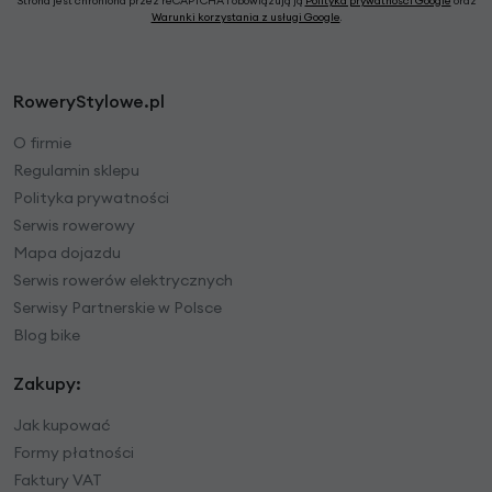
Strona jest chroniona przez reCAPTCHA i obowiązują ją
Polityka prywatności Google
oraz
Warunki korzystania z usługi Google
.
RoweryStylowe.pl
O firmie
Regulamin sklepu
Polityka prywatności
Serwis rowerowy
Mapa dojazdu
Serwis rowerów elektrycznych
Serwisy Partnerskie w Polsce
Blog bike
Zakupy:
Jak kupować
Formy płatności
Faktury VAT