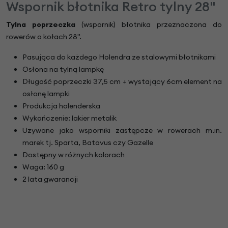
Wspornik błotnika Retro tylny 28"
Tylna poprzeczka
(wspornik) błotnika przeznaczona do
rowerów o kołach 28".
Pasująca do każdego Holendra ze stalowymi błotnikami
Osłona na tylną lampkę
Długość poprzeczki 37,5 cm + wystający 6cm element na
osłonę lampki
Produkcja holenderska
Wykończenie: lakier metalik
Używane jako wsporniki zastępcze w rowerach m.in.
marek tj. Sparta, Batavus czy Gazelle
Dostępny w różnych kolorach
Waga: 160 g
2 lata gwarancji