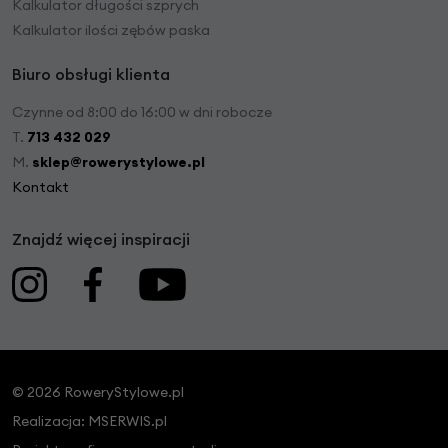
Kalkulator długości szprych
Kalkulator ilości zębów paska
Biuro obsługi klienta
Czynne od 8:00 do 16:00 w dni robocze
T.
713 432 029
M.
sklep@rowerystylowe.pl
Kontakt
Znajdź więcej inspiracji
© 2026 RoweryStylowe.pl
Realizacja:
MSERWIS.pl