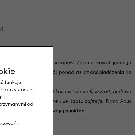
y)
zpieczenia roweru i akcesoriów. Zmiana nawet jednego
okie
eczenia. Niemiecka jakość i ponad 90 lat doświadczenia na
mów ochrony.
ć funkcje
ak korzystasz z
bezpieczenia , grubość i hartowanie stali, kształt, budowa
 i
zecinanie jest hałaśliwe i ile czasu zajmuje.
Firma Abus
otrzymanymi od
zywiście odpowiadały swojej punktacji.
esowań i