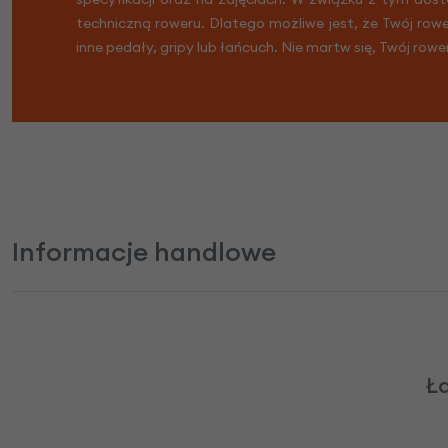
techniczną roweru. Dlatego możliwe jest, że Twój row
inne pedały, gripy lub łańcuch. Nie martw się, Twój rowe
Informacje handlowe
Ł