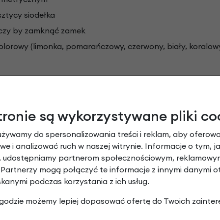
ztycy siodełka
arczy by zamknąć zamek
kolorowy (limonka, pomarańczowy, czerwony, biały, koralow
zpieczeństwa Abus
to narzędzie ułatwiające wybór zabe
tronie są wykorzystywane pliki co
znaczenie i odnosi się do technologii i wykonania zabezpi
, doprowadziło do powstania jednych z najlepszych syste
używamy do spersonalizowania treści i reklam, aby oferowa
e i analizować ruch w naszej witrynie. Informacje o tym, j
ezpieczeństwa mają wpływ takie elementy jak:
rodzaj za
y, udostępniamy partnerom społecznościowym, reklamowym
 budowa klucza, ile razy zapięcie trzeba przeciąć, czy pr
 Partnerzy mogą połączyć te informacje z innymi danymi 
produkty tak aby umieszczone na skali zabezpieczenia rzec
skanymi podczas korzystania z ich usług.
 zgodzie możemy lepiej dopasować ofertę do Twoich zainter
óżnić trzy grupy zabezpieczeń: