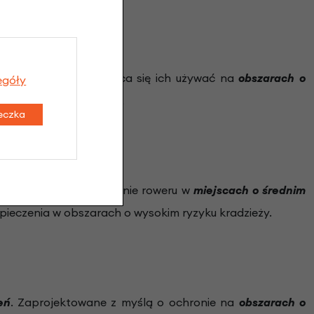
rzed kradzieżą. Zaleca się ich używać na
obszarach o
egóły
akcesoriów rowerowych.
teczka
dzo dobre zabezpieczenie roweru w
miejscach o średnim
ieczenia w obszarach o wysokim ryzyku kradzieży.
eń
. Zaprojektowane z myślą o ochronie na
obszarach o