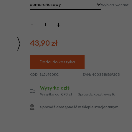
we
pomarańczowy
Wybierz wariant
y
-
+
43,90
zł
Dodaj do koszyka
KOD:
SL56920KC
EAN:
4003318569203
Wysyłka dziś
Wysyłka od 9,90 zł
Sprawdź koszt wysyłki
Sprawdź dostępność w sklepie stacjonarnym