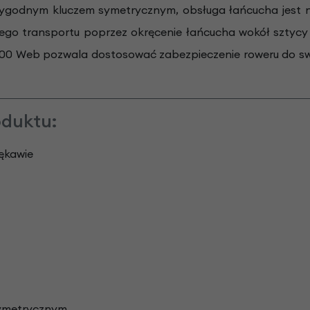
wygodnym kluczem symetrycznym, obsługa łańcucha jest ni
go transportu poprzez okręcenie łańcucha wokół sztycy
00 Web pozwala dostosować zabezpieczenie roweru do swoje
oduktu:
ękawie
symetrycznym