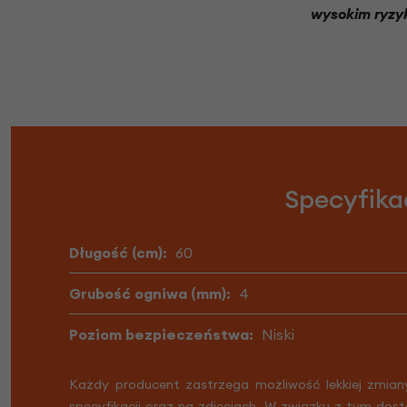
wysokim ryzy
Specyfik
Długość (cm):
60
Grubość ogniwa (mm):
4
Poziom bezpieczeństwa:
Niski
Każdy producent zastrzega możliwość lekkiej zmian
specyfikacji oraz na zdjęciach. W związku z tym dost