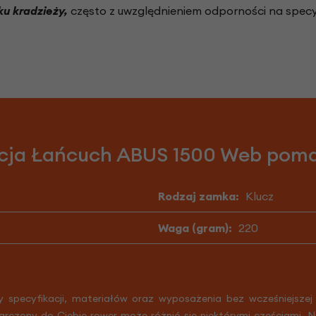
ku kradzieży,
często z uwzględnieniem odporności na specyf
acja Łańcuch ABUS 1500 Web pom
Rodzaj zamka:
Klucz
Waga (gram):
220
y specyfikacji, materiałów oraz wyposażenia bez wcześniejszej
arczony do Ciebie rower może różnić się niektórymi częściami. 