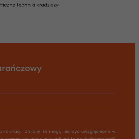
iczne techniki kradzieży.
arańczowy
 informacji. Zmiany te mogą nie być uwzględnione w
Nie stanowi to wady i nie wpływa to na funkcjonalność