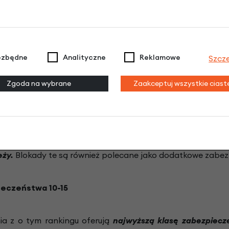
ieczeństwa 1-4
ia z tym oznaczeniem zapewniają podstawową ochronę p
ezbędne
Analityczne
Reklamowe
Szcz
 kradzieży
lub jako zabezpieczeń rowerka dziecięcego czy 
Zgoda na wybrane
Zaakceptuj wszystkie cias
ieczeństwa 5-9
ezpieczeń została zaprojektowana tak aby zapewnić bar
eży.
Blokady te są również polecane jako dodatkowe zabezp
ieczeństwa 10-15
ia z o tym rankingu oferują
najwyższą klasę zabezpiecz