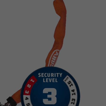
Z
apięcia rowero
Pompki rowerowe
werowe
er Pig
Peruzzo
Gazelle
Pozostałe
N
akrętki i obejm
i:SY
Przerzutki rowerowe
es
Inny
R
owery transportowe - akcesoria
S
akwy i torby rowerowe
Siodełka rowerowe
rowe
Strida - części