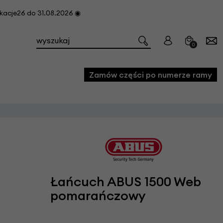
cje26 do 31.08.2026 ◉
0
Zamów części po numerze ramy
e
we
owe
acji i konserwacji roweru
Łańcuch ABUS 1500 Web
fon
pomarańczowy
e