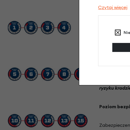
Czytaj więcej
Poziom bezp
Zabezpieczen
Ni
niskim ryzyku
Poziom bezp
Ta grupa zab
ryzyku kradzi
Poziom bezp
Zabezpieczen