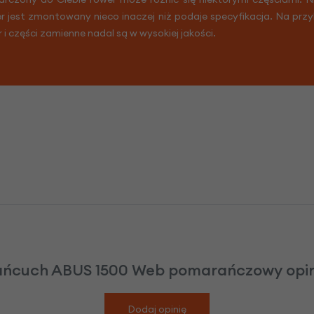
er jest zmontowany nieco inaczej niż podaje specyfikacja. Na prz
r i części zamienne nadal są w wysokiej jakości.
ańcuch ABUS 1500 Web pomarańczowy opin
Dodaj opinię