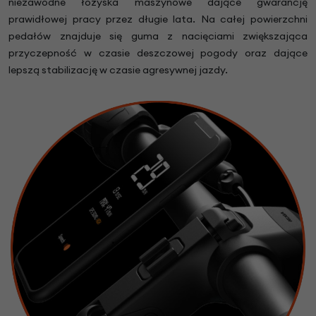
niezawodne łożyska maszynowe dające gwarancję
prawidłowej pracy przez długie lata. Na całej powierzchni
pedałów znajduje się guma z nacięciami zwiększająca
przyczepność w czasie deszczowej pogody oraz dające
lepszą stabilizację w czasie agresywnej jazdy.