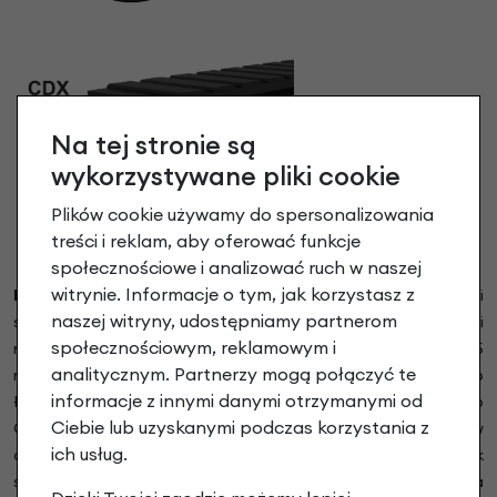
Na tej stronie są
wykorzystywane pliki cookie
Plików cookie używamy do spersonalizowania
treści i reklam, aby oferować funkcje
społecznościowe i analizować ruch w naszej
witrynie. Informacje o tym, jak korzystasz z
Pasek zębaty Gates Carbon Drive CDX™.
Łańcuch i
naszej witryny, udostępniamy partnerom
stalowe zębatki zostały zastąpione nowoczesnym i
społecznościowym, reklamowym i
niezawodnym napędem na pasek zębaty Carbon Drive CDX z 5
analitycznym. Partnerzy mogą połączyć te
razy większą żywotnością w stosunku do standardowego
informacje z innymi danymi otrzymanymi od
łańcucha. Gwarantowana żywotność paska zębatego
Ciebie lub uzyskanymi podczas korzystania z
Carbon Drive to, aż 25.000 km co dla większości rowerzystów
ich usług.
oznacza dożywotnią pracę napędu bez jakiegokolwiek
serwisu. Pasek zębaty to lepsze przeniesienie napędu, cicha