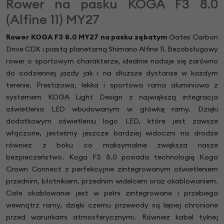
Rower na pasku KOGA F3 8.0
(Alfine 11) MY27
Rower KOGA F3 8.0 MY27 na pasku zębatym
Gates Carbon
Drive CDX i piastą planetarną Shimano Alfine 11. Bezobsługowy
rower o sportowym charakterze, idealnie nadaje się zarówno
do codziennej jazdy jak i na dłuższe dystanse w każdym
terenie. Prestiżowa, lekka i sportowa rama aluminiowa z
systemem KOGA Light Design z największą integracja
oświetlenia LED wbudowanym w główkę ramy. Dzięki
dodatkowym oświetleniu logo LED, które jest zawsze
włączone, jesteśmy jeszcze bardziej widoczni na drodze
również z boku co maksymalnie zwiększa nasze
bezpieczeństwo. Koga F3 8.0 posiada technologię Koga
Crown Connect z perfekcyjnie zintegrowanym oświetleniem
przednim, błotnikiem, przednim widelcem oraz okablowaniem.
Całe okablowanie jest w pełni zintegrowane i przebiega
wewnątrz ramy, dzięki czemu przewody są lepiej chronione
przed warunkami atmosferycznymi. Również kabel tylnej