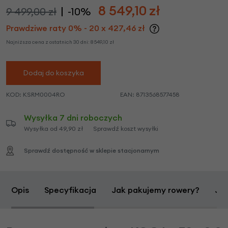
8 549,10
zł
9 499,00 zł
-10%
Prawdziwe raty 0% - 20 x 427,46 zł
Najniższa cena z ostatnich 30 dni:
8 549,10
zł
Dodaj do koszyka
KOD:
KSRM0004RO
EAN:
8713568577458
Wysyłka 7 dni roboczych
Wysyłka od 49,90 zł
Sprawdź koszt wysyłki
Sprawdź dostępność w sklepie stacjonarnym
Opis
Specyfikacja
Jak pakujemy rowery?
Jak