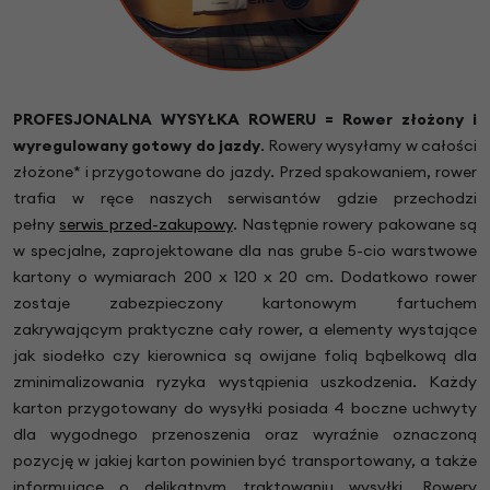
PROFESJONALNA WYSYŁKA ROWERU = Rower złożony i
wyregulowany gotowy do jazdy
.
Rowery wysyłamy w całości
złożone* i przygotowane do jazdy. Przed spakowaniem, rower
trafia w ręce naszych serwisantów gdzie przechodzi
pełny
serwis przed-zakupowy
. Następnie rowery pakowane są
w specjalne, zaprojektowane dla nas grube 5-cio warstwowe
kartony o wymiarach 200 x 120 x 20 cm. Dodatkowo rower
zostaje zabezpieczony kartonowym fartuchem
zakrywającym praktyczne cały rower, a elementy wystające
jak siodełko czy kierownica są owijane folią bąbelkową dla
zminimalizowania ryzyka wystąpienia uszkodzenia. Każdy
karton przygotowany do wysyłki posiada 4 boczne uchwyty
dla wygodnego przenoszenia oraz wyraźnie oznaczoną
pozycję w jakiej karton powinien być transportowany, a także
informujące o delikatnym traktowaniu wysyłki. Rowery