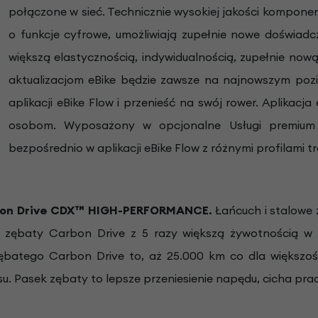
połączone w sieć. Technicznie wysokiej jakości kompo
o funkcje cyfrowe, umożliwiają zupełnie nowe doświad
większą elastycznością, indywidualnością, zupełnie nową
aktualizacjom eBike będzie zawsze na najnowszym poz
aplikacji eBike Flow i przenieść na swój rower. Aplikacja
osobom. Wyposażony w opcjonalne Usługi premium F
bezpośrednio w aplikacji eBike Flow z różnymi profilami tr
bon Drive CDX™ HIGH-PERFORMANCE.
Łańcuch i stalowe
zębaty Carbon Drive z 5 razy większą żywotnością w
batego Carbon Drive to, aż 25.000 km co dla większo
su. Pasek zębaty to lepsze przeniesienie napędu, cicha pr