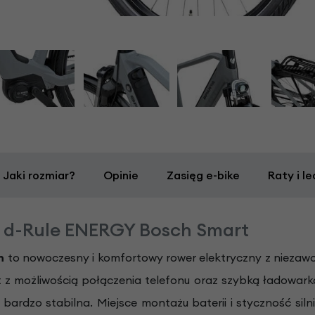
Jaki rozmiar?
Opinie
Zasięg e-bike
Raty i le
a d-Rule ENERGY Bosch Smart
h
to nowoczesny i komfortowy rower elektryczny z niezawo
możliwością połączenia telefonu oraz szybką ładowarką Bo
 bardzo stabilna. Miejsce montażu baterii i styczność sil