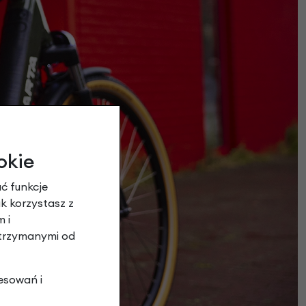
okie
ć funkcje
ak korzystasz z
 i
otrzymanymi od
esowań i