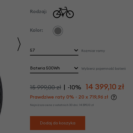
we
Rodzaj:
y
Kolor:
57
Rozmiar ramy
Bateria 500Wh
Wybierz pojemność baterii
14 399,10
zł
15 999,00 zł
-10%
Prawdziwe raty 0% - 20 x 719,96 zł
Najniższa cena z ostatnich 30 dni:
14 399,10
zł
Dodaj do koszyka