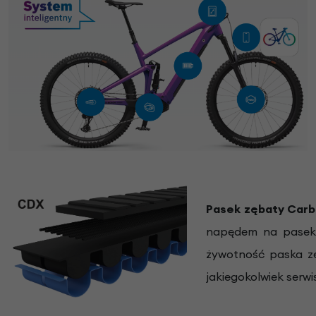
Pasek zębaty Car
napędem na pasek 
żywotność paska zę
jakiegokolwiek serwi