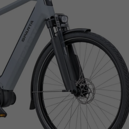
Z
apięcia rowero
Pompki rowerowe
werowe
er Pig
Peruzzo
Gazelle
Pozostałe
N
akrętki i obejm
i:SY
Przerzutki rowerowe
es
Inny
R
owery transportowe - akcesoria
S
akwy i torby rowerowe
Siodełka rowerowe
rowe
Strida - części