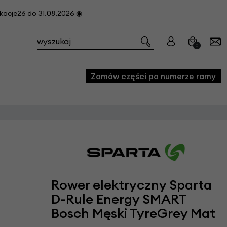
cje26 do 31.08.2026 ◉
0
Zamów części po numerze ramy
e
we
owe
acji i konserwacji roweru
Rower elektryczny Sparta
fon
D-Rule Energy SMART
Bosch Męski TyreGrey Mat
e