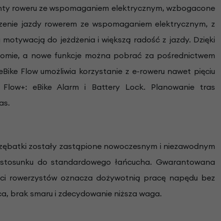
nenty roweru ze wspomaganiem elektrycznym, wzbogacone
czenie jazdy rowerem ze wspomaganiem elektrycznym, z
 motywacją do jeżdżenia i większą radość z jazdy. Dzięki
iomie, a nowe funkcje można pobrać za pośrednictwem
 eBike Flow umożliwia korzystanie z e-roweru nawet pięciu
low+: eBike Alarm i Battery Lock. Planowanie tras
as.
 zębatki zostały zastąpione nowoczesnym i niezawodnym
 stosunku do standardowego łańcucha. Gwarantowana
ści rowerzystów oznacza dożywotnią pracę napędu bez
aca, brak smaru i zdecydowanie niższa waga.