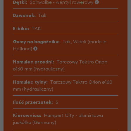
Dętki:
Schwalbe - wentyl rowerowy
Dzwonek:
Tak
E-bike:
TAK
Gumy na bagażniku:
Tak, Widek (made in
Holland)
Hamulec przedni:
Tarczowy Tektro Orion
ø160 mm (hydrauliczny)
Hamulec tylny:
Tarczowy Tektro Orion ø160
mm (hydrauliczny)
Ilość przerzutek:
5
Kierownica:
Humpert City - aluminiowa
jaskółka (Germany)