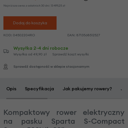
Najniższa cena z ostatnich 30 dni:
13 499,25
zł
Dodaj do koszyka
KOD:
04502204RO
EAN:
8713568512527
Wysyłka 2-4 dni robocze
Wysyłka od 49,90 zł
Sprawdź koszt wysyłki
Sprawdź dostępność w sklepie stacjonarnym
Opis
Specyfikacja
Jak pakujemy rowery?
Jak
Kompaktowy rower elektryczny
na pasku Sparta S-Compact