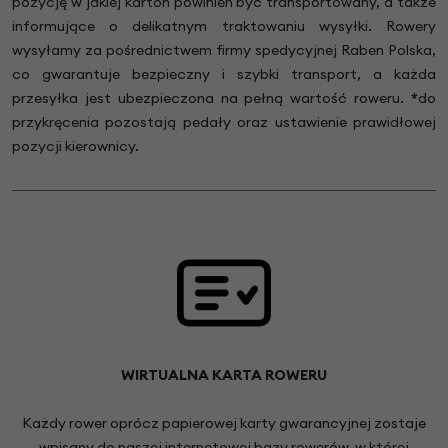
pozycję w jakiej karton powinien być transportowany, a także
informujące o delikatnym traktowaniu wysyłki. Rowery
wysyłamy za pośrednictwem firmy spedycyjnej Raben Polska,
co gwarantuje bezpieczny i szybki transport, a każda
przesyłka jest ubezpieczona na pełną wartość roweru.
*
do
przykręcenia pozostają pedały oraz ustawienie prawidłowej
pozycji kierownicy.
WIRTUALNA KARTA ROWERU
Każdy rower oprócz papierowej karty gwarancyjnej zostaje
wpisany do naszej internetowej bazy rowerów, w której