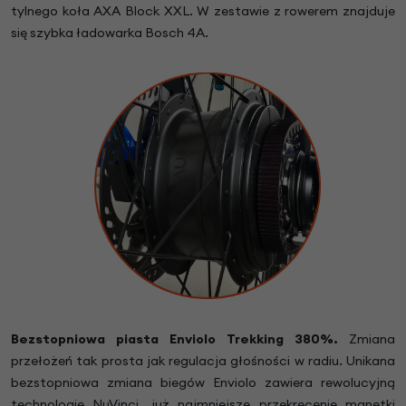
tylnego koła AXA Block XXL. W zestawie z rowerem znajduje
się szybka ładowarka Bosch 4A.
Bezstopniowa piasta Enviolo Trekking 380%.
Zmiana
przełożeń tak prosta jak regulacja głośności w radiu. Unikana
bezstopniowa zmiana biegów Enviolo zawiera rewolucyjną
technologię NuVinci, już najmniejsze przekręcenie manetki