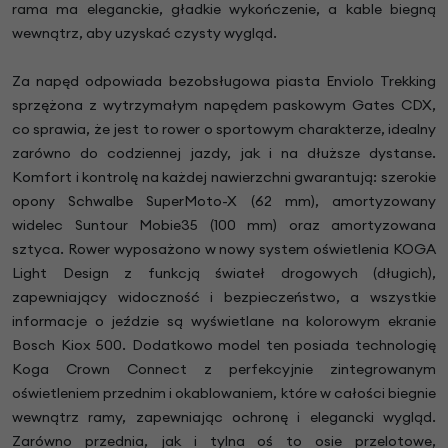
rama ma eleganckie, gładkie wykończenie, a kable biegną
wewnątrz, aby uzyskać czysty wygląd.
Za napęd odpowiada bezobsługowa piasta Enviolo Trekking
sprzężona z wytrzymałym napędem paskowym Gates CDX,
co sprawia, że jest to rower o sportowym charakterze, idealny
zarówno do codziennej jazdy, jak i na dłuższe dystanse.
Komfort i kontrolę na każdej nawierzchni gwarantują: szerokie
opony Schwalbe SuperMoto-X (62 mm), amortyzowany
widelec Suntour Mobie35 (100 mm) oraz amortyzowana
sztyca. Rower wyposażono w nowy system oświetlenia KOGA
Light Design z funkcją świateł drogowych (długich),
zapewniający widoczność i bezpieczeństwo, a wszystkie
informacje o jeździe są wyświetlane na kolorowym ekranie
Bosch Kiox 500. Dodatkowo model ten posiada technologię
Koga Crown Connect z perfekcyjnie zintegrowanym
oświetleniem przednim i okablowaniem, które w całości biegnie
wewnątrz ramy, zapewniając ochronę i elegancki wygląd.
Zarówno przednia, jak i tylna oś to osie przelotowe,