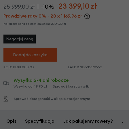
23 399,10
zł
25 999,00 zł
-10%
Prawdziwe raty 0% - 20 x 1 169,96 zł
Najniższa cena z ostatnich 30 dni:
23 399,10
zł
Negocjuj cenę
Dodaj do koszyka
KOD:
KEXIL000RO
EAN:
8713568570992
Wysyłka 2-4 dni robocze
Wysyłka od 49,90 zł
Sprawdź koszt wysyłki
Sprawdź dostępność w sklepie stacjonarnym
Opis
Specyfikacja
Jak pakujemy rowery?
Jak