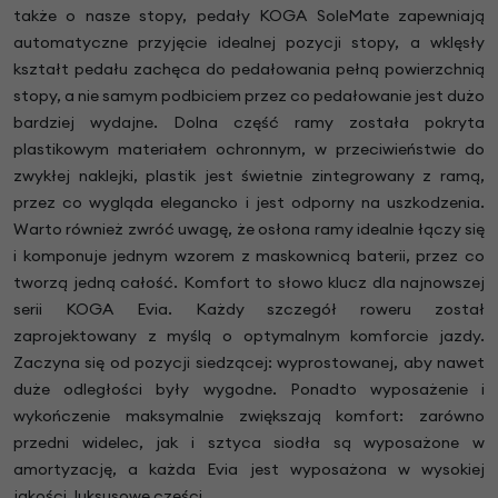
także o nasze stopy, pedały KOGA SoleMate zapewniają
automatyczne przyjęcie idealnej pozycji stopy, a wklęsły
kształt pedału zachęca do pedałowania pełną powierzchnią
stopy, a nie samym podbiciem przez co pedałowanie jest dużo
bardziej wydajne. Dolna część ramy została pokryta
plastikowym materiałem ochronnym, w przeciwieństwie do
zwykłej naklejki, plastik jest świetnie zintegrowany z ramą,
przez co wygląda elegancko i jest odporny na uszkodzenia.
Warto również zwróć uwagę, że osłona ramy idealnie łączy się
i komponuje jednym wzorem z maskownicą baterii, przez co
tworzą jedną całość. Komfort to słowo klucz dla najnowszej
serii KOGA Evia. Każdy szczegół roweru został
zaprojektowany z myślą o optymalnym komforcie jazdy.
Zaczyna się od pozycji siedzącej: wyprostowanej, aby nawet
duże odległości były wygodne. Ponadto wyposażenie i
wykończenie maksymalnie zwiększają komfort: zarówno
przedni widelec, jak i sztyca siodła są wyposażone w
amortyzację, a każda Evia jest wyposażona w wysokiej
jakości, luksusowe części.