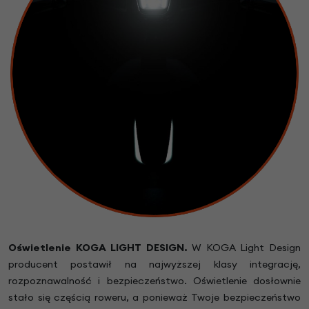
Oświetlenie KOGA LIGHT DESIGN.
W KOGA Light Design
producent postawił na najwyższej klasy integrację,
rozpoznawalność i bezpieczeństwo. Oświetlenie dosłownie
stało się częścią roweru, a ponieważ Twoje bezpieczeństwo