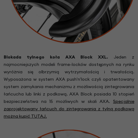
Blokada tylnego koła AXA Block XXL.
Jeden z
najmocniejszych modeli frame-locków dostępnych na rynku
wyróżnia się olbrzymią wytrzymałością i trwałością.
Wyposażona w system AXA push'n'lock czyli opatentowany
system zamykania mechanizmu z możliwością zintegrowania
łańcucha lub linki z podkową. AXA Block posiada 10 stopień
bezpieczeństwa na 15 możliwych w skali AXA.
Specjalnie
zaprojektowany łańcuch do zintegrowania z tylną podkową
można kupić TUTAJ.