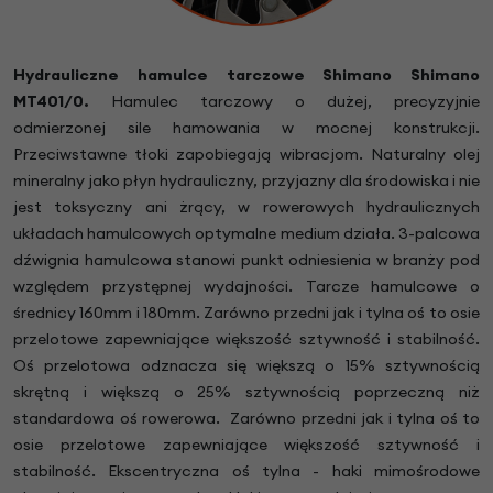
Hydrauliczne hamulce tarczowe Shimano
Shimano
MT401/0
.
Hamulec tarczowy o dużej, precyzyjnie
odmierzonej sile hamowania w mocnej konstrukcji.
Przeciwstawne tłoki zapobiegają wibracjom. Naturalny olej
mineralny jako płyn hydrauliczny, przyjazny dla środowiska i nie
jest toksyczny ani żrący, w rowerowych hydraulicznych
układach hamulcowych optymalne medium działa. 3-palcowa
dźwignia hamulcowa stanowi punkt odniesienia w branży pod
względem przystępnej wydajności. Tarcze hamulcowe o
średnicy 160mm i 180mm. Zarówno przedni jak i tylna oś to osie
przelotowe zapewniające większość sztywność i stabilność.
Oś przelotowa odznacza się większą o 15% sztywnością
skrętną i większą o 25% sztywnością poprzeczną niż
standardowa oś rowerowa.
Zarówno przedni jak i tylna oś to
osie przelotowe zapewniające większość sztywność i
stabilność. Ekscentryczna oś tylna - haki mimośrodowe