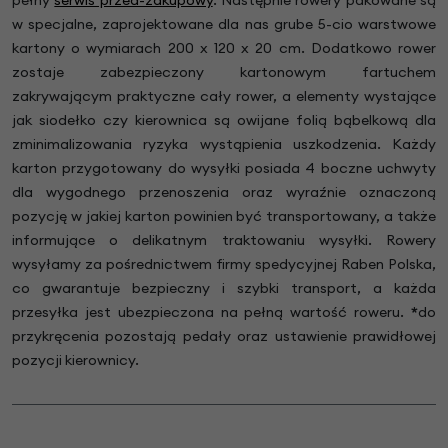
pełny
serwis przed-zakupowy
. Następnie rowery pakowane są
w specjalne, zaprojektowane dla nas grube 5-cio warstwowe
kartony o wymiarach 200 x 120 x 20 cm. Dodatkowo rower
zostaje zabezpieczony kartonowym fartuchem
zakrywającym praktyczne cały rower, a elementy wystające
jak siodełko czy kierownica są owijane folią bąbelkową dla
zminimalizowania ryzyka wystąpienia uszkodzenia. Każdy
karton przygotowany do wysyłki posiada 4 boczne uchwyty
dla wygodnego przenoszenia oraz wyraźnie oznaczoną
pozycję w jakiej karton powinien być transportowany, a także
informujące o delikatnym traktowaniu wysyłki. Rowery
wysyłamy za pośrednictwem firmy spedycyjnej Raben Polska,
co gwarantuje bezpieczny i szybki transport, a każda
przesyłka jest ubezpieczona na pełną wartość roweru.
*
do
przykręcenia pozostają pedały oraz ustawienie prawidłowej
pozycji kierownicy.