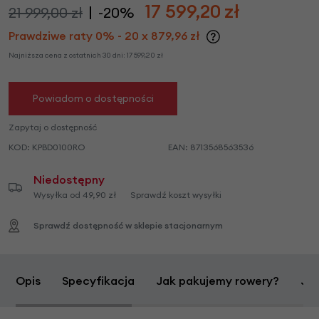
17 599,20
zł
21 999,00 zł
-20%
Prawdziwe raty 0% - 20 x 879,96 zł
Najniższa cena z ostatnich 30 dni:
17 599,20
zł
Powiadom o dostępności
Zapytaj o dostępność
KOD:
KPBD0100RO
EAN:
8713568563536
Niedostępny
Wysyłka od 49,90 zł
Sprawdź koszt wysyłki
Sprawdź dostępność w sklepie stacjonarnym
Opis
Specyfikacja
Jak pakujemy rowery?
Jak