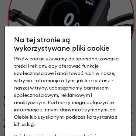
Na tej stronie są
wykorzystywane pliki cookie
Plików cookie używamy do spersonalizowania
treści i reklam, aby oferować funkcje
społecznościowe i analizować ruch w naszej
witrynie. Informacje o tym, jak korzystasz z
naszej witryny, udostępniamy partnerom
społecznościowym, reklamowym i
Wyświetlacz BOSCH BES3 KIOX 300
to sportowy komputer
analitycznym. Partnerzy mogą połączyć te
pokładowy, który ma wszystkie funkcje funkcje klasycznych
informacje z innymi danymi otrzymanymi od
liczników, a jednocześnie zapewnia dostęp do cyfrowego
Ciebie lub uzyskanymi podczas korzystania z
świata za pośrednictwem aplikacji na Twój smartphone.
ich usług.
Kolorowy wyświetlacz 1,9" pokazuje wszystkie dane
dotyczące jazdy na pierwszy rzut oka, a osobna jednostka