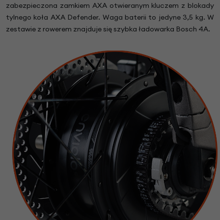
zabezpieczona zamkiem AXA otwieranym kluczem z blokady
tylnego koła AXA Defender. Waga baterii to jedyne 3,5 kg. W
zestawie z rowerem znajduje się szybka ładowarka Bosch 4A.