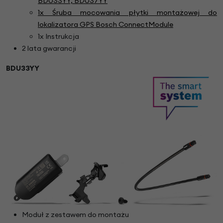
BDU33YY, BDU37YY
1x Śruba mocowania płytki montażowej do
lokalizatora GPS Bosch ConnectModule
1x Instrukcja
2 lata gwarancji
BDU33YY
Moduł z zestawem do montażu