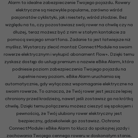
Alarm to idealne zabezpieczenie Twojego pojazdu. Rowery
elektryczne są niezwykle popularne, zarówno wśród
pasjonatów cyklistyki, jak i niestety, wśród złodziei. Bez
względu na to, czy pozostawiasz swój rower na chwilę czy na
dłużej, teraz możesz być z nim w stałym kontakcie za
pomocą swojego smartfona. Zadanie to jest łatwiejsze niż
myślisz. Wystarczy zlecić montaż ConnectModule na swoim
rowerze elektrycznym i wykupić abonament Flow+. Dzięki temu
zyskasz dostęp do usługi premium o nazwie eBike Alarm, która
podniesie poziom zabezpieczenia Twojego pojazdu na
zupełnie nowy poziom. eBike Alarm uruchamia się
automatycznie, gdy wyłączasz wspomaganie elektryczne na
swoim rowerze. To oznacza, że Twój rower jest jeszcze lepiej
chroniony przed kradzieżą, nawet jeśli zostawisz go na krótką
chwilę. Dzięki temu połączeniu możesz cieszyć się spokojem i
pewnością, że Twój ulubiony rower elektryczny jest
bezpieczny, gdziekolwiek go zostawisz. Ochrona
ConnectModule i eBike Alarm to klucz do spokojnej jazdy i
zachowania Twojego cennego roweru w doskonałym stanie.