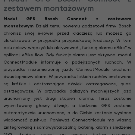
zestawem montażowym
Moduł GPS Bosch Connect z zestawem
montażowym
Dzięki temu nowemu gadżetowi firmy Bosch
chronisz swój e-rower przed kradzieżą lub możesz go
zlokalizować w przypadku przypadkowej kradzieży. W tym
celu należy włączyć lub aktywować „funkcję alarmu eBike” w
aplikacji eBike flow. Gdy funkcja alarmu jest aktywna, moduł
ConnectModule informuje o podejrzanych ruchach. W
przypadku niezamierzonej jazdy ConnectModule uruchomi
dwustopniowy alarm. W przypadku lekkich ruchów emitowane
są krótkie i odstraszające dźwięki ostrzegawcze, quasi
ostrzegawcze. W przypadku dalszych mocniejszych jazd
uruchamiany jest drugi stopień alarmu. Teraz zostanie
wyemitowany głośny dźwięk, a śledzenie GPS zostanie
automatycznie uruchomione, a do Ciebie zostanie wysłana
wiadomość push-up. Ponieważ ConnectModule ma własną
zintegrowaną i samowystarczalną baterię, alarm i śledzenie
GPS działają nawet po wyjęciu baterii e-roweru.