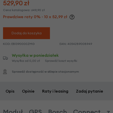
529,90
zł
Cena katalogowa:
649,90
zł
Prawdziwe raty 0% - 10 x 52,99 zł
Dodaj do koszyka
KOD:
EB1390000ZMG
EAN:
4054289008949
Wysyłka w poniedziałek
Wysyłka od 0,00 zł
Sprawdź koszt wysyłki
Sprawdź dostępność w sklepie stacjonarnym
Opis
Opinie
Raty i leasing
Zadaj pytanie
Moduł GPS Bosch Connect z