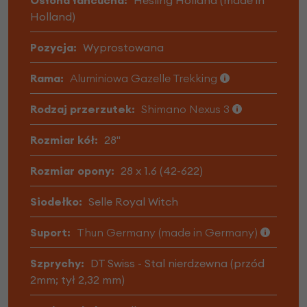
Osłona łańcucha:
Hesling Holland (made in
Holland)
Pozycja:
Wyprostowana
Rama:
Aluminiowa Gazelle Trekking
Rodzaj przerzutek:
Shimano Nexus 3
Rozmiar kół:
28"
Rozmiar opony:
28 x 1.6 (42-622)
Siodełko:
Selle Royal Witch
Suport:
Thun Germany (made in Germany)
Szprychy:
DT Swiss - Stal nierdzewna (przód
2mm; tył 2,32 mm)