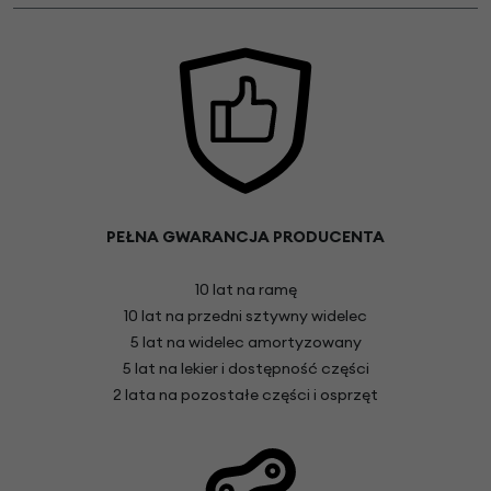
PEŁNA GWARANCJA PRODUCENTA
10 lat na ramę
10 lat na przedni sztywny widelec
5 lat na widelec amortyzowany
5 lat na lekier i dostępność części
2 lata na pozostałe części i osprzęt