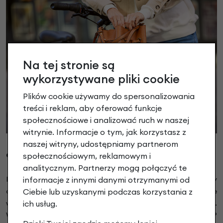
Na tej stronie są
wykorzystywane pliki cookie
Plików cookie używamy do spersonalizowania
treści i reklam, aby oferować funkcje
społecznościowe i analizować ruch w naszej
witrynie. Informacje o tym, jak korzystasz z
naszej witryny, udostępniamy partnerom
społecznościowym, reklamowym i
OPCJONALNY PRZEDNI BAGAŻNIK
analitycznym. Partnerzy mogą połączyć te
informacje z innymi danymi otrzymanymi od
Esprit idealnie nadaje się do przewożenia większej ilości rzeczy
Ciebie lub uzyskanymi podczas korzystania z
dzięki opcjonalnemu przedniemu bagażnikowi. Lampa zostaje
ich usług.
wtedy przeniesiona na jego przód, zapewniając widoczność.
Wybór należy do Ciebie: metalowy czy bambusowy bagażnik?