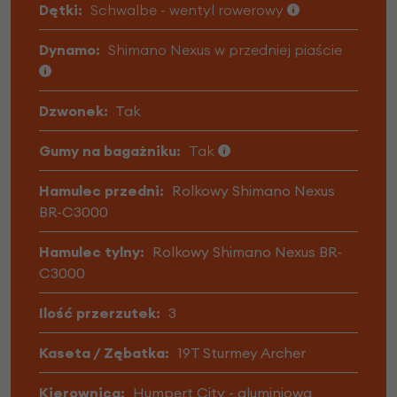
Dętki:
Schwalbe - wentyl rowerowy
Dynamo:
Shimano Nexus w przedniej piaście
Dzwonek:
Tak
Gumy na bagażniku:
Tak
Hamulec przedni:
Rolkowy Shimano Nexus
BR-C3000
Hamulec tylny:
Rolkowy Shimano Nexus BR-
C3000
Ilość przerzutek:
3
Kaseta / Zębatka:
19T Sturmey Archer
Kierownica:
Humpert City - aluminiowa