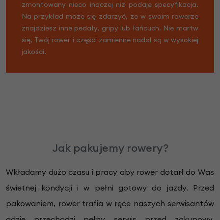
zmontowany nieco inaczej niż podaje specyfikacja.
Na przykład może się zdarzyć, że w swoim rowerze
znajdziesz inne pedały, gripy lub łańcuch. Nie martw
się, Twój rower i części zamienne nadal są w wysokiej
jakości.
Jak pakujemy rowery?
Wkładamy dużo czasu i pracy aby rower dotarł do Was
świetnej kondycji i w pełni gotowy do jazdy. Przed
pakowaniem, rower trafia w ręce naszych serwisantów
gdzie przechodzi pełny serwis przed zakupowy.