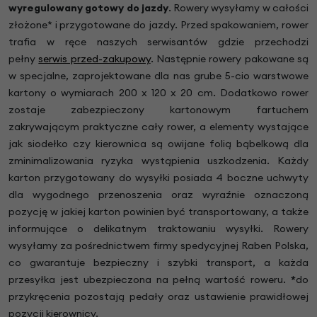
wyregulowany gotowy do jazdy
.
Rowery wysyłamy w całości
złożone* i przygotowane do jazdy. Przed spakowaniem, rower
trafia w ręce naszych serwisantów gdzie przechodzi
pełny
serwis przed-zakupowy
. Następnie rowery pakowane są
w specjalne, zaprojektowane dla nas grube 5-cio warstwowe
kartony o wymiarach 200 x 120 x 20 cm. Dodatkowo rower
zostaje zabezpieczony kartonowym fartuchem
zakrywającym praktyczne cały rower, a elementy wystające
jak siodełko czy kierownica są owijane folią bąbelkową dla
zminimalizowania ryzyka wystąpienia uszkodzenia. Każdy
karton przygotowany do wysyłki posiada 4 boczne uchwyty
dla wygodnego przenoszenia oraz wyraźnie oznaczoną
pozycję w jakiej karton powinien być transportowany, a także
informujące o delikatnym traktowaniu wysyłki. Rowery
wysyłamy za pośrednictwem firmy spedycyjnej Raben Polska,
co gwarantuje bezpieczny i szybki transport, a każda
przesyłka jest ubezpieczona na pełną wartość roweru.
*
do
przykręcenia pozostają pedały oraz ustawienie prawidłowej
pozycji kierownicy.