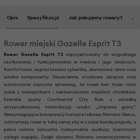
Opis
Specyfikacja
Jak pakujemy rowery?
Jak
Rower miejski Gazelle Esprit T3
Rower Gazelle Esprit T3
zaprojektowany do wygodnego
użytkowania i funkcjonowania w mieście i jego okolicach.
Komfortowa, wyprostowana sylwetka, aluminiowa rama oraz
solidne komponenty. Dwuścienne, stożkowe obręcze oraz
wzmocnione szprychy sprawiają, że rower bez trudu radzi
sobie z krawężnikami i nierównościami miejskich chodników.
Szerokie opony Continental City Ride z wkładką
antyprzebiciową minimalizują ryzyko „złapania gumy”.
Niewymagające konserwacji hamulce rolkowe Shimano Nexus,
zatrzymają rower w taką samą siłą w czasie każdej pogody, a
pełna osłona łańcucha maksymalnie wydłuży żywotność
całego napędu. Dzięki dynamu Shimano umieszczonemu w