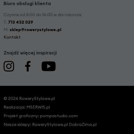
Biuro obsługi klienta
Czynne od 8:00 do 16:00 w dni robocze
T.
713 432 029
M.
sklep@rowerystylowe.pl
Kontakt
Znajdź więcej inspiracji
© 2026 RoweryStylowe.pl
Realizacja:
MSERWIS.pl
Projekt graficzny:
pompastudio.com
Nasze sklepy:
RoweryStylowe.pl
DobraZima.pl