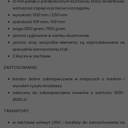
12 mm pałąk o parabolicznym kształcie, który dodatkowo
wzmacnia zapięcia przeciw rozciąganiu
wysokość 300 mm / 230 mm
szerokość 109 mm / 109 mm
waga 1250 gram / 1100 gram
jarzmo ryglowane w zamku obustronnie
jarzmo oraz wszystkie elementy są wyprodukowane ze
specjalnie wzmacnianej stali
2 klucze w zestawie
ZASTOSOWANIE:
bardzo dobre zabezpieczenie w miejscach o średnim i
wysokim ryzyku kradzieży
zalecany do zabezpieczenia rowerów o wartości 1500-
2500 zł
TRANSPORT:
w zestawie uchwyt USH - możliwy do zamontowania na