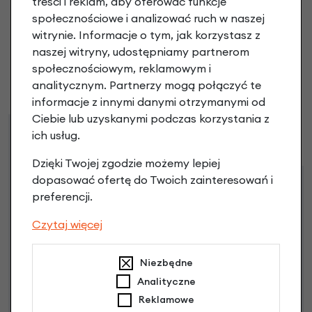
treści i reklam, aby oferować funkcje
transportowy USH 230 mm opinie
społecznościowe i analizować ruch w naszej
witrynie. Informacje o tym, jak korzystasz z
Dodaj opinię
naszej witryny, udostępniamy partnerom
społecznościowym, reklamowym i
Brak opinii. Może warto dodać własną?
analitycznym. Partnerzy mogą połączyć te
informacje z innymi danymi otrzymanymi od
Ciebie lub uzyskanymi podczas korzystania z
Raty
Leasing
ich usług.
Dzięki Twojej zgodzie możemy lepiej
dopasować ofertę do Twoich zainteresowań i
Dostępne propozycje
preferencji.
Jak kupić na
e-raty
?
Czytaj więcej
Niezbędne
Analityczne
Reklamowe