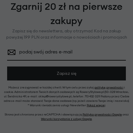
Zgarnij 20 zł na pierwsze
zakupy
Zapisz się do newslettera, aby otrzymać Kod na zakup
powyżej 199 PLN oraz informacje o nowościach i promocjach
podaj swój adres e-mail
Zapisz się
Możesz zrezygnować w każdej chwili. W tym celu przeczytaj
politykę prywatności
i
cookie. Administratorem Twoich danych osobowych są RoweryStylowe.pl (50-028 Wrocław,
ul. Świdnicka 49; e-mail: sklep@rowerystylowe.pl, telefon: 713 432 029. Podany przez Ciebie
adres e-mail może stanowić Twoje dane osobowe (np. jeżeli zawiera Twoje imię i nazwisko).
* Warunki świadczenia usługi Newsletter
Pokaż więcej
Strona jest chroniona przez reCAPTCHA i obowiązują ją
Polityka prywatności Google
oraz
Warunki korzystania z usługi Google
.