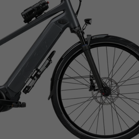
Z
apięcia rowero
Pompki rowerowe
werowe
er Pig
Peruzzo
Gazelle
Pozostałe
N
akrętki i obejm
i:SY
Przerzutki rowerowe
es
Inny
R
owery transportowe - akcesoria
S
akwy i torby rowerowe
Siodełka rowerowe
rowe
Strida - części