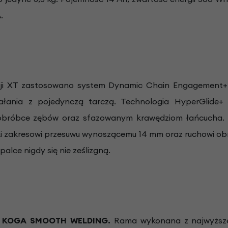
A.
ji XT zastosowano system Dynamic Chain Engagement+ 
ałania z pojedynczą tarczą. Technologia HyperGlide+ 
ej obróbce zębów oraz sfazowanym krawędziom łańcucha
ki zakresowi przesuwu wynoszącemu 14 mm oraz ruchowi o
alce nigdy się nie ześlizgną.
w KOGA SMOOTH WELDING.
Rama wykonana z najwyższej