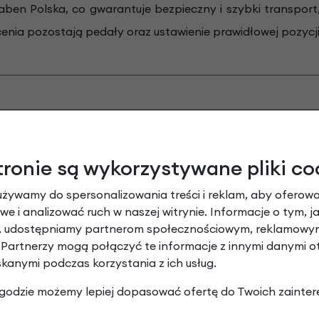
aben Polska, co gwarantuje bezpieczny i szybki transpor
enia pozostają pedały oraz ustawienie prawidłowej pozycji
tronie są wykorzystywane pliki co
używamy do spersonalizowania treści i reklam, aby oferowa
PRZEGLĄD I JAZDA TESTOWA PRZED WYSYŁKĄ
e i analizować ruch w naszej witrynie. Informacje o tym, j
y, udostępniamy partnerom społecznościowym, reklamowym
 Partnerzy mogą połączyć te informacje z innymi danymi 
Przed wysyłką każdy rower przechodzi kompleksowy
skanymi podczas korzystania z ich usług.
serwis i kontrolę pod kątem uszkodzeń mechanicznych.
 zgodzie możemy lepiej dopasować ofertę do Twoich zainter
Po odbyciu jazdy próbnej rower jest czyszczony i