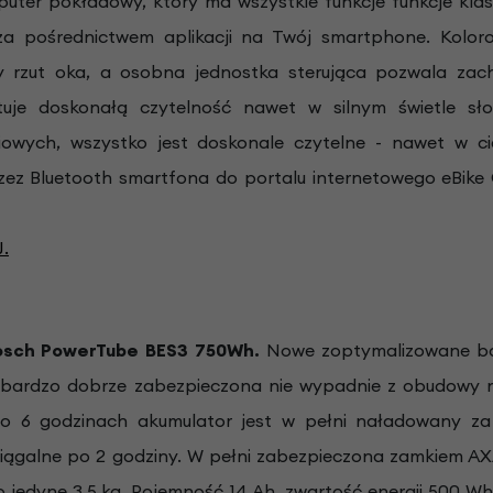
uter pokładowy, który ma wszystkie funkcje funkcje klas
a pośrednictwem aplikacji na Twój smartphone. Koloro
y rzut oka, a osobna jednostka sterująca pozwala zac
ntuje doskonałą czytelność nawet w silnym świetle sł
iowych, wszystko jest doskonale czytelne - nawet w c
zez Bluetooth smartfona do portalu internetowego eBike
.
Bosch PowerTube
BES3 750
Wh.
Nowe zoptymalizowane bat
st bardzo dobrze zabezpieczona nie wypadnie z obudow
ło 6 godzinach akumulator jest w pełni naładowany za
siągalne po 2 godziny. W pełni zabezpieczona zamkiem AX
o jedyne 3,5 kg. Pojemność 14 Ah, zwartość energii 500 Wh