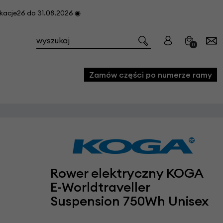
cje26 do 31.08.2026 ◉
0
Zamów części po numerze ramy
e
we
owe
Rower elektryczny KOGA
acji i konserwacji roweru
E-Worldtraveller
fon
Suspension 750Wh Unisex
e