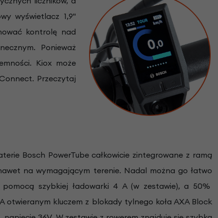
ycznych liczników, a
wy wyświetlacz 1,9"
hować kontrolę nad
onecznym. Ponieważ
iemności. Kiox może
 Connect. Przeczytaj
erie Bosch PowerTube całkowicie zintegrowane z ramą
y nawet na wymagającym terenie. Nadal można go łatwo
 pomocą szybkiej ładowarki 4 A (w zestawie), a 50%
A otwieranym kluczem z blokady tylnego koła AXA Block
, napięcie 36V. W zestawie z rowerem znajduje się szybka