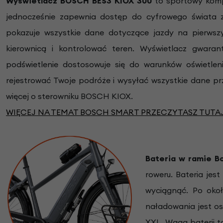
Wyświetlacz BOSCH
BES3 KIOX 300
to sportowy komp
jednocześnie zapewnia dostęp do cyfrowego świata z
pokazuje wszystkie dane dotyczące jazdy na pierwsz
kierownicą i kontrolować teren. Wyświetlacz gwara
podświetlenie dostosowuje się do warunków oświetlen
rejestrować Twoje podróże i wysyłać wszystkie dane pr
więcej o sterowniku BOSCH KIOX.
WIĘCEJ NA TEMAT BOSCH SMART PRZECZYTASZ TUTAJ
Bateria w ramie 
roweru. Bateria je
wyciągnąć. Po oko
naładowania jest o
XXL. Waga baterii t