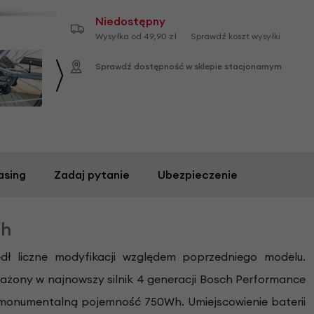
Niedostępny
Wysyłka od 49,90 zł
Sprawdź koszt wysyłki
Sprawdź dostępność w sklepie stacjonarnym
asing
Zadaj pytanie
Ubezpieczenie
Wh
edł liczne modyfikacji względem poprzedniego modelu.
sażony w najnowszy silnik 4 generacji Bosch Performance
 monumentalną pojemność 750Wh. Umiejscowienie baterii