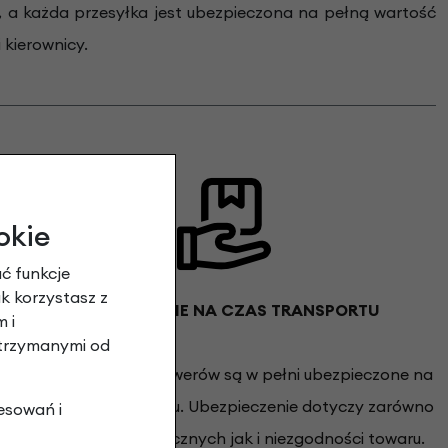
t, a każda przesyłka jest ubezpieczona na pełną wartość
 kierownicy.
okie
ć funkcje
ak korzystasz z
UBEZPIECZENIE NA CZAS TRANSPORTU
 i
otrzymanymi od
Wszystkie wysyłki rowerów są w pełni ubezpieczone na
pełną wartość roweru. Ubezpieczenie dotyczy zarówno
esowań i
uszkodzeń mechanicznych jak i niezgodności towaru.