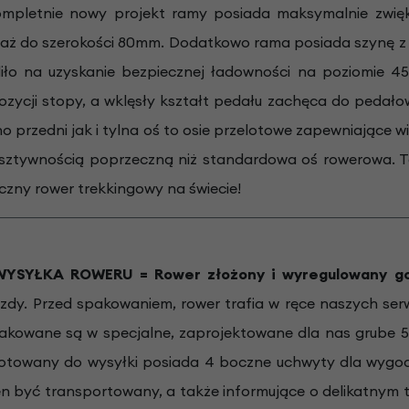
ompletnie nowy projekt ramy posiada maksymalnie zwięk
, aż do szerokości 80mm. Dodatkowo rama posiada szynę
liło na uzyskanie bezpiecznej ładowności na poziomie 
ozycji stopy, a wklęsły kształt pedału zachęca do pedał
o przedni jak i tylna oś to osie przelotowe zapewniające 
sztywnością poprzeczną niż standardowa oś rowerowa. Te 
czny rower trekkingowy na świecie!
SYŁKA ROWERU = Rower złożony i wyregulowany go
zdy. Przed spakowaniem, rower trafia w ręce naszych ser
akowane są w specjalne, zaprojektowane dla nas grube 5
otowany do wysyłki posiada 4 boczne uchwyty dla wygo
ien być transportowany, a także informujące o delikatny