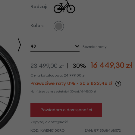
we
Rodzaj:
y
Kolor:
48
Rozmiar ramy
16 449,30
zł
23 499,00 zł
-30%
Cena katalogowa:
24 999,00
zł
Prawdziwe raty 0% - 20 x 822,46 zł
Najniższa cena z ostatnich 30 dni:
16 449,30
zł
Powiadom o dostępności
Zapytaj o dostępność
KOD:
KWEM0100RO
EAN:
8713568468572