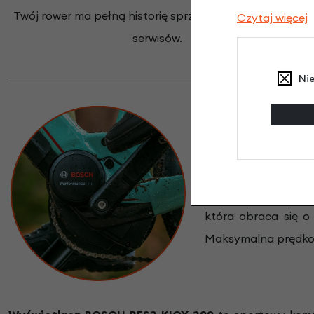
Twój rower ma pełną historię sprzedaży i wykonanych
Czytaj więcej
serwisów.
Ni
Silnik elektryczn
całkowicie zinteg
czujnikami: kadencj
która obraca się o
Maksymalna prędko