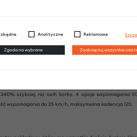
pakowany. Rowery wysyłamy w pełni złożone gotowe
do jazdy.
ezbędne
Analityczne
Reklamowe
Szcz
Zgoda na wybrane
Zaakceptuj wszystkie cias
y Bosch
BES3
Performance Line CX 4.0 85 Nm
to najn
rowany z mechanizmem korbowym. Duży moment obrotowy 
i, momentu obrotowego i prędkości. Silnik został zaproj
 340% szybciej niż ruch korby. 4 opcje wspomagania E
ść wspomagania do 25 km/h, maksymalna kadencja 120.