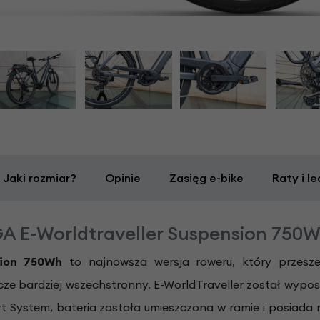
Jaki rozmiar?
Opinie
Zasięg e-bike
Raty i le
GA E-Worldtraveller Suspension 750
ion
750Wh
to najnowsza
wersja roweru, który przesz
zcze bardziej wszechstronny. E-WorldTraveller został wypo
System, bateria została umieszczona w ramie i posiada