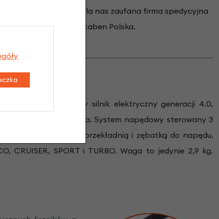
Rowery dostarcza dla nas zaufana firma spedycyjna
Raben Polska.
egóły
teczka
owszy i zaawansowany silnik elektryczny generacji 4.0,
85 Nm i 340% wsparcia. System napędowy sterowany 3
ektowany z wewnętrzną przekładnią i zębatką do napędu,
CO, CRUISER, SPORT i TURBO. Waga to jedynie 2,9 kg.