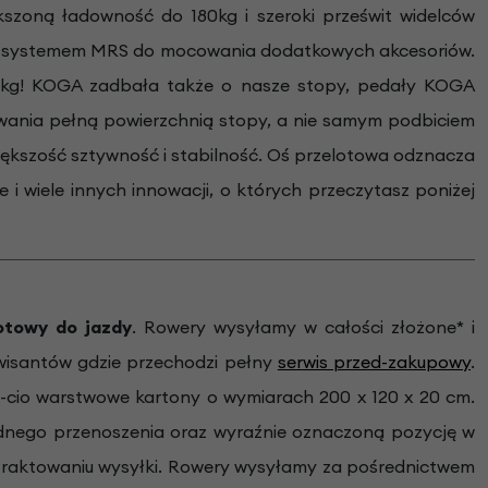
szoną ładowność do 180kg i szeroki prześwit widelców
 z systemem MRS do mocowania dodatkowych akcesoriów.
45kg! KOGA zadbała także o nasze stopy, pedały KOGA
owania pełną powierzchnią stopy, a nie samym podbiciem
większość sztywność i stabilność. Oś przelotowa odznacza
i wiele innych innowacji, o których przeczytasz poniżej
towy do jazdy
.
Rowery wysyłamy w całości złożone* i
wisantów gdzie przechodzi pełny
serwis przed-zakupowy
.
-cio warstwowe kartony o wymiarach 200 x 120 x 20 cm.
dnego przenoszenia oraz wyraźnie oznaczoną pozycję w
m traktowaniu wysyłki. Rowery wysyłamy za pośrednictwem