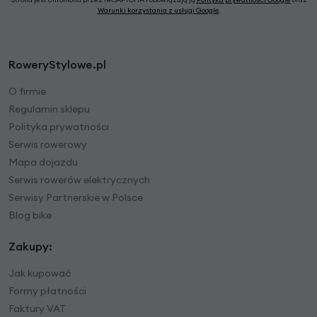
Warunki korzystania z usługi Google
.
RoweryStylowe.pl
O firmie
Regulamin sklepu
Polityka prywatności
Serwis rowerowy
Mapa dojazdu
Serwis rowerów elektrycznych
Serwisy Partnerskie w Polsce
Blog bike
Zakupy:
Jak kupować
Formy płatności
Faktury VAT