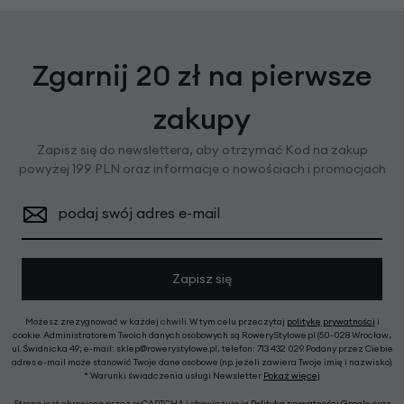
Zgarnij 20 zł na pierwsze
zakupy
Zapisz się do newslettera, aby otrzymać Kod na zakup
powyżej 199 PLN oraz informacje o nowościach i promocjach
podaj swój adres e-mail
Zapisz się
Możesz zrezygnować w każdej chwili. W tym celu przeczytaj
politykę prywatności
i
cookie. Administratorem Twoich danych osobowych są RoweryStylowe.pl (50-028 Wrocław,
ul. Świdnicka 49; e-mail: sklep@rowerystylowe.pl, telefon: 713 432 029. Podany przez Ciebie
adres e-mail może stanowić Twoje dane osobowe (np. jeżeli zawiera Twoje imię i nazwisko).
* Warunki świadczenia usługi Newsletter
Pokaż więcej
Strona jest chroniona przez reCAPTCHA i obowiązują ją
Polityka prywatności Google
oraz