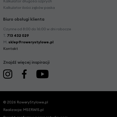
Kalkulator długości szprych
Kalkulator ilości zębów paska
Biuro obsługi klienta
Czynne od 8:00 do 16:00 w dni robocze
T.
713 432 029
M.
sklep@rowerystylowe.pl
Kontakt
Znajdź więcej inspiracji
© 2026 RoweryStylowe.pl
Realizacja:
MSERWIS.pl