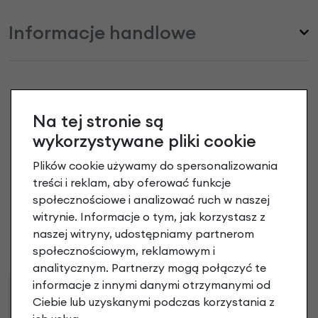
Informacje handlowe
Na tej stronie są
Lokalizator GPS do rowerów
wykorzystywane pliki cookie
elektrycznych BIKE TRAX YAMAHA
opinie
Plików cookie używamy do spersonalizowania
treści i reklam, aby oferować funkcje
społecznościowe i analizować ruch w naszej
Dodaj opinię
witrynie. Informacje o tym, jak korzystasz z
naszej witryny, udostępniamy partnerom
Brak opinii. Może warto dodać własną?
społecznościowym, reklamowym i
analitycznym. Partnerzy mogą połączyć te
informacje z innymi danymi otrzymanymi od
Raty
Leasing
Ciebie lub uzyskanymi podczas korzystania z