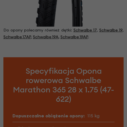
Do opony polecamy również dętki:
Schwalbe 17
,
Schwalbe 19
,
Schwalbe 17AP
,
Schwalbe 19A
,
Schwalbe 19AP
.
Specyfikacja Opona
rowerowa Schwalbe
Marathon 365 28 x 1.75 (47-
622)
Dopuszczalne obiążenie opony:
115 kg