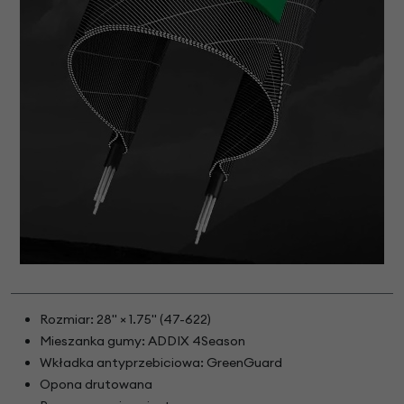
Rozmiar: 28" × 1.75" (47-622)
Mieszanka gumy: ADDIX 4Season
Wkładka antyprzebiciowa: GreenGuard
Opona drutowana