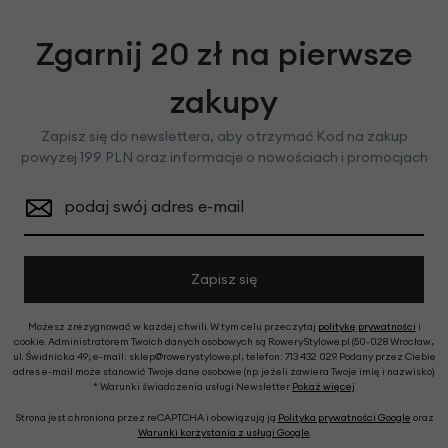
Zgarnij 20 zł na pierwsze
zakupy
Zapisz się do newslettera, aby otrzymać Kod na zakup
powyżej 199 PLN oraz informacje o nowościach i promocjach
podaj swój adres e-mail
Zapisz się
Możesz zrezygnować w każdej chwili. W tym celu przeczytaj
politykę prywatności
i
cookie. Administratorem Twoich danych osobowych są RoweryStylowe.pl (50-028 Wrocław,
ul. Świdnicka 49; e-mail: sklep@rowerystylowe.pl, telefon: 713 432 029. Podany przez Ciebie
adres e-mail może stanowić Twoje dane osobowe (np. jeżeli zawiera Twoje imię i nazwisko).
* Warunki świadczenia usługi Newsletter
Pokaż więcej
Strona jest chroniona przez reCAPTCHA i obowiązują ją
Polityka prywatności Google
oraz
Warunki korzystania z usługi Google
.