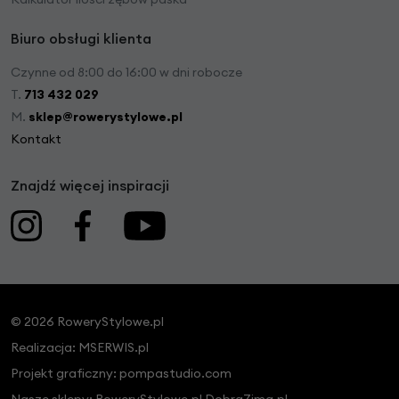
Biuro obsługi klienta
Czynne od 8:00 do 16:00 w dni robocze
T.
713 432 029
M.
sklep@rowerystylowe.pl
Kontakt
Znajdź więcej inspiracji
© 2026 RoweryStylowe.pl
Realizacja:
MSERWIS.pl
Projekt graficzny:
pompastudio.com
Nasze sklepy:
RoweryStylowe.pl
DobraZima.pl