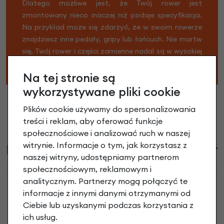
Dlatego możliwe jest, że Twój rower jest
zmontowany nieco inaczej niż podaje specyfikacja.
Na przykład może się zdarzyć, że w swoim rowerze
znajdziesz inne pedały, gripy lub łańcuch. Nie martw
się, Twój rower i części zamienne nadal są w wysokiej
jakości.
Na tej stronie są
wykorzystywane pliki cookie
Plików cookie używamy do spersonalizowania
treści i reklam, aby oferować funkcje
społecznościowe i analizować ruch w naszej
witrynie. Informacje o tym, jak korzystasz z
Informacje handlowe
naszej witryny, udostępniamy partnerom
społecznościowym, reklamowym i
analitycznym. Partnerzy mogą połączyć te
informacje z innymi danymi otrzymanymi od
Ciebie lub uzyskanymi podczas korzystania z
Opona rowerowa Schwalbe Marathon
ich usług.