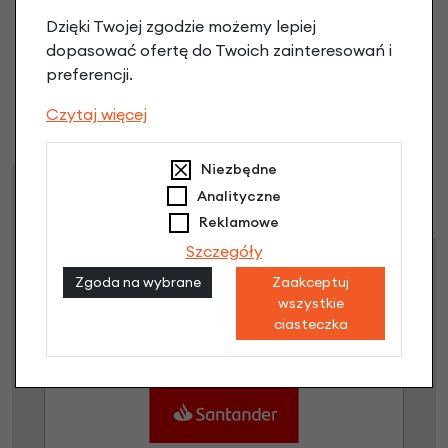
365 28 x 1.75 (47-622) opinie
Dzięki Twojej zgodzie możemy lepiej
dopasować ofertę do Twoich zainteresowań i
Dodaj opinię
preferencji.
Czytaj więcej
Brak opinii. Może warto dodać własną?
Niezbędne
Raty
Leasing
Analityczne
Reklamowe
Szczegóły
Dostępne propozycje
Zgoda na wybrane
Zaakceptuj
Jak kupić na
e-raty
?
wszystkie
ciasteczka