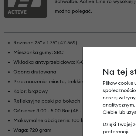
Schwalbe. Active Line ro wysokiej 
można polegać.
Rozmiar: 26" × 1.75" (47-559)
Mieszanka gumy: SBC
Wkładka antyprzebiciowa: K-Guard
Na tej s
Opona drutowana
Przeznaczenie: miasto, trekking
Plików cookie 
społecznościow
Kolor: brązowy
naszej witryn
Refleksyjne paski po bokach
analitycznym.
Ciśnienie: 3.00 - 5.00 Bar (45 - 70 psi)
Ciebie lub uzy
Maksymalne obciążenie: 100 kg
Dzięki Twojej
Waga: 720 gram
preferencji.