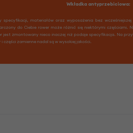
Wkładka antyprzebiciowa:
y specyfikacji, materiałów oraz wyposażenia bez wcześniejszej
arczony do Ciebie rower może różnić się niektórymi częściami. 
er jest zmontowany nieco inaczej niż podaje specyfikacja. Na prz
r i części zamienne nadal są w wysokiej jakości.