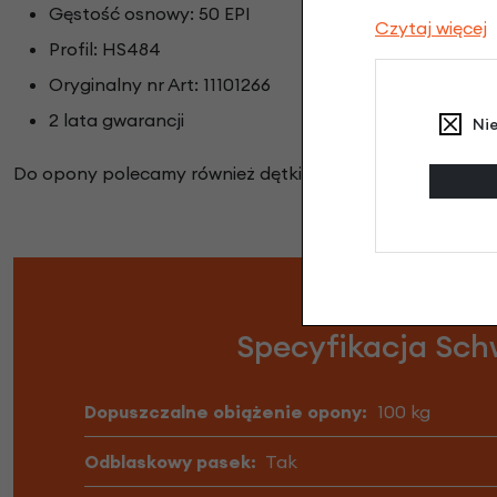
Gęstość osnowy: 50 EPI
Czytaj więcej
Profil: HS484
Oryginalny nr Art: 11101266
2 lata gwarancji
Ni
Do opony polecamy również dętki:
Schwalbe 12
,
Schwalb
Specyfikacja Schw
Dopuszczalne obiążenie opony:
100 kg
Odblaskowy pasek:
Tak