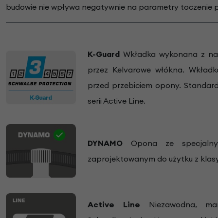
budowie nie wpływa negatywnie na parametry toczenie p
K-Guard
Wkładka wykonana z nat
przez Kelvarowe włókna. Wkładk
przed przebiciem opony. Standa
serii Active Line.
DYNAMO
Opona ze specjaln
zaprojektowanym do użytku z kla
Active Line
Niezawodna, mar