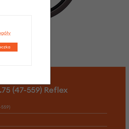
egóły
teczka
75 (47-559) Reflex
7-559)