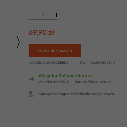
we
y
-
+
69,90
zł
Dodaj do koszyka
KOD:
BUS2634RCRRBKC
EAN:
4026495812320
Wysyłka 2-6 dni robocze
Wysyłka od 9,90 zł
Sprawdź koszt wysyłki
Sprawdź dostępność w sklepie stacjonarnym