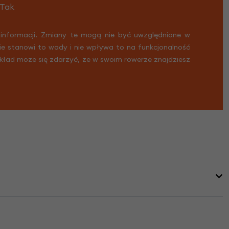
Tak
 informacji. Zmiany te mogą nie być uwzględnione w
Nie stanowi to wady i nie wpływa to na funkcjonalność
ykład może się zdarzyć, że w swoim rowerze znajdziesz