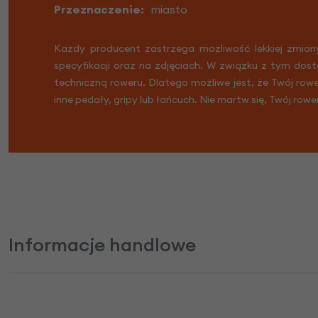
Przeznaczenie:
miasto
Każdy producent zastrzega możliwość lekkiej zmian
specyfikacji oraz na zdjęciach. W związku z tym dost
techniczną roweru. Dlatego możliwe jest, że Twój row
inne pedały, gripy lub łańcuch. Nie martw się, Twój rowe
Informacje handlowe