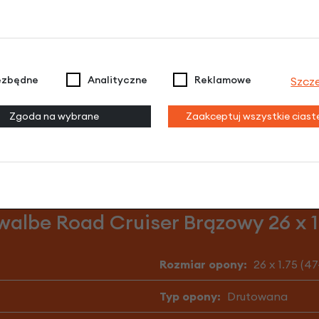
ezbędne
Analityczne
Reklamowe
Szcz
e 13
.
Zgoda na wybrane
Zaakceptuj wszystkie cias
albe Road Cruiser Brązowy 26 x 1.
Rozmiar opony:
26 x 1.75 (4
Typ opony:
Drutowana