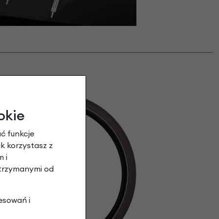
okie
ć funkcje
ak korzystasz z
 i
otrzymanymi od
esowań i