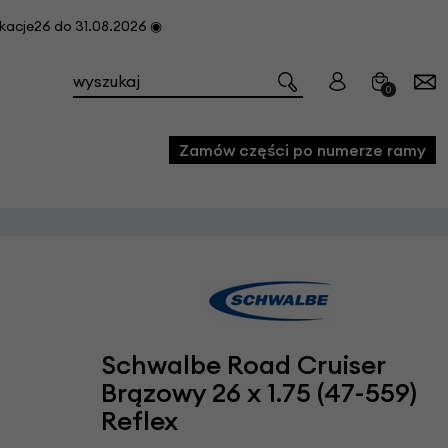
cje26 do 31.08.2026 ◉
0
Zamów części po numerze ramy
e
we
owe
acji i konserwacji roweru
Schwalbe Road Cruiser
fon
Brązowy 26 x 1.75 (47-559)
Reflex
e