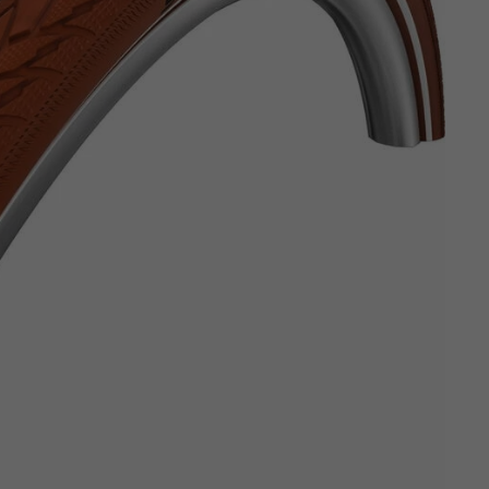
Z
apięcia rowero
Pompki rowerowe
werowe
er Pig
Peruzzo
Gazelle
Pozostałe
N
akrętki i obejm
i:SY
Przerzutki rowerowe
es
Inny
R
owery transportowe - akcesoria
S
akwy i torby rowerowe
Siodełka rowerowe
rowe
Strida - części