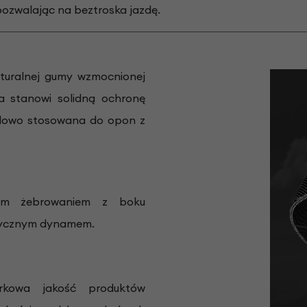
ozwalając na beztroska jazdę.
uralnej gumy wzmocnionej
a stanowi solidną ochronę
rdowo stosowana do opon z
ym żebrowaniem z boku
sycznym dynamem.
kowa jakość produktów