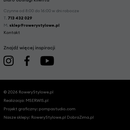
Czynne od 8:00 do 16:00 w dni robocze
T.
713 432 029
M.
sklep@rowerystylowe.pl
Kontakt
Znajdź więcej inspiracji
© 2026 RoweryStylowe.pl
Realizacja:
MSERWIS.pl
Projekt graficzny:
pompastudio.com
Nasze sklepy:
RoweryStylowe.pl
DobraZima.pl