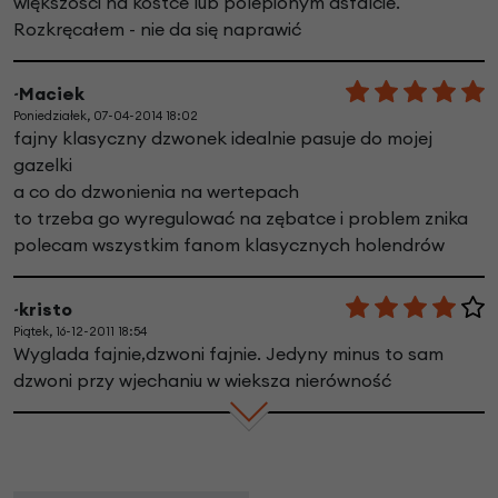
większości na kostce lub polepionym asfalcie.
Rozkręcałem - nie da się naprawić
~Maciek
Poniedziałek, 07-04-2014 18:02
fajny klasyczny dzwonek idealnie pasuje do mojej
gazelki
a co do dzwonienia na wertepach
to trzeba go wyregulować na zębatce i problem znika
polecam wszystkim fanom klasycznych holendrów
~kristo
Piątek, 16-12-2011 18:54
Wyglada fajnie,dzwoni fajnie. Jedyny minus to sam
dzwoni przy wjechaniu w wieksza nierówność