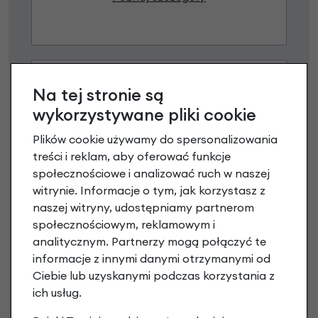
Na tej stronie są
wykorzystywane pliki cookie
Plików cookie używamy do spersonalizowania
treści i reklam, aby oferować funkcje
społecznościowe i analizować ruch w naszej
Raty 0%
witrynie. Informacje o tym, jak korzystasz z
naszej witryny, udostępniamy partnerom
3 miesiące nie płacisz
społecznościowym, reklamowym i
Raty do 60 miesięcy
analitycznym. Partnerzy mogą połączyć te
informacje z innymi danymi otrzymanymi od
Ciebie lub uzyskanymi podczas korzystania z
Poznaj szczegóły
ich usług.