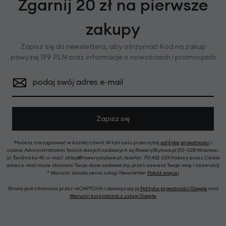
Zgarnij 20 zł na pierwsze
zakupy
Zapisz się do newslettera, aby otrzymać Kod na zakup
powyżej 199 PLN oraz informacje o nowościach i promocjach
podaj swój adres e-mail
Zapisz się
Możesz zrezygnować w każdej chwili. W tym celu przeczytaj
politykę prywatności
i
cookie. Administratorem Twoich danych osobowych są RoweryStylowe.pl (50-028 Wrocław,
ul. Świdnicka 49; e-mail: sklep@rowerystylowe.pl, telefon: 713 432 029. Podany przez Ciebie
adres e-mail może stanowić Twoje dane osobowe (np. jeżeli zawiera Twoje imię i nazwisko).
* Warunki świadczenia usługi Newsletter
Pokaż więcej
Strona jest chroniona przez reCAPTCHA i obowiązują ją
Polityka prywatności Google
oraz
Warunki korzystania z usługi Google
.