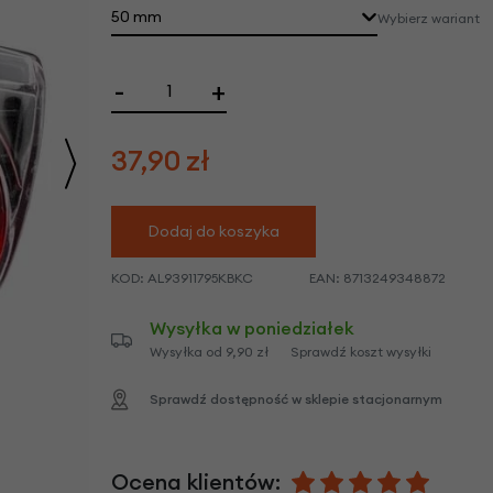
we
50 mm
Wybierz wariant
y
-
+
37,90
zł
Dodaj do koszyka
KOD:
AL93911795KBKC
EAN:
8713249348872
Wysyłka w poniedziałek
Wysyłka od 9,90 zł
Sprawdź koszt wysyłki
Sprawdź dostępność w sklepie stacjonarnym
Ocena klientów: