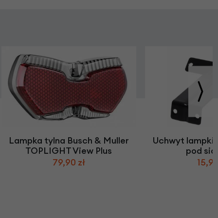
Lampka tylna Busch & Muller
Uchwyt lampki t
TOPLIGHT View Plus
pod sio
79,90 zł
15,90