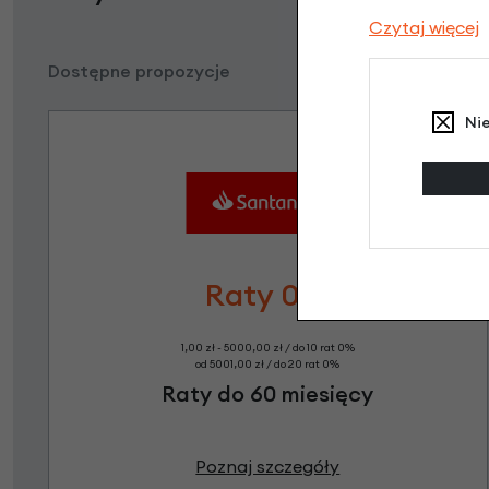
Czytaj więcej
Dostępne propozycje
Ni
Raty 0%
1,00 zł - 5000,00 zł / do 10 rat 0%
od 5001,00 zł / do 20 rat 0%
Raty do 60 miesięcy
Poznaj szczegóły