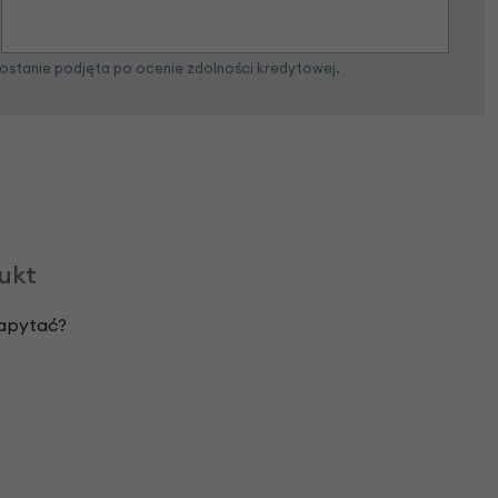
zostanie podjęta po ocenie zdolności kredytowej.
dukt
zapytać?