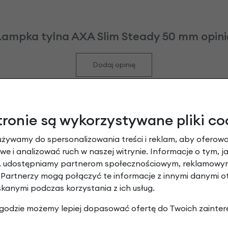
Lampka tylna AXA Slim Steady 50 mm opini
Dodaj opinię
iądze. Zdecydowaną zaletą jest duży odblask który doda
dobrze - świeci nawet dłużej niż w opisie.
tronie są wykorzystywane pliki co
iedroga, solidna, bardzo wydajna i z podtrzymaniem (nawet
używamy do spersonalizowania treści i reklam, aby oferowa
e 5/5. Pozdro.
e i analizować ruch w naszej witrynie. Informacje o tym, j
y, udostępniamy partnerom społecznościowym, reklamowym
 Partnerzy mogą połączyć te informacje z innymi danymi 
skanymi podczas korzystania z ich usług.
 zgodzie możemy lepiej dopasować ofertę do Twoich zainter
Leasing