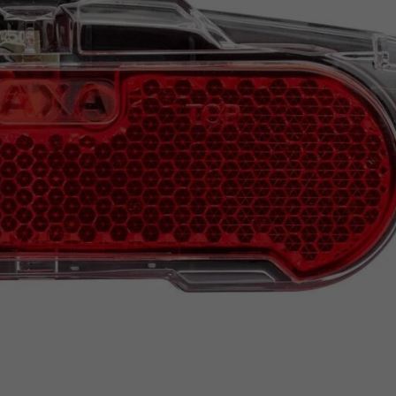
Z
apięcia rowero
Pompki rowerowe
werowe
er Pig
Peruzzo
Gazelle
Pozostałe
N
akrętki i obejm
i:SY
Przerzutki rowerowe
es
Inny
R
owery transportowe - akcesoria
S
akwy i torby rowerowe
Siodełka rowerowe
rowe
Strida - części