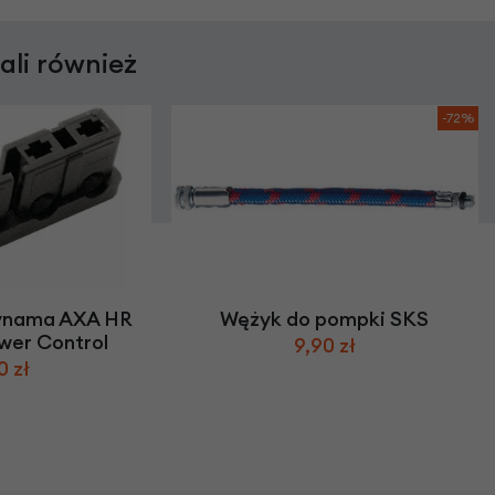
rali również
-72%
ynama AXA HR
Wężyk do pompki SKS
wer Control
9,90 zł
0 zł