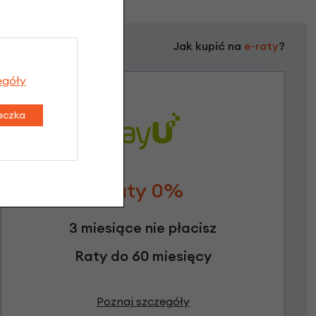
Jak kupić na
e-raty
?
egóły
teczka
Raty 0%
3 miesiące nie płacisz
Raty do 60 miesięcy
Poznaj szczegóły