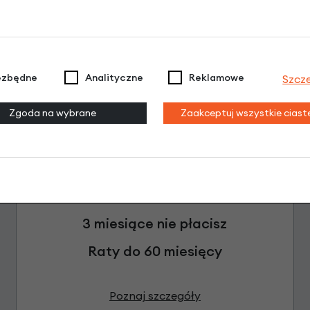
ezbędne
Analityczne
Reklamowe
Szcz
Zgoda na wybrane
Zaakceptuj wszystkie cias
Raty 0%
3 miesiące nie płacisz
Raty do 60 miesięcy
Poznaj szczegóły