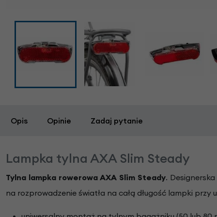
Opis
Opinie
Zadaj pytanie
Lampka tylna AXA Slim Steady
Tylna lampka rowerowa AXA Slim Steady
. Designerska
na rozprowadzenie światła na całą długość lampki przy ud
uniwersalny montaż na tylnym bagażniku (50 lub 80