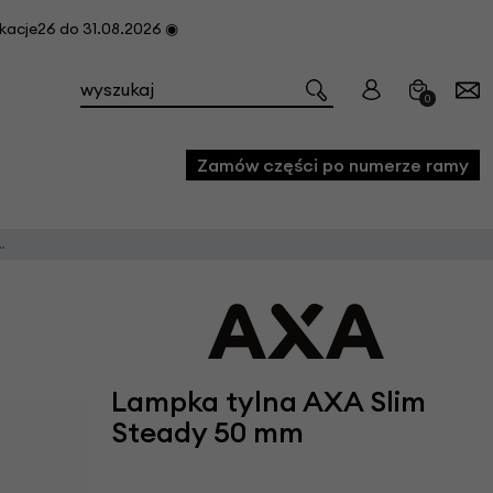
cje26 do 31.08.2026 ◉
0
Zamów części po numerze ramy
e
we
owe
acji i konserwacji roweru
Lampka tylna AXA Slim
fon
Steady 50 mm
e