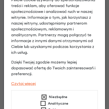
treści i reklam, aby oferować funkcje
społecznościowe i analizować ruch w naszej
Raty 0%
witrynie. Informacje o tym, jak korzystasz z
naszej witryny, udostępniamy partnerom
3 miesiące nie płacisz
społecznościowym, reklamowym i
analitycznym. Partnerzy mogą połączyć te
Raty do 60 miesięcy
informacje z innymi danymi otrzymanymi od
Ciebie lub uzyskanymi podczas korzystania z
ich usług.
Poznaj szczegóły
Dzięki Twojej zgodzie możemy lepiej
dopasować ofertę do Twoich zainteresowań i
preferencji.
Niniejsza propozycja nie stanowi oferty w rozumieniu art.
Czytaj więcej
66 Kodeksu Cywilnego. Ostateczna decyzja o warunkach
i przyznaniu kredytu zostanie podjęta po ocenie
zdolności kredytowej.
Niezbędne
Analityczne