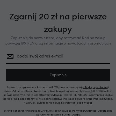
Zgarnij 20 zł na pierwsze
zakupy
Zapisz się do newslettera, aby otrzymać Kod na zakup
powyżej 199 PLN oraz informacje o nowościach i promocjach
podaj swój adres e-mail
Zapisz się
Możesz zrezygnować w każdej chwili. W tym celu przeczytaj
politykę prywatności
i
cookie. Administratorem Twoich danych osobowych są RoweryStylowe.pl (50-028 Wrocław,
ul. Świdnicka 49; e-mail: sklep@rowerystylowe.pl, telefon: 713 432 029. Podany przez Ciebie
adres e-mail może stanowić Twoje dane osobowe (np. jeżeli zawiera Twoje imię i nazwisko).
* Warunki świadczenia usługi Newsletter
Pokaż więcej
Strona jest chroniona przez reCAPTCHA i obowiązują ją
Polityka prywatności Google
oraz
Warunki korzystania z usługi Google
.