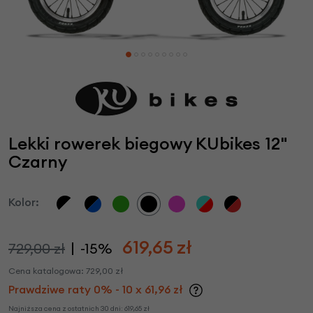
Lekki rowerek biegowy KUbikes 12"
Czarny
Kolor:
619,65
zł
729,00 zł
-15%
Cena katalogowa:
729,00
zł
Prawdziwe raty 0% - 10 x 61,96 zł
Najniższa cena z ostatnich 30 dni:
619,65
zł