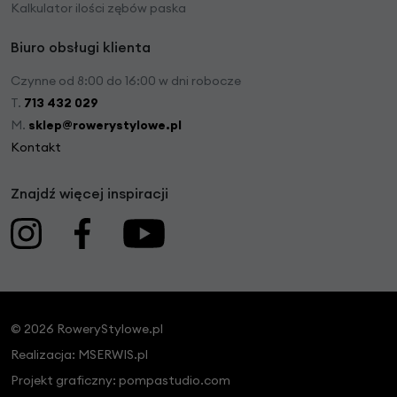
Kalkulator ilości zębów paska
Biuro obsługi klienta
Czynne od 8:00 do 16:00 w dni robocze
T.
713 432 029
M.
sklep@rowerystylowe.pl
Kontakt
Znajdź więcej inspiracji
© 2026 RoweryStylowe.pl
Realizacja:
MSERWIS.pl
Projekt graficzny:
pompastudio.com