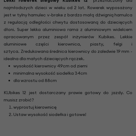
Lekki rowerek biegowy Kubikes 12"
przeznaczony dla
najmłodszych dzieci w wieku od 2 lat. Rowerek wyposażony
jest w tylny hamulec v-brake z bardzo małą dźwignią hamulca
z regulacją odległości chwytu dostosowaną do dziecięcych
dłoni. Super lekka aluminiowa rama z aluminiowym widelcem
opracowanym przez zespół inżynierów Kubikes. Lekkie
aluminiowe części kierownica, piasty, felgi i
sztyca. Zredukowana średnica kierownicy do zaledwie 19 mm -
idealna dla małych dziecięcych rączek.
wysokość kierownicy 49cm od ziemi
minimalna wysokość siodełka 34cm
dla wzrostu od 88cm
KUbikes 12 jest dostarczany prawie gotowy do jazdy. Co
musisz zrobić?
wyprostuj kierownicę
Ustaw wysokość siodełka i gotowe!