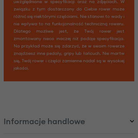
uwzględnione w specyfikacji oraz na zdjęciach. W
związku z tym dostarczony do Ciebie rower może
różnić się niektórymi częściami. Nie stanowi to wady i
nie wpływa to na funkcjonalność techniczną roweru.
Dlatego możliwe jest, że Twój rower jest
zmontowany nieco inaczej niż podaje specyfikacja.
Na przykład może się zdarzyć, że w swoim rowerze
znajdziesz inne pedały, gripy lub łańcuch. Nie martw
się, Twój rower i części zamienne nadal są w wysokiej
jakości.
Informacje handlowe