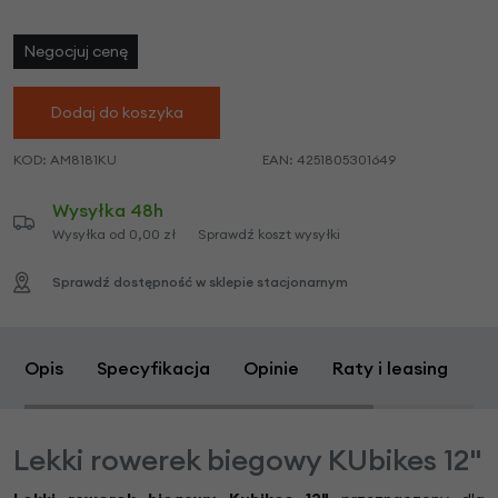
Negocjuj cenę
Dodaj do koszyka
KOD:
AM8181KU
EAN:
4251805301649
Wysyłka 48h
Wysyłka od 0,00 zł
Sprawdź koszt wysyłki
Sprawdź dostępność w sklepie stacjonarnym
Opis
Specyfikacja
Opinie
Raty i leasing
Z
Lekki rowerek biegowy KUbikes 12"