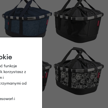
okie
ć funkcje
ak korzystasz z
 i
otrzymanymi od
esowań i