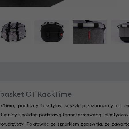
kebasket GT RackTime
ckTime
, podłużny tekstylny koszyk przeznaczony do 
ej tkaniny z solidną podstawą termoformowaną i elastyczn
 rowerzysty. Pokrowiec ze sznurkiem zapewnia, że zawar