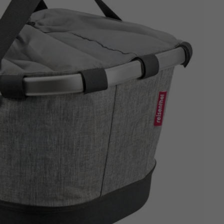
Z
apięcia rowero
Pompki rowerowe
werowe
er Pig
Peruzzo
Gazelle
Pozostałe
N
akrętki i obejm
i:SY
Przerzutki rowerowe
es
Inny
R
owery transportowe - akcesoria
S
akwy i torby rowerowe
Siodełka rowerowe
rowe
Strida - części