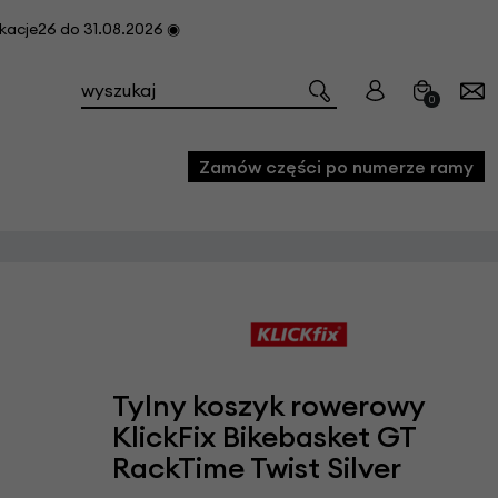
cje26 do 31.08.2026 ◉
0
Zamów części po numerze ramy
e
we
owe
acji i konserwacji roweru
Tylny koszyk rowerowy
fon
KlickFix Bikebasket GT
RackTime Twist Silver
e