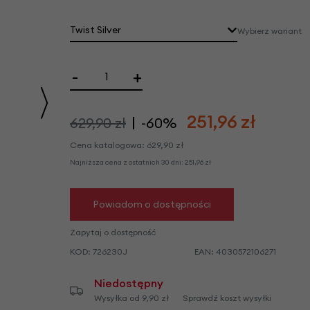
we
y
Twist Silver
Wybierz wariant
-
+
251,96
zł
629,90 zł
-60%
Cena katalogowa:
629,90
zł
Najniższa cena z ostatnich 30 dni:
251,96
zł
Powiadom o dostępności
Zapytaj o dostępność
KOD:
726230J
EAN:
4030572106271
Niedostępny
Wysyłka od 9,90 zł
Sprawdź koszt wysyłki