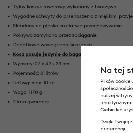
Tylny koszyk rowerowy wykonany z tworzywa
Wygodne uchwyty do przenoszenia z miękkim, przy
Składany na płasko co ułatwia przechowywanie
Pokrywa zamykana przez zaciąganie
Dodatkowa wewnętrzna kieszonka
Kosz pasuje jedynie do bagażników z systemem
Wymiary: 27 x 42 x 33 cm
Na tej s
Pojemność: 21 litrów
Plików cookie 
Udźwig: max. 10 kg
społecznościow
Waga: 1170 g
naszej witryn
2 lata gwarancji
analitycznym.
Ciebie lub uzy
Dzięki Twojej
preferencji.