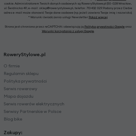
cookie. Administratorem Twoich danych osobowych są RoweryStylowe.pl (50-028 Wrocław,
ul. Świdnicka 49; e-mail: sklep@rowerystylowe.pl, telefon: 713 432 029. Podany przez Ciebie
adres e-mail może stanowić Twoje dane osobowe (np. jeżeli zawiera Twoje imię i nazwisko).
* Warunki świadczenia usługi Newsletter
Pokaż więcej
Strona jest chroniona przez reCAPTCHA i obowiązują ją
Polityka prywatności Google
oraz
Warunki korzystania z usługi Google
.
RoweryStylowe.pl
O firmie
Regulamin sklepu
Polityka prywatności
Serwis rowerowy
Mapa dojazdu
Serwis rowerów elektrycznych
Serwisy Partnerskie w Polsce
Blog bike
Zakupy: