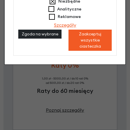
Niezbędne
Jak kupić na
e-raty
?
Analityczne
Reklamowe
Szczegóły
Zgoda na wybrane
Zaakceptuj
wszystkie
ciasteczka
Raty 0%
1,00 zł - 5000,00 zł / do 10 rat 0%
od 5001,00 zł / do 20 rat 0%
Raty do 60 miesięcy
Poznaj szczegóły