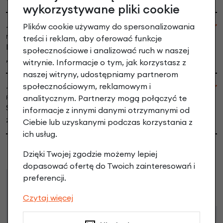
wykorzystywane pliki cookie
Plików cookie używamy do spersonalizowania
~Joanna K
treści i reklam, aby oferować funkcje
Niedziela, 25-08-2024 08:50
Polecam sklep ,ekspresowa dostawa . Koszyk piękny
społecznościowe i analizować ruch w naszej
,łatwy w montażu.
witrynie. Informacje o tym, jak korzystasz z
naszej witryny, udostępniamy partnerom
społecznościowym, reklamowym i
~Sabina
analitycznym. Partnerzy mogą połączyć te
Piątek, 12-04-2024 09:31
Super koszyk, dobrze wykonany i ładny. Jestem
informacje z innymi danymi otrzymanymi od
zadowolona z zakupu.
Ciebie lub uzyskanymi podczas korzystania z
ich usług.
Dzięki Twojej zgodzie możemy lepiej
dopasować ofertę do Twoich zainteresowań i
preferencji.
Raty
Leasing
Czytaj więcej
Dostępne propozycje