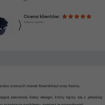
Ocena klientów:
Zobacz opinie >
ardzo znanych marek Rixen&Kaul oraz Asista.
ce pierwszej klasy design, który łączy się z jakością
rmy rozwiązują problemy, zamiast je powodować.