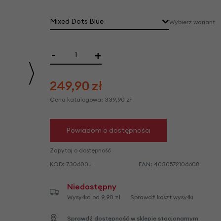
we
y
Mixed Dots Blue
Wybierz wariant
czarny + białe kwiaty
Wysyłka w dniu: 2026-08-12
Wysyłka w dniu: 2026-08-12
Wysyłka w dniu: 2026-08-12
Wysyłka w dniu: 2026-08-12
Wysyłka w dniu: 2026-08-12
Wysyłka w dniu: 2026-08-12
-
+
249,90
zł
Cena katalogowa:
339,90
zł
Powiadom o dostępności
Zapytaj o dostępność
KOD:
730600J
EAN:
4030572106608
Niedostępny
Wysyłka od 9,90 zł
Sprawdź koszt wysyłki
Sprawdź dostępność w sklepie stacjonarnym