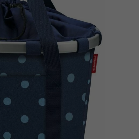
Z
apięcia rowero
Pompki rowerowe
werowe
er Pig
Peruzzo
Gazelle
Pozostałe
N
akrętki i obejm
i:SY
Przerzutki rowerowe
es
Inny
R
owery transportowe - akcesoria
S
akwy i torby rowerowe
Siodełka rowerowe
rowe
Strida - części