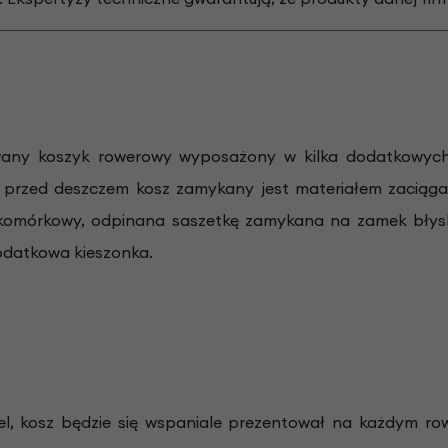
wany koszyk rowerowy wyposażony w kilka dodatkowych k
 przed deszczem kosz zamykany jest materiałem zacią
 komórkowy, odpinana saszetkę zamykana na zamek błys
dodatkowa kieszonka.
el, kosz będzie się wspaniale prezentował na każdym row