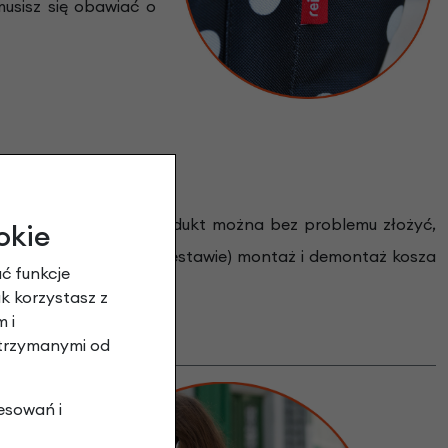
musisz się obawiać o
echowywanie kosza. Produkt można bez problemu złożyć,
okie
wytu KlickFix (brak w zestawie) montaż i demontaż kosza
ć funkcje
ak korzystasz z
 i
otrzymanymi od
esowań i