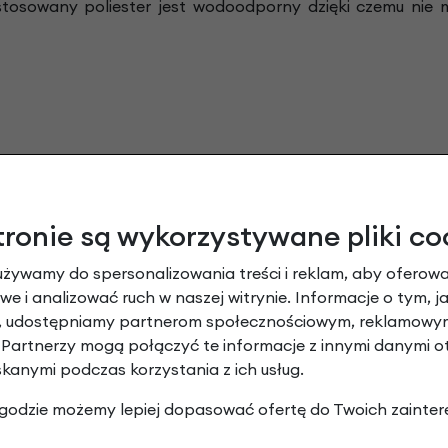
astosowany poliester jest wodoodporny dzięki czemu nie 
jest nie tylko niezwykle poręczny ale także ułatwia prz
tronie są wykorzystywane pliki co
jmuje on wiele miejsca. Dodatkowo dzięki zastosowaniu uch
używamy do spersonalizowania treści i reklam, aby oferowa
 sekund, wystarczy nacisnąć przycisk i gotowe.
e i analizować ruch w naszej witrynie. Informacje o tym, j
y, udostępniamy partnerom społecznościowym, reklamowym
 Partnerzy mogą połączyć te informacje z innymi danymi 
skanymi podczas korzystania z ich usług.
 zgodzie możemy lepiej dopasować ofertę do Twoich zainter