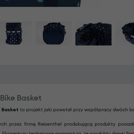
Bike Basket
e Basket
to projekt jaki powstał przy współpracy dwóch b
h przez firmę Reisenthel produkującą produkty posiadają
i. Ekspertyzy techniczne gwarantują, że produkty danej fi