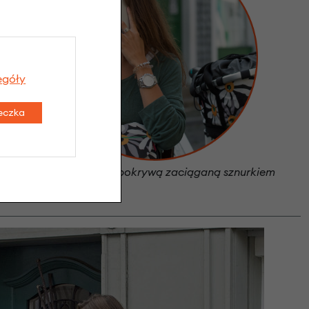
egóły
teczka
Kosz zamykany pokrywą zaciąganą sznurkiem