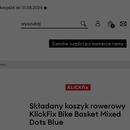
cje26 do 31.08.2026 ◉
0
Zamów części po numerze ramy
Dots Blue
e
we
owe
acji i konserwacji roweru
Składany koszyk rowerowy
fon
KlickFix Bike Basket Mixed
Dots Blue
e