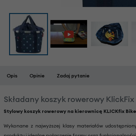
Opis
Opinie
Zadaj pytanie
Składany koszyk rowerowy KlickFix 
Stylowy koszyk rowerowy na kierownicę KLICKfix Bik
Wykonane z najwyższej klasy materiałów udostępnionyc
produktu i idealne połączenie formy oraz funkcjonalnośc