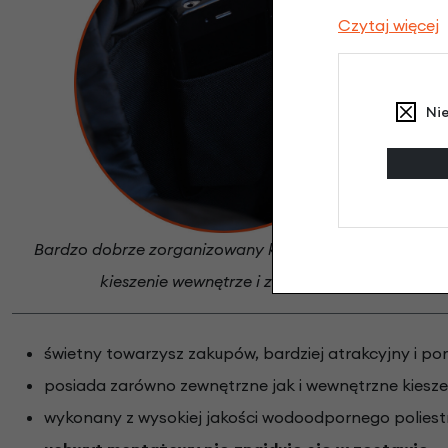
Czytaj więcej
Ni
Bardzo dobrze zorganizowany kosz wyposażony w
kieszenie wewnętrze i zewnętrzne
świetny towarzysz zakupów, bardziej atrakcyjny i por
posiada zarówno zewnętrzne jak i wewnętrzne kiesze
wykonany z wysokiej jakości wodoodpornego poliest