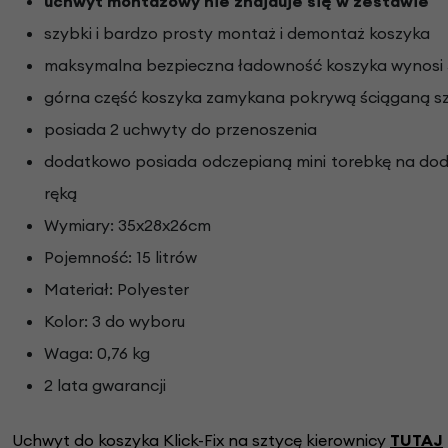
uchwyt montażowy nie znajduje się w zestawie
szybki i bardzo prosty montaż i demontaż koszyka
maksymalna bezpieczna ładowność koszyka wynosi 
górna część koszyka zamykana pokrywą ściąganą s
posiada 2 uchwyty do przenoszenia
dodatkowo posiada odczepianą mini torebkę na doda
ręką
Wymiary: 35x28x26cm
Pojemność: 15 litrów
Materiał: Polyester
Kolor: 3 do wyboru
Waga: 0,76 kg
2 lata gwarancji
Uchwyt do koszyka Klick-Fix na sztycę kierownicy
TUTAJ