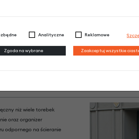
ezbędne
Analityczne
Reklamowe
Szcz
Zgoda na wybrane
Zaakceptuj wszystkie cias
kompatybilny z uchwytami do montażu firmy KlickFix
(brak w zestawie)
ęczny niż wiele torebek
nie oraz organizer
ru odpornego na ścieranie