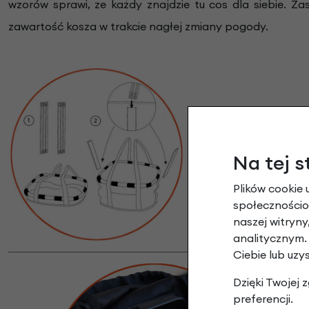
wzorów sprawi, ze każdy znajdzie tu cos dla siebie. Z
zawartość kosza w trakcie nagłej zmiany pogody.
Design
Nowoczesny design 
Na tej s
dzięki czemu nie za
Plików cookie 
trwa dosłownie parę
społecznościow
naszej witryn
analitycznym.
Ciebie lub uzy
Dzięki Twojej
preferencji.