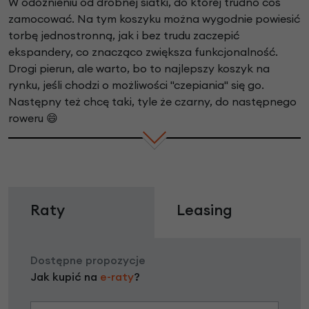
W odóżnieniu od drobnej siatki, do której trudno coś
zamocować. Na tym koszyku można wygodnie powiesić
torbę jednostronną, jak i bez trudu zaczepić
ekspandery, co znacząco zwiększa funkcjonalność.
Drogi pierun, ale warto, bo to najlepszy koszyk na
rynku, jeśli chodzi o możliwości "czepiania" się go.
Następny też chcę taki, tyle że czarny, do następnego
roweru 😄
Raty
Leasing
Dostępne propozycje
Jak kupić na
e-raty
?