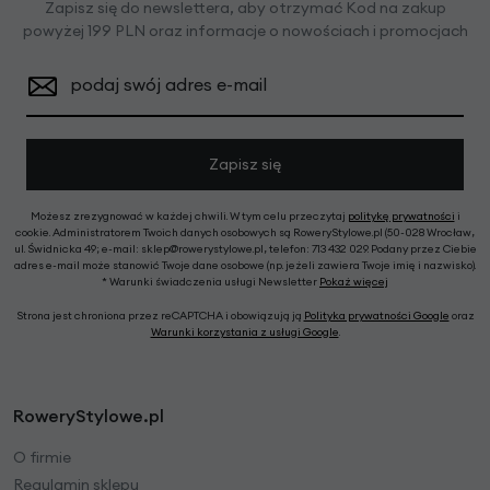
Zapisz się do newslettera, aby otrzymać Kod na zakup
powyżej 199 PLN oraz informacje o nowościach i promocjach
podaj swój adres e-mail
Zapisz się
Możesz zrezygnować w każdej chwili. W tym celu przeczytaj
politykę prywatności
i
cookie. Administratorem Twoich danych osobowych są RoweryStylowe.pl (50-028 Wrocław,
ul. Świdnicka 49; e-mail: sklep@rowerystylowe.pl, telefon: 713 432 029. Podany przez Ciebie
adres e-mail może stanowić Twoje dane osobowe (np. jeżeli zawiera Twoje imię i nazwisko).
* Warunki świadczenia usługi Newsletter
Pokaż więcej
Strona jest chroniona przez reCAPTCHA i obowiązują ją
Polityka prywatności Google
oraz
Warunki korzystania z usługi Google
.
RoweryStylowe.pl
O firmie
Regulamin sklepu