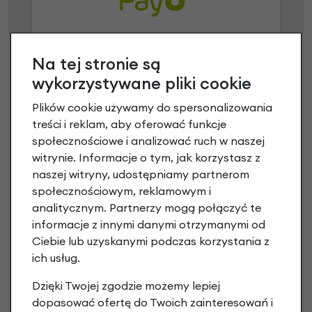
Raty 0%
Na tej stronie są
wykorzystywane pliki cookie
3 miesiące nie płacisz
Plików cookie używamy do spersonalizowania
Raty do 60 miesięcy
treści i reklam, aby oferować funkcje
społecznościowe i analizować ruch w naszej
witrynie. Informacje o tym, jak korzystasz z
Poznaj szczegóły
naszej witryny, udostępniamy partnerom
społecznościowym, reklamowym i
analitycznym. Partnerzy mogą połączyć te
informacje z innymi danymi otrzymanymi od
Niniejsza propozycja nie stanowi oferty w rozumieniu art.
Ciebie lub uzyskanymi podczas korzystania z
66 Kodeksu Cywilnego. Ostateczna decyzja o warunkach
ich usług.
i przyznaniu kredytu zostanie podjęta po ocenie
Dzięki Twojej zgodzie możemy lepiej
zdolności kredytowej.
dopasować ofertę do Twoich zainteresowań i