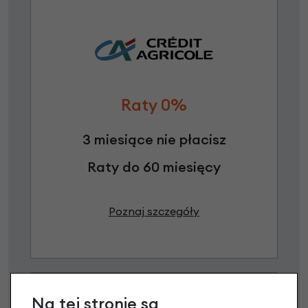
Raty 0%
3 miesiące nie płacisz
Raty do 60 miesięcy
Poznaj szczegóły
Na tej stronie są