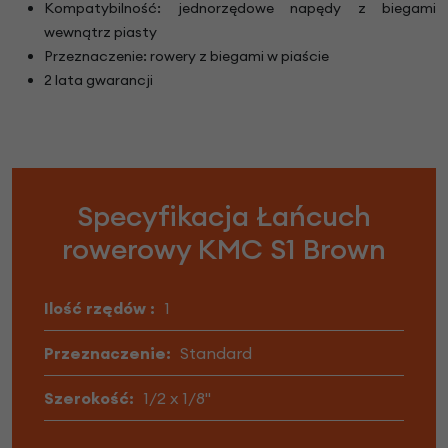
Kompatybilność: jednorzędowe napędy z biegami
wewnątrz piasty
Przeznaczenie: rowery z biegami w piaście
2 lata gwarancji
Specyfikacja Łańcuch
rowerowy KMC S1 Brown
Ilość rzędów :
1
Przeznaczenie:
Standard
Szerokość:
1/2 x 1/8"