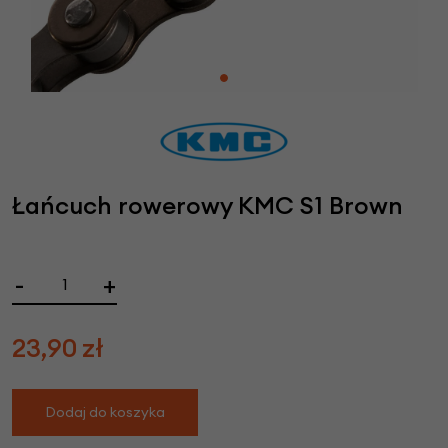
Łańcuch rowerowy KMC S1 Brown
-
+
23,90
zł
Dodaj do koszyka