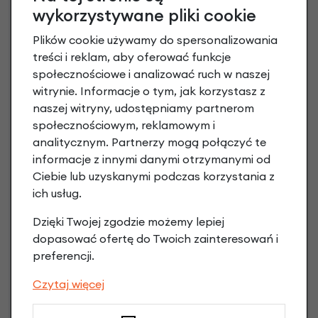
wykorzystywane pliki cookie
Plików cookie używamy do spersonalizowania
treści i reklam, aby oferować funkcje
społecznościowe i analizować ruch w naszej
Raty 0%
witrynie. Informacje o tym, jak korzystasz z
naszej witryny, udostępniamy partnerom
3 miesiące nie płacisz
społecznościowym, reklamowym i
analitycznym. Partnerzy mogą połączyć te
Raty do 60 miesięcy
informacje z innymi danymi otrzymanymi od
Ciebie lub uzyskanymi podczas korzystania z
Poznaj szczegóły
ich usług.
Dzięki Twojej zgodzie możemy lepiej
dopasować ofertę do Twoich zainteresowań i
preferencji.
Niniejsza propozycja nie stanowi oferty w rozumieniu art.
66 Kodeksu Cywilnego. Ostateczna decyzja o warunkach
Czytaj więcej
i przyznaniu kredytu zostanie podjęta po ocenie
zdolności kredytowej.