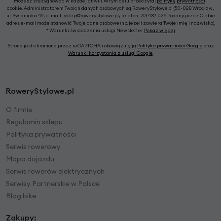
Możesz zrezygnować w każdej chwili. W tym celu przeczytaj
politykę prywatności
i
cookie. Administratorem Twoich danych osobowych są RoweryStylowe.pl (50-028 Wrocław,
ul. Świdnicka 49; e-mail: sklep@rowerystylowe.pl, telefon: 713 432 029. Podany przez Ciebie
adres e-mail może stanowić Twoje dane osobowe (np. jeżeli zawiera Twoje imię i nazwisko).
* Warunki świadczenia usługi Newsletter
Pokaż więcej
Strona jest chroniona przez reCAPTCHA i obowiązują ją
Polityka prywatności Google
oraz
Warunki korzystania z usługi Google
.
RoweryStylowe.pl
O firmie
Regulamin sklepu
Polityka prywatności
Serwis rowerowy
Mapa dojazdu
Serwis rowerów elektrycznych
Serwisy Partnerskie w Polsce
Blog bike
Zakupy: