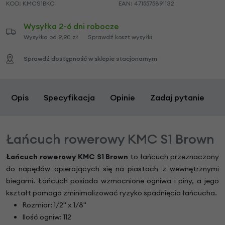
KOD:
KMCS1BKC
EAN:
4715575891132
Wysyłka 2-6 dni robocze
Wysyłka od 9,90 zł
Sprawdź koszt wysyłki
Sprawdź dostępność w sklepie stacjonarnym
Opis
Specyfikacja
Opinie
Zadaj pytanie
Łańcuch rowerowy KMC S1 Brown
Łańcuch rowerowy KMC S1 Brown
to łańcuch przeznaczony
do napędów opierających się na piastach z wewnętrznymi
biegami. Łańcuch posiada wzmocnione ogniwa i piny, a jego
kształt pomaga zminimalizować ryzyko spadnięcia łańcucha.
Rozmiar: 1/2" x 1/8"
Ilość ogniw: 112