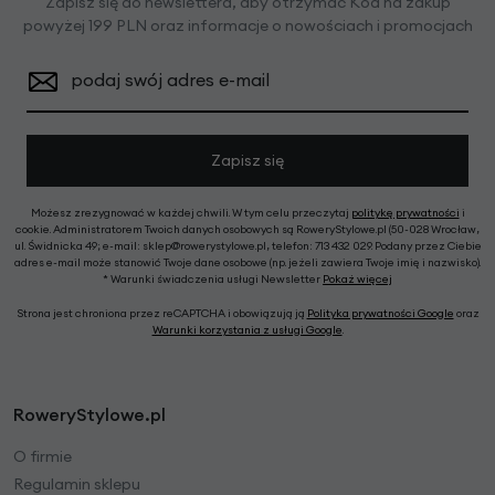
Zapisz się do newslettera, aby otrzymać Kod na zakup
powyżej 199 PLN oraz informacje o nowościach i promocjach
podaj swój adres e-mail
Zapisz się
Możesz zrezygnować w każdej chwili. W tym celu przeczytaj
politykę prywatności
i
cookie. Administratorem Twoich danych osobowych są RoweryStylowe.pl (50-028 Wrocław,
ul. Świdnicka 49; e-mail: sklep@rowerystylowe.pl, telefon: 713 432 029. Podany przez Ciebie
adres e-mail może stanowić Twoje dane osobowe (np. jeżeli zawiera Twoje imię i nazwisko).
* Warunki świadczenia usługi Newsletter
Pokaż więcej
Strona jest chroniona przez reCAPTCHA i obowiązują ją
Polityka prywatności Google
oraz
Warunki korzystania z usługi Google
.
RoweryStylowe.pl
O firmie
Regulamin sklepu