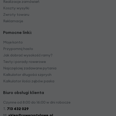
Realizacje zamówień
Koszty wysyłki
Zwroty towaru
Reklamacje
Pomocne linki:
Moje konto
Przypomnij hasło
Jak dobrać wysokość ramy?
Testy i porady rowerowe
Najczęściej zadawane pytania
Kalkulator długości szprych
Kalkulator ilości zębów paska
Biuro obsługi klienta
Czynne od 8:00 do 16:00 w dni robocze
T.
713 432 029
M.
sklep@rowerystylowe.pl