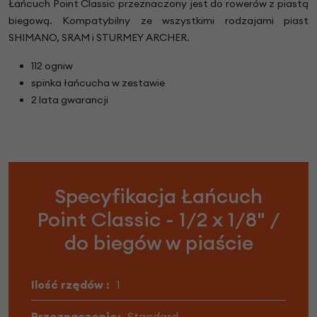
Łańcuch Point Classic przeznaczony jest do rowerów z piastą
biegową. Kompatybilny ze wszystkimi rodzajami piast
SHIMANO, SRAM i STURMEY ARCHER.
112 ogniw
spinka łańcucha w zestawie
2 lata gwarancji
Specyfikacja Łańcuch
Point Classic - 1/2 x 1/8" /
do biegów w piaście
Ilość rzędów :
1
Przeznaczenie:
Standard