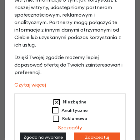
naszej witryny, udostępniamy partnerom
społecznościowym, reklamowym i
Raty 0%
analitycznym. Partnerzy mogą połączyć te
informacje z innymi danymi otrzymanymi od
3 miesiące nie płacisz
Ciebie lub uzyskanymi podczas korzystania z
ich usług.
Raty do 60 miesięcy
Dzięki Twojej zgodzie możemy lepiej
dopasować ofertę do Twoich zainteresowań i
Poznaj szczegóły
preferencji.
Czytaj więcej
Niezbędne
Niniejsza propozycja nie stanowi oferty w rozumieniu art.
66 Kodeksu Cywilnego. Ostateczna decyzja o warunkach
Analityczne
i przyznaniu kredytu zostanie podjęta po ocenie
Reklamowe
zdolności kredytowej.
Szczegóły
Zgoda na wybrane
Zaakceptuj