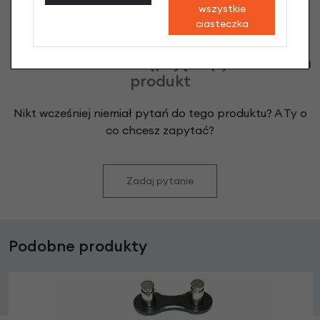
wszystkie
ciasteczka
Klienci zadali następujące pytania o ten
produkt
Nikt wcześniej niemiał pytań do tego produktu? A Ty o
co chcesz zapytać?
Zadaj pytanie
Podobne produkty