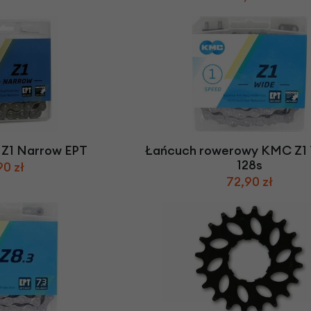
Z1 Narrow EPT
Łańcuch rowerowy KMC Z1 
128s
90 zł
72,90 zł