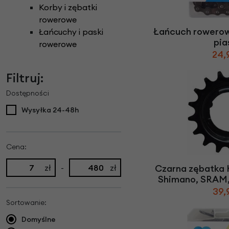
Części do rowerów elektrycznych
Ł
Korby i zębatki
ańcuchy i paski ro
Rowery Składane
Check
rowerowe
D
zwonki rowerowe
N
aklejki rowerowe
Rowery Tandem
Łańcuch rowerow
Łańcuchy i paski
F
oteliki rowerowe
Napęd paskowy Gat
Rowery Trójkołowe
pia
rowerowe
Narzędzia rowerowe
Rowerki biegowe
24,
H
amulce rowerowe
Nóżki rowerowe
Rowery Cargo / transportowe
K
asety i wolnobiegi
Filtruj:
O
bręcze i koła rowe
Kaski rowerowe
Dostępności
Wysyłka 24-48h
Cena:
zł
-
zł
Czarna zębatka 
Shimano, SRAM,
39,
Sortowanie:
Domyślne