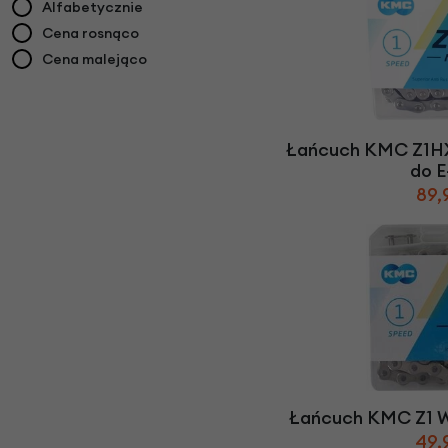
Alfabetycznie
Cena rosnąco
Cena malejąco
Łańcuch KMC Z1HX
do E
89,
Łańcuch KMC Z1 W
49,