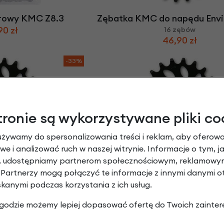
rowy KMC Z8.3
Zębatka KMC do napędu Envi
90 zł
16 zębów
46,90 zł
-33%
tronie są wykorzystywane pliki co
używamy do spersonalizowania treści i reklam, aby oferowa
e i analizować ruch w naszej witrynie. Informacje o tym, j
pędu Enviolo 3/32"
Zębatka KMC do napędu Envi
y, udostępniamy partnerom społecznościowym, reklamowym
zębów
19 zębów
 Partnerzy mogą połączyć te informacje z innymi danymi 
90 zł
46,90 zł
skanymi podczas korzystania z ich usług.
-7%
 zgodzie możemy lepiej dopasować ofertę do Twoich zainter