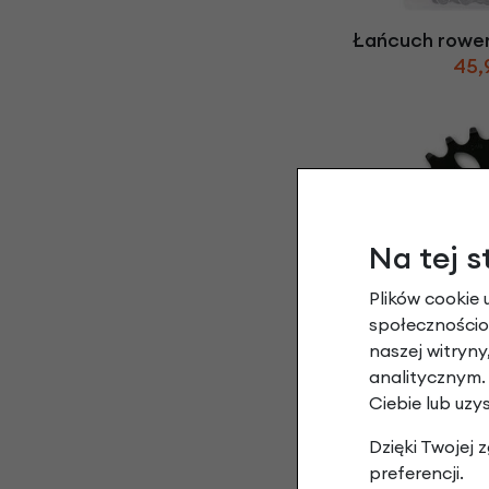
Łańcuch rowe
45,
Na tej s
Plików cookie 
społecznościow
Zębatka KMC do na
naszej witryn
18 
analitycznym.
46,
Ciebie lub uzy
Dzięki Twojej
preferencji.