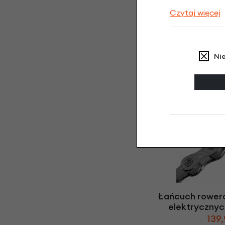
Czytaj więcej
Ni
Zębatka KMC do na
21 
64,
Łańcuch rower
elektryczny
139,