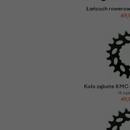
Łańcuch rowero
69,
Koło zębate KMC 
18 zę
49,