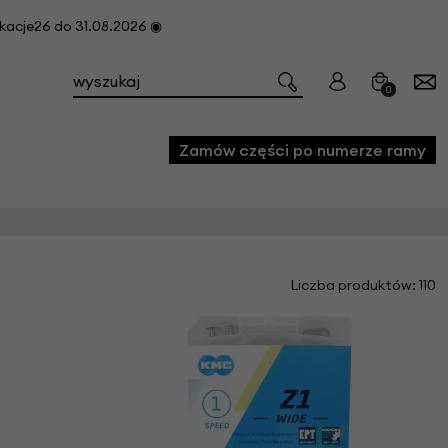
cje26 do 31.08.2026 ◉
0
Zamów części po numerze ramy
e
Liczba produktów: 110
we
owe
acji i konserwacji roweru
fon
e