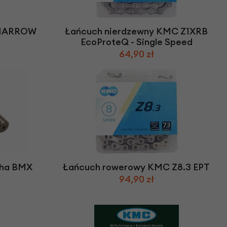
we
y
 NARROW
Łańcuch nierdzewny KMC Z1XRB
EcoProteQ - Single Speed
64,90 zł
cha BMX
Łańcuch rowerowy KMC Z8.3 EPT
94,90 zł