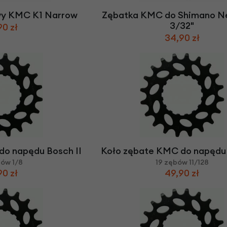
wy KMC K1 Narrow
Zębatka KMC do Shimano N
3/32"
90 zł
34,90 zł
do napędu Bosch II
Koło zębate KMC do napędu 
bów 1/8
19 zębów 11/128
90 zł
49,90 zł