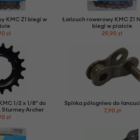
Z
apięcia rowero
Pompki rowerowe
werowe
er Pig
Peruzzo
Gazelle
Pozostałe
N
akrętki i obejm
i:SY
Przerzutki rowerowe
y KMC Z1 biegi w
Łańcuch rowerowy KMC Z1
es
Inny
ście
biegi w piaście
R
owery transportowe - akcesoria
90 zł
29,90 zł
S
akwy i torby rowerowe
Siodełka rowerowe
rowe
Strida - części
KMC 1/2 x 1/8" do
Spinka półogniwo do łancu
 Sturmey Archer
7,90 zł
90 zł