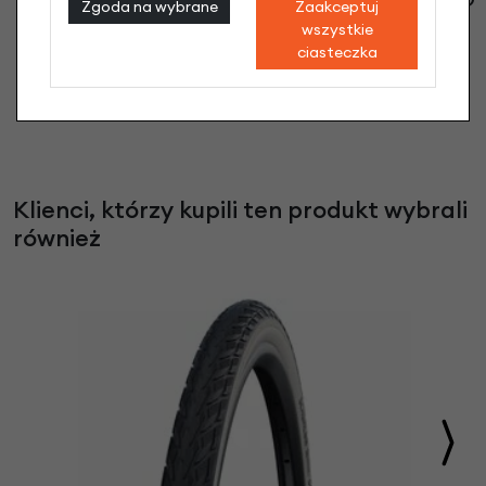
Zgoda na wybrane
Zaakceptuj
39,90 zł
wszystkie
ciasteczka
Klienci, którzy kupili ten produkt wybrali
również