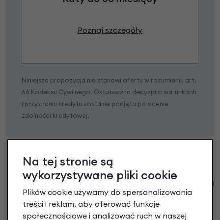
Poznaj szczegóły
Niniejsza propozycja nie stanowi oferty w rozumieniu art.
66 Kodeksu Cywilnego. Ostateczna decyzja o warunkach
i przyznaniu kredytu zostanie podjęta po ocenie
zdolności kredytowej.
Na tej stronie są
wykorzystywane pliki cookie
Klienci zadali następujące pytania o ten
Plików cookie używamy do spersonalizowania
produkt
treści i reklam, aby oferować funkcje
społecznościowe i analizować ruch w naszej
Nikt wcześniej niemiał pytań do tego produktu? A Ty o