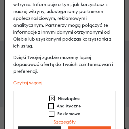
witrynie. Informacje o tym, jak korzystasz z
co chcesz zapytać?
naszej witryny, udostępniamy partnerom
społecznościowym, reklamowym i
analitycznym. Partnerzy mogą połączyć te
Zadaj pytanie
informacje z innymi danymi otrzymanymi od
Ciebie lub uzyskanymi podczas korzystania z
ich usług.
Podobne produkty
Dzięki Twojej zgodzie możemy lepiej
dopasować ofertę do Twoich zainteresowań i
preferencji.
Czytaj więcej
Niezbędne
Analityczne
Reklamowe
Szczegóły
Dźwignia hamulca rolkowego Gazelle HJ-3043AD