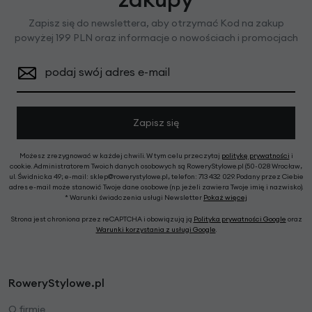
Zapisz się do newslettera, aby otrzymać Kod na zakup
powyżej 199 PLN oraz informacje o nowościach i promocjach
podaj swój adres e-mail
Zapisz się
Możesz zrezygnować w każdej chwili. W tym celu przeczytaj
politykę prywatności
i
cookie. Administratorem Twoich danych osobowych są RoweryStylowe.pl (50-028 Wrocław,
ul. Świdnicka 49; e-mail: sklep@rowerystylowe.pl, telefon: 713 432 029. Podany przez Ciebie
adres e-mail może stanowić Twoje dane osobowe (np. jeżeli zawiera Twoje imię i nazwisko).
* Warunki świadczenia usługi Newsletter
Pokaż więcej
Strona jest chroniona przez reCAPTCHA i obowiązują ją
Polityka prywatności Google
oraz
Warunki korzystania z usługi Google
.
RoweryStylowe.pl
O firmie