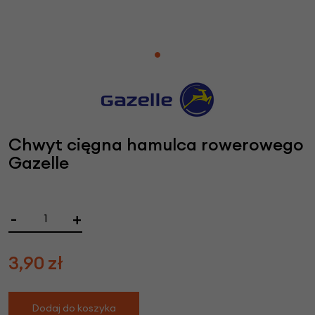
Chwyt cięgna hamulca rowerowego
Gazelle
-
+
3,90
zł
Dodaj do koszyka