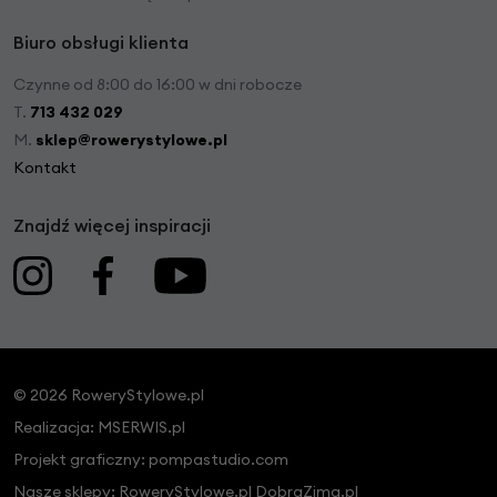
Biuro obsługi klienta
Czynne od 8:00 do 16:00 w dni robocze
T.
713 432 029
M.
sklep@rowerystylowe.pl
Kontakt
Znajdź więcej inspiracji
© 2026 RoweryStylowe.pl
Realizacja:
MSERWIS.pl
Projekt graficzny:
pompastudio.com
Nasze sklepy:
RoweryStylowe.pl
DobraZima.pl