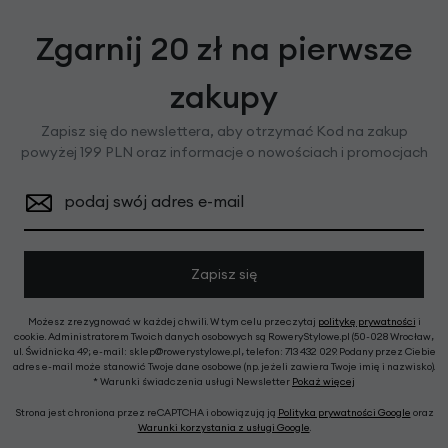
Zgarnij 20 zł na pierwsze
zakupy
Zapisz się do newslettera, aby otrzymać Kod na zakup
powyżej 199 PLN oraz informacje o nowościach i promocjach
podaj swój adres e-mail
Zapisz się
Możesz zrezygnować w każdej chwili. W tym celu przeczytaj
politykę prywatności
i
cookie. Administratorem Twoich danych osobowych są RoweryStylowe.pl (50-028 Wrocław,
ul. Świdnicka 49; e-mail: sklep@rowerystylowe.pl, telefon: 713 432 029. Podany przez Ciebie
adres e-mail może stanowić Twoje dane osobowe (np. jeżeli zawiera Twoje imię i nazwisko).
* Warunki świadczenia usługi Newsletter
Pokaż więcej
Strona jest chroniona przez reCAPTCHA i obowiązują ją
Polityka prywatności Google
oraz
Warunki korzystania z usługi Google
.