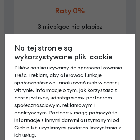
Raty 0%
3 miesiące nie płacisz
Raty do 60 miesięcy
Na tej stronie są
wykorzystywane pliki cookie
Poznaj szczegóły
Plików cookie używamy do spersonalizowania
treści i reklam, aby oferować funkcje
społecznościowe i analizować ruch w naszej
witrynie. Informacje o tym, jak korzystasz z
naszej witryny, udostępniamy partnerom
społecznościowym, reklamowym i
analitycznym. Partnerzy mogą połączyć te
informacje z innymi danymi otrzymanymi od
Ciebie lub uzyskanymi podczas korzystania z
ich usług.
Raty 0%