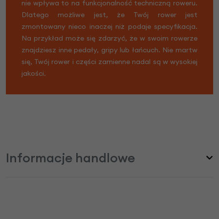
nie wpływa to na funkcjonalność techniczną roweru.
Dlatego możliwe jest, że Twój rower jest
zmontowany nieco inaczej niż podaje specyfikacja.
Na przykład może się zdarzyć, że w swoim rowerze
znajdziesz inne pedały, gripy lub łańcuch. Nie martw
się, Twój rower i części zamienne nadal są w wysokiej
jakości.
Informacje handlowe