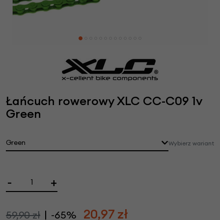
Łańcuch rowerowy XLC CC-C09 1v
Green
Green
Wybierz wariant
-
+
20,97
zł
59,90 zł
-65%