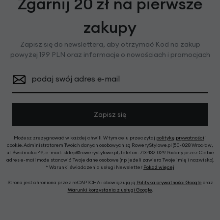
Zgarnij 20 zł na pierwsze
zakupy
Zapisz się do newslettera, aby otrzymać Kod na zakup
powyżej 199 PLN oraz informacje o nowościach i promocjach
podaj swój adres e-mail
Zapisz się
Możesz zrezygnować w każdej chwili. W tym celu przeczytaj
politykę prywatności
i
cookie. Administratorem Twoich danych osobowych są RoweryStylowe.pl (50-028 Wrocław,
ul. Świdnicka 49; e-mail: sklep@rowerystylowe.pl, telefon: 713 432 029. Podany przez Ciebie
adres e-mail może stanowić Twoje dane osobowe (np. jeżeli zawiera Twoje imię i nazwisko).
* Warunki świadczenia usługi Newsletter
Pokaż więcej
Strona jest chroniona przez reCAPTCHA i obowiązują ją
Polityka prywatności Google
oraz
Warunki korzystania z usługi Google
.