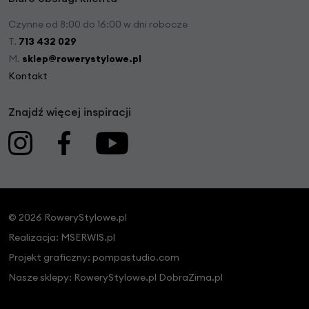
Czynne od 8:00 do 16:00 w dni robocze
T.
713 432 029
M.
sklep@rowerystylowe.pl
Kontakt
Znajdź więcej inspiracji
© 2026 RoweryStylowe.pl
Realizacja:
MSERWIS.pl
Projekt graficzny:
pompastudio.com
Nasze sklepy:
RoweryStylowe.pl
DobraZima.pl