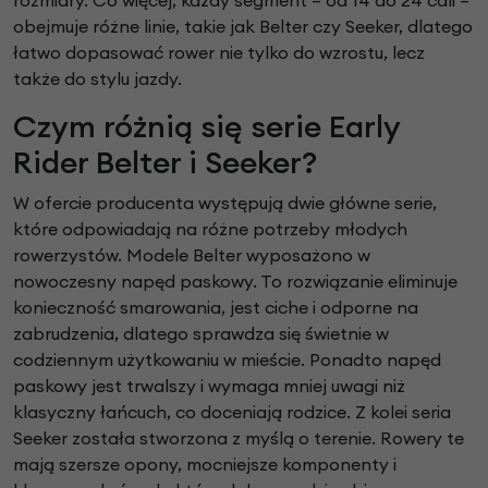
rozmiary. Co więcej, każdy segment – od 14 do 24 cali –
obejmuje różne linie, takie jak Belter czy Seeker, dlatego
łatwo dopasować rower nie tylko do wzrostu, lecz
także do stylu jazdy.
Czym różnią się serie Early
Rider Belter i Seeker?
W ofercie producenta występują dwie główne serie,
które odpowiadają na różne potrzeby młodych
rowerzystów. Modele Belter wyposażono w
nowoczesny napęd paskowy. To rozwiązanie eliminuje
konieczność smarowania, jest ciche i odporne na
zabrudzenia, dlatego sprawdza się świetnie w
codziennym użytkowaniu w mieście. Ponadto napęd
paskowy jest trwalszy i wymaga mniej uwagi niż
klasyczny łańcuch, co doceniają rodzice. Z kolei seria
Seeker została stworzona z myślą o terenie. Rowery te
mają szersze opony, mocniejsze komponenty i