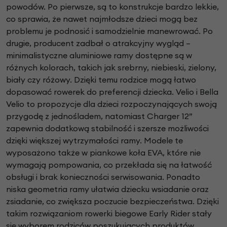
powodów. Po pierwsze, są to konstrukcje bardzo lekkie,
co sprawia, że nawet najmłodsze dzieci mogą bez
problemu je podnosić i samodzielnie manewrować. Po
drugie, producent zadbał o atrakcyjny wygląd –
minimalistyczne aluminiowe ramy dostępne są w
różnych kolorach, takich jak srebrny, niebieski, zielony,
biały czy różowy. Dzięki temu rodzice mogą łatwo
dopasować rowerek do preferencji dziecka. Velio i Bella
Velio to propozycje dla dzieci rozpoczynających swoją
przygodę z jednośladem, natomiast Charger 12”
zapewnia dodatkową stabilność i szersze możliwości
dzięki większej wytrzymałości ramy. Modele te
wyposażono także w piankowe koła EVA, które nie
wymagają pompowania, co przekłada się na łatwość
obsługi i brak konieczności serwisowania. Ponadto
niska geometria ramy ułatwia dziecku wsiadanie oraz
zsiadanie, co zwiększa poczucie bezpieczeństwa. Dzięki
takim rozwiązaniom rowerki biegowe Early Rider stały
się wyborem rodziców poszukujących produktów