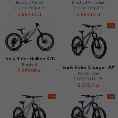
Electric Purple
Brushed Aluminum
3 949,00 zł
| -10%
3 949,00 zł
| -10%
3 554,10 zł
3 554,10 zł
-11%
Early Rider Hellion X20
Brushed
Early Rider Charger 20"
7 999,00 zł
Nordic Blue
5 699,00 zł
| -11%
5 072,11 zł
-11%
-11%