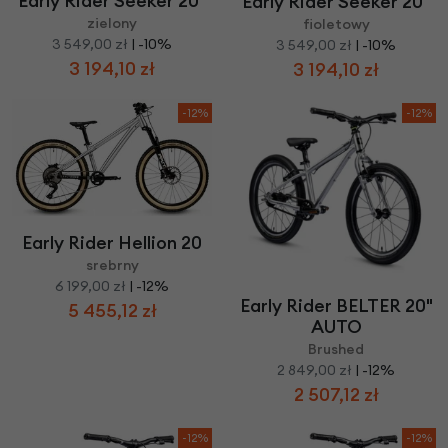
Early Rider Seeker 20"
Early Rider Seeker 20"
zielony
fioletowy
3 549,00 zł
| -10%
3 549,00 zł
| -10%
3 194,10 zł
3 194,10 zł
-12%
-12%
Early Rider Hellion 20
srebrny
6 199,00 zł
| -12%
Early Rider BELTER 20"
5 455,12 zł
AUTO
Brushed
2 849,00 zł
| -12%
2 507,12 zł
-12%
-12%