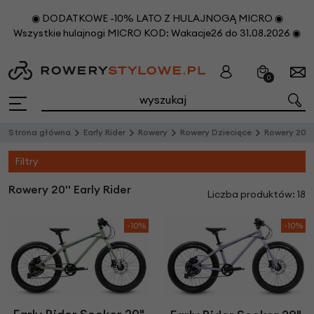
◉ DODATKOWE -10% LATO Z HULAJNOGĄ MICRO ◉
Wszystkie hulajnogi MICRO KOD: Wakacje26 do 31.08.2026 ◉
0
Strona główna
Early Rider
Rowery
Rowery Dziecięce
Rowery 20''
Filtry
Rowery 20'' Early Rider
Liczba produktów: 18
-10%
-10%