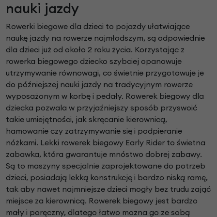
nauki jazdy
Rowerki biegowe dla dzieci to pojazdy ułatwiające
naukę jazdy na rowerze najmłodszym, są odpowiednie
dla dzieci już od około 2 roku życia. Korzystając z
rowerka biegowego dziecko szybciej opanowuje
utrzymywanie równowagi, co świetnie przygotowuje je
do późniejszej nauki jazdy na tradycyjnym rowerze
wyposażonym w korbę i pedały. Rowerek biegowy dla
dziecka pozwala w przyjaźniejszy sposób przyswoić
takie umiejętności, jak skręcanie kierownicą,
hamowanie czy zatrzymywanie się i podpieranie
nóżkami. Lekki rowerek biegowy Early Rider to świetna
zabawka, która gwarantuje mnóstwo dobrej zabawy.
Są to maszyny specjalnie zaprojektowane do potrzeb
dzieci, posiadają lekką konstrukcję i bardzo niską ramę,
tak aby nawet najmniejsze dzieci mogły bez trudu zająć
miejsce za kierownicą. Rowerek biegowy jest bardzo
mały i poręczny, dlatego łatwo można go ze sobą