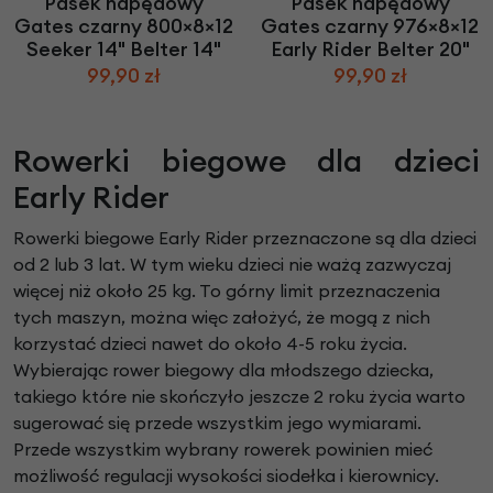
Pasek napędowy
Pasek napędowy
Gates czarny 800×8×12
Gates czarny 976×8×12
Seeker 14" Belter 14"
Early Rider Belter 20"
99,90 zł
99,90 zł
Rowerki biegowe dla dzieci
Early Rider
Rowerki biegowe Early Rider przeznaczone są dla dzieci
od 2 lub 3 lat. W tym wieku dzieci nie ważą zazwyczaj
więcej niż około 25 kg. To górny limit przeznaczenia
tych maszyn, można więc założyć, że mogą z nich
korzystać dzieci nawet do około 4-5 roku życia.
Wybierając rower biegowy dla młodszego dziecka,
takiego które nie skończyło jeszcze 2 roku życia warto
sugerować się przede wszystkim jego wymiarami.
Przede wszystkim wybrany rowerek powinien mieć
możliwość regulacji wysokości siodełka i kierownicy.