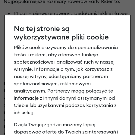
Najpopularniejsze rozmiary rowerów Early Rider to:
14 cali – pierwsze rowery z pedałami, lekkie i łatwe
w prowadzeniu.
Na tej stronie są
16 cali – stabilne konstrukcje dla dzieci, które chcą
jeździć pewniej i dynamiczniej.
wykorzystywane pliki cookie
20 cali – rowery dla starszych dzieci, sprawdzające
Plików cookie używamy do spersonalizowania
się w codziennych dojazdach i dłuższych trasach.
treści i reklam, aby oferować funkcje
24 cale – największe modele juniorskie,
społecznościowe i analizować ruch w naszej
przeznaczone dla nastolatków szukających
witrynie. Informacje o tym, jak korzystasz z
trwałego jednośladu.
naszej witryny, udostępniamy partnerom
Dzięki takiemu podziałowi
rowery dla dzieci Early
społecznościowym, reklamowym i
Rider
rosną razem z użytkownikiem. Rodzice mogą
analitycznym. Partnerzy mogą połączyć te
wybrać model, który odpowiada aktualnym potrzebom
informacje z innymi danymi otrzymanymi od
dziecka, a następnie płynnie przechodzić na większe
Ciebie lub uzyskanymi podczas korzystania z
rozmiary. Co więcej, każdy segment – od 14 do 24 cali –
ich usług.
obejmuje różne linie, takie jak Belter czy Seeker, dlatego
Dzięki Twojej zgodzie możemy lepiej
łatwo dopasować rower nie tylko do wzrostu, lecz
dopasować ofertę do Twoich zainteresowań i
także do stylu jazdy.