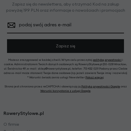
Zapisz się do newslettera, aby otrzymać Kod na zakup
powyżej 199 PLN oraz informacje o nowościach i promocjach
podaj swój adres e-mail
Zapisz się
Możesz zrezygnować w każdej chwili. W tym celu przeczytaj
politykę prywatności
i
cookie. Administratorem Twoich danych osobowych są RoweryStylowe.pl (50-028 Wrocław,
ul. Świdnicka 49; e-mail: sklep@rowerystylowe.pl, telefon: 713 432 029. Podany przez Ciebie
adres e-mail może stanowić Twoje dane osobowe (np. jeżeli zawiera Twoje imię i nazwisko).
* Warunki świadczenia usługi Newsletter
Pokaż więcej
Strona jest chroniona przez reCAPTCHA i obowiązują ją
Polityka prywatności Google
oraz
Warunki korzystania z usługi Google
.
RoweryStylowe.pl
O firmie