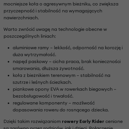
mocniejsze koła o agresywnym bieżniku, co zwiększa
przyczepność i stabilność na wymagających
nawierzchniach.
Warto zwrócić uwagę na technologie obecne w
poszczególnych liniach:
aluminiowe ramy – lekkość, odporność na korozję i
duża wytrzymałość.
napęd paskowy – cicha praca, brak konieczności
smarowania, dłuższa żywotność.
koła z bieżnikiem terenowym – stabilność na
szutrze i leśnych ścieżkach.
piankowe opony EVA w rowerkach biegowych –
bezobsługowość i trwałość.
regulowane komponenty – możliwość
dopasowania roweru do rosnącego dziecka.
Dzięki takim rozwiązaniom
rowery Early Rider
cenione
są zarówno przez rodziców, jak i dzieci. Połączenie