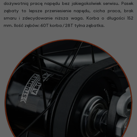
dożywotnią pracę napędu bez jakiegokolwiek serwisu. Pasek
zębaty to lepsze przeniesienie napędu, cicha praca, brak
smaru i zdecydowanie niższa waga. Korba o długości 152
mm. Ilość zębów: 60T korba / 28T tylna zębatka.