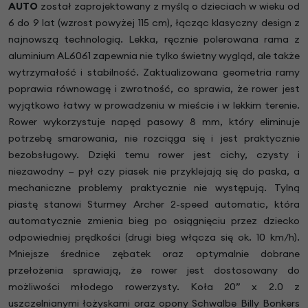
AUTO
został zaprojektowany z myślą o dzieciach w wieku od
6 do 9 lat (wzrost powyżej 115 cm), łącząc klasyczny design z
najnowszą technologią. Lekka, ręcznie polerowana rama z
aluminium AL6061 zapewnia nie tylko świetny wygląd, ale także
wytrzymałość i stabilność. Zaktualizowana geometria ramy
poprawia równowagę i zwrotność, co sprawia, że rower jest
wyjątkowo łatwy w prowadzeniu w mieście i w lekkim terenie.
Rower wykorzystuje napęd pasowy 8 mm, który eliminuje
potrzebę smarowania, nie rozciąga się i jest praktycznie
bezobsługowy. Dzięki temu rower jest cichy, czysty i
niezawodny — pył czy piasek nie przyklejają się do paska, a
mechaniczne problemy praktycznie nie występują. Tylną
piastę stanowi Sturmey Archer 2-speed automatic, która
automatycznie zmienia bieg po osiągnięciu przez dziecko
odpowiedniej prędkości (drugi bieg włącza się ok. 10 km/h).
Mniejsze średnice zębatek oraz optymalnie dobrane
przełożenia sprawiają, że rower jest dostosowany do
możliwości młodego rowerzysty. Koła 20” x 2.0 z
uszczelnianymi łożyskami oraz opony Schwalbe Billy Bonkers