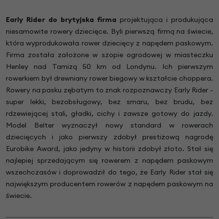
Early Rider do brytyjska firma
projektująca i produkująca
niesamowite rowery dziecięce. Byli pierwszą firmą na świecie,
która wyprodukowała rower dziecięcy z napędem paskowym.
Firma została założone w szopie ogrodowej w miasteczku
Henley nad Tamizą 50 km od Londynu. Ich pierwszym
rowerkiem był drewniany rower biegowy w kształcie choppera.
Rowery na pasku zębatym to znak rozpoznawczy Early Rider -
super lekki, bezobsługowy, bez smaru, bez brudu, bez
rdzewiejącej stali, gładki, cichy i zawsze gotowy do jazdy.
Model Belter wyznaczył nowy standard w rowerach
dziecięcych i jako pierwszy zdobył prestiżową nagrodę
Eurobike Award, jako jedyny w historii zdobył złoto. Stał się
najlepiej sprzedającym się rowerem z napędem paskowym
wszechczasów i doprowadził do tego, że Early Rider stał się
największym producentem rowerów z napędem paskowym na
świecie.