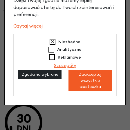
Dzięki Twojej zgodzie możemy lepiej
dopasować ofertę do Twoich zainteresowań i
W opcji PREMIUM rowery wysyłamy w pełni wyregulowany
preferencji.
Czytaj więcej
Niezbędne
Analityczne
Reklamowe
Szczegóły
BEZPIECZNA PACZKA
Zgoda na wybrane
Zaakceptuj
wszystkie
Każda paczka jest ubezpieczona na pełną wartość roweru.
ciasteczka
Rower możesz odpakować przy kurierze.