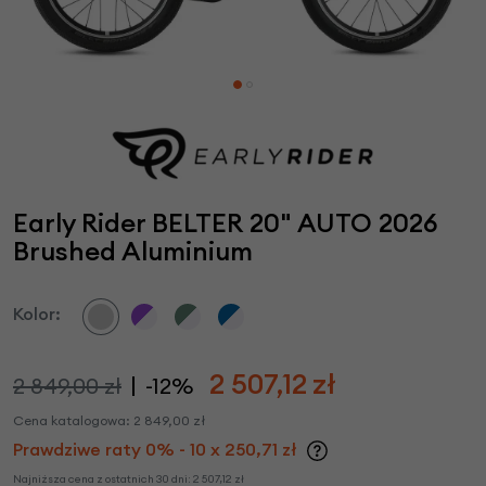
Early Rider BELTER 20" AUTO 2026
Brushed Aluminium
Kolor:
2 507,12
zł
2 849,00 zł
-12%
Cena katalogowa:
2 849,00
zł
Prawdziwe raty 0% - 10 x 250,71 zł
Najniższa cena z ostatnich 30 dni:
2 507,12
zł