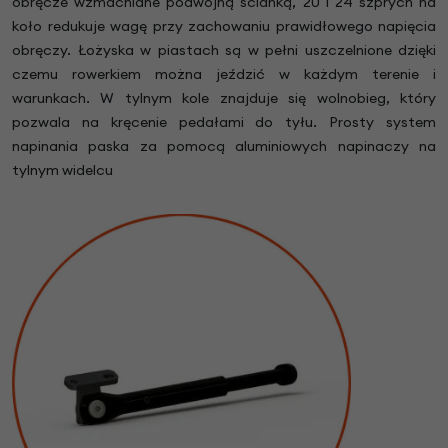
obręcze wzmacniane podwójną ścianką, 20 i 24 szprych na
koło redukuje wagę przy zachowaniu prawidłowego napięcia
obręczy. Łożyska w piastach są w pełni uszczelnione dzięki
czemu rowerkiem można jeździć w każdym terenie i
warunkach. W tylnym kole znajduje się wolnobieg, który
pozwala na kręcenie pedałami do tyłu. Prosty system
napinania paska za pomocą aluminiowych napinaczy na
tylnym widelcu