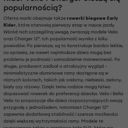
popularnością?
Oferta marki obejmuje także
rowerki biegowe Early
Rider
, które stanowią pierwszy etap w nauce jazdy.
Wśród nich szczególną uwagę zwracają modele Velio
oraz Charger 12”. Ich popularność wynika z kilku
powodów. Po pierwsze, są to konstrukcje bardzo lekkie,
co sprawia, że nawet najmłodsze dzieci mogą bez
problemu je podnosić i samodzielnie manewrować. Po
drugie, producent zadbał o atrakcyjny wygląd –
minimalistyczne aluminiowe ramy dostępne są w
różnych kolorach, takich jak srebrny, niebieski, zielony,
biały czy różowy. Dzięki temu rodzice mogą łatwo
dopasować rowerek do preferencji dziecka. Velio i Bella
Velio to propozycje dla dzieci rozpoczynających swoją
przygodę z jednośladem, natomiast Charger 12”
zapewnia dodatkową stabilność i szersze możliwości
dzięki większej wytrzymałości ramy. Modele te
wyposażono także w piankowe koła EVA, które nie