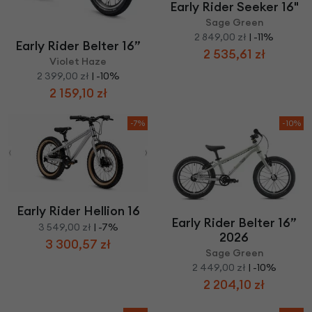
Early Rider Seeker 16"
Sage Green
2 849,00 zł
| -11%
Early Rider Belter 16”
2 535,61 zł
Violet Haze
2 399,00 zł
| -10%
2 159,10 zł
-7%
-10%
Early Rider Hellion 16
Early Rider Belter 16”
3 549,00 zł
| -7%
2026
3 300,57 zł
Sage Green
2 449,00 zł
| -10%
2 204,10 zł