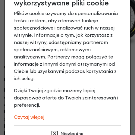
wykorzystywane pliki cookie
Plików cookie używamy do spersonalizowania
treści i reklam, aby oferować funkcje
społecznościowe i analizować ruch w naszej
witrynie. Informacje o tym, jak korzystasz z
naszej witryny, udostępniamy partnerom
społecznościowym, reklamowym i
analitycznym. Partnerzy mogą połączyć te
informacje z innymi danymi otrzymanymi od
W jakich rozmiarach są
Ciebie lub uzyskanymi podczas korzystania z
dostępne rowery Early Rider?
ich usług.
Rowery dla dzieci Early Rider
oferowane są w wielu
Dzięki Twojej zgodzie możemy lepiej
wariantach rozmiarowych, dlatego można je
dopasować ofertę do Twoich zainteresowań i
dopasować do różnych etapów rozwoju dziecka.
preferencji.
Producent przygotował modele od 14 do 24 cali, co
Czytaj więcej
zapewnia płynne przechodzenie między kolejnymi
kategoriami wiekowymi. Dzięki temu dzieci mogą
korzystać z rowerów tej samej marki przez kilka lat, a
Niezbędne