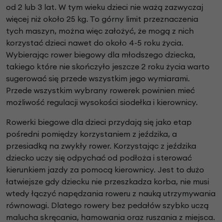
od 2 lub 3 lat. W tym wieku dzieci nie ważą zazwyczaj
więcej niż około 25 kg. To górny limit przeznaczenia
tych maszyn, można więc założyć, że mogą z nich
korzystać dzieci nawet do około 4-5 roku życia.
Wybierając rower biegowy dla młodszego dziecka,
takiego które nie skończyło jeszcze 2 roku życia warto
sugerować się przede wszystkim jego wymiarami.
Przede wszystkim wybrany rowerek powinien mieć
możliwość regulacji wysokości siodełka i kierownicy.
Rowerki biegowe dla dzieci przydają się jako etap
pośredni pomiędzy korzystaniem z jeździka, a
przesiadką na zwykły rower. Korzystając z jeździka
dziecko uczy się odpychać od podłoża i sterować
kierunkiem jazdy za pomocą kierownicy. Jest to dużo
łatwiejsze gdy dziecku nie przeszkadza korba, nie musi
wtedy łączyć napędzania roweru z nauką utrzymywania
równowagi. Dlatego rowery bez pedałów szybko uczą
malucha skręcania, hamowania oraz ruszania z miejsca.