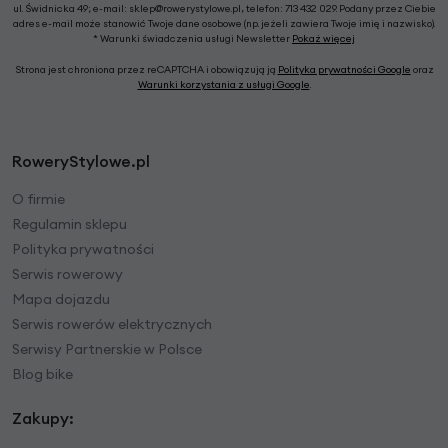
ul. Świdnicka 49; e-mail: sklep@rowerystylowe.pl, telefon: 713 432 029. Podany przez Ciebie
adres e-mail może stanowić Twoje dane osobowe (np. jeżeli zawiera Twoje imię i nazwisko).
* Warunki świadczenia usługi Newsletter
Pokaż więcej
Strona jest chroniona przez reCAPTCHA i obowiązują ją
Polityka prywatności Google
oraz
Warunki korzystania z usługi Google
.
RoweryStylowe.pl
O firmie
Regulamin sklepu
Polityka prywatności
Serwis rowerowy
Mapa dojazdu
Serwis rowerów elektrycznych
Serwisy Partnerskie w Polsce
Blog bike
Zakupy: