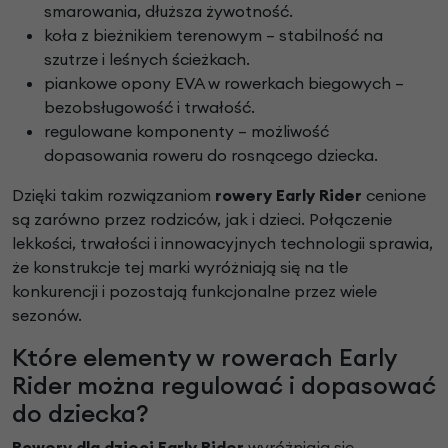
smarowania, dłuższa żywotność.
koła z bieżnikiem terenowym – stabilność na
szutrze i leśnych ścieżkach.
piankowe opony EVA w rowerkach biegowych –
bezobsługowość i trwałość.
regulowane komponenty – możliwość
dopasowania roweru do rosnącego dziecka.
Dzięki takim rozwiązaniom
rowery Early Rider
cenione
są zarówno przez rodziców, jak i dzieci. Połączenie
lekkości, trwałości i innowacyjnych technologii sprawia,
że konstrukcje tej marki wyróżniają się na tle
konkurencji i pozostają funkcjonalne przez wiele
sezonów.
Które elementy w rowerach Early
Rider można regulować i dopasować
do dziecka?
Rowery dla dzieci Early Rider
wyróżniają się