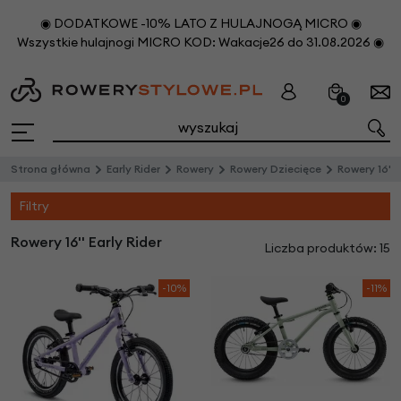
◉ DODATKOWE -10% LATO Z HULAJNOGĄ MICRO ◉
Wszystkie hulajnogi MICRO KOD: Wakacje26 do 31.08.2026 ◉
0
Strona główna
Early Rider
Rowery
Rowery Dziecięce
Rowery 16''
Filtry
Rowery 16'' Early Rider
Liczba produktów: 15
-10%
-11%