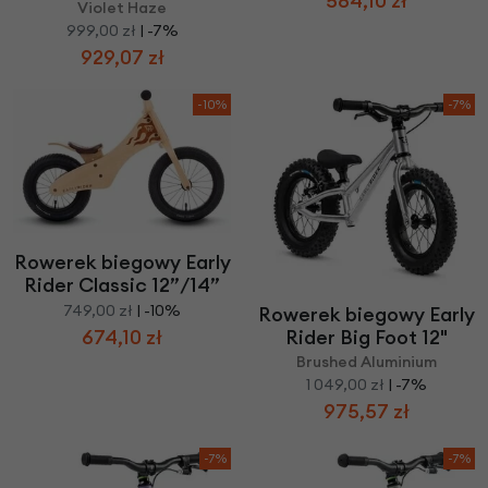
584,10 zł
Violet Haze
999,00 zł
| -7%
929,07 zł
-10%
-7%
Rowerek biegowy Early
Rider Classic 12”/14”
749,00 zł
| -10%
Rowerek biegowy Early
Rider Big Foot 12"
674,10 zł
Brushed Aluminium
1 049,00 zł
| -7%
975,57 zł
-7%
-7%