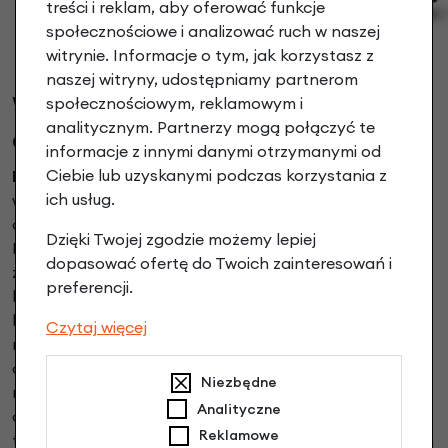
treści i reklam, aby oferować funkcje
społecznościowe i analizować ruch w naszej
witrynie. Informacje o tym, jak korzystasz z
naszej witryny, udostępniamy partnerom
W jakich rozmiarach są
społecznościowym, reklamowym i
analitycznym. Partnerzy mogą połączyć te
dostępne rowery Early Rider?
informacje z innymi danymi otrzymanymi od
Ciebie lub uzyskanymi podczas korzystania z
Rowery dla dzieci Early Rider
oferowane są w wielu
ich usług.
wariantach rozmiarowych, dlatego można je
dopasować do różnych etapów rozwoju dziecka.
Dzięki Twojej zgodzie możemy lepiej
Producent przygotował modele od 14 do 24 cali, co
dopasować ofertę do Twoich zainteresowań i
zapewnia płynne przechodzenie między kolejnymi
preferencji.
kategoriami wiekowymi. Dzięki temu dzieci mogą
korzystać z rowerów tej samej marki przez kilka lat, a
Czytaj więcej
rodzice zyskują pewność, że konstrukcje będą
odpowiednie do wzrostu i możliwości pociechy. Każdy
Niezbędne
rozmiar różni się nie tylko wielkością kół, lecz także
Analityczne
charakterystyką jazdy i zastosowanymi rozwiązaniami
Reklamowe
technicznymi. Warto przyjrzeć się bliżej poszczególnym