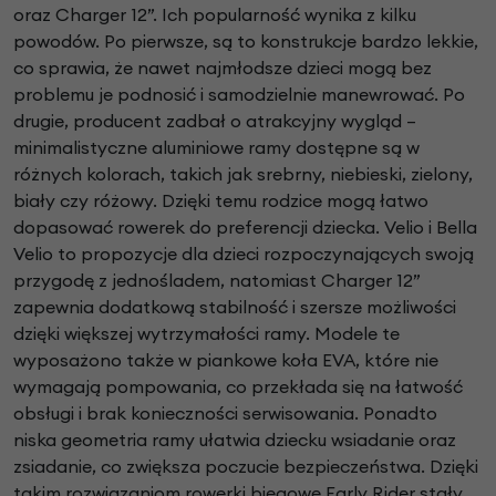
oraz Charger 12”. Ich popularność wynika z kilku
powodów. Po pierwsze, są to konstrukcje bardzo lekkie,
co sprawia, że nawet najmłodsze dzieci mogą bez
problemu je podnosić i samodzielnie manewrować. Po
drugie, producent zadbał o atrakcyjny wygląd –
minimalistyczne aluminiowe ramy dostępne są w
różnych kolorach, takich jak srebrny, niebieski, zielony,
biały czy różowy. Dzięki temu rodzice mogą łatwo
dopasować rowerek do preferencji dziecka. Velio i Bella
Velio to propozycje dla dzieci rozpoczynających swoją
przygodę z jednośladem, natomiast Charger 12”
zapewnia dodatkową stabilność i szersze możliwości
dzięki większej wytrzymałości ramy. Modele te
wyposażono także w piankowe koła EVA, które nie
wymagają pompowania, co przekłada się na łatwość
obsługi i brak konieczności serwisowania. Ponadto
niska geometria ramy ułatwia dziecku wsiadanie oraz
zsiadanie, co zwiększa poczucie bezpieczeństwa. Dzięki
takim rozwiązaniom rowerki biegowe Early Rider stały