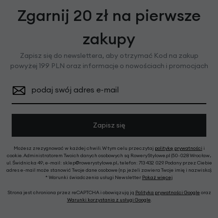
Zgarnij 20 zł na pierwsze
zakupy
Zapisz się do newslettera, aby otrzymać Kod na zakup
powyżej 199 PLN oraz informacje o nowościach i promocjach
podaj swój adres e-mail
Zapisz się
Możesz zrezygnować w każdej chwili. W tym celu przeczytaj
politykę prywatności
i
cookie. Administratorem Twoich danych osobowych są RoweryStylowe.pl (50-028 Wrocław,
ul. Świdnicka 49; e-mail: sklep@rowerystylowe.pl, telefon: 713 432 029. Podany przez Ciebie
adres e-mail może stanowić Twoje dane osobowe (np. jeżeli zawiera Twoje imię i nazwisko).
* Warunki świadczenia usługi Newsletter
Pokaż więcej
Strona jest chroniona przez reCAPTCHA i obowiązują ją
Polityka prywatności Google
oraz
Warunki korzystania z usługi Google
.