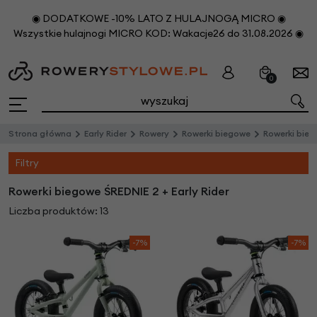
◉ DODATKOWE -10% LATO Z HULAJNOGĄ MICRO ◉
Wszystkie hulajnogi MICRO KOD: Wakacje26 do 31.08.2026 ◉
0
Strona główna
Early Rider
Rowery
Rowerki biegowe
Rowerki biegow
Filtry
Rowerki biegowe ŚREDNIE 2 + Early Rider
Liczba produktów: 13
-7%
-7%