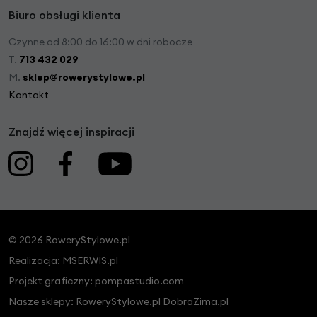
Biuro obsługi klienta
Czynne od 8:00 do 16:00 w dni robocze
T.
713 432 029
M.
sklep@rowerystylowe.pl
Kontakt
Znajdź więcej inspiracji
© 2026 RoweryStylowe.pl
Realizacja:
MSERWIS.pl
Projekt graficzny:
pompastudio.com
Nasze sklepy:
RoweryStylowe.pl
DobraZima.pl