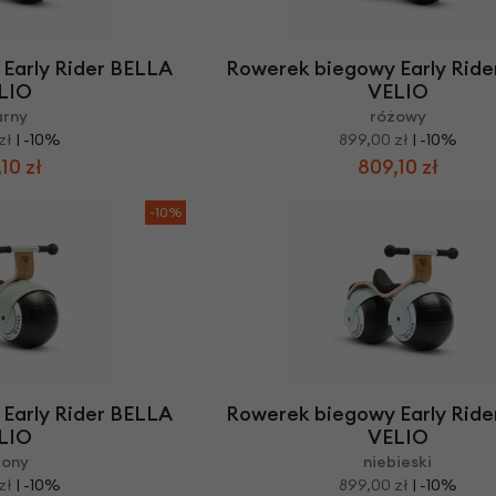
Z
apięcia rowero
Pompki rowerowe
werowe
er Pig
Peruzzo
Gazelle
Pozostałe
N
akrętki i obejm
i:SY
Przerzutki rowerowe
Early Rider BELLA
Rowerek biegowy Early Rid
es
Inny
LIO
VELIO
R
owery transportowe - akcesoria
arny
różowy
S
akwy i torby rowerowe
zł
| -10%
899,00 zł
| -10%
10 zł
809,10 zł
Siodełka rowerowe
rowe
Strida - części
-10%
Early Rider BELLA
Rowerek biegowy Early Rid
LIO
VELIO
lony
niebieski
zł
| -10%
899,00 zł
| -10%