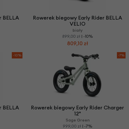
we
y
er BELLA
Rowerek biegowy Early Rider BELLA
VELIO
biały
899,00 zł
| -10%
809,10 zł
-10%
-7%
er BELLA
Rowerek biegowy Early Rider Charger
12"
Sage Green
999,00 zł
| -7%