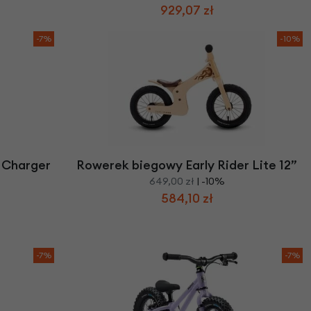
929,07 zł
-7%
-10%
 Charger
Rowerek biegowy Early Rider Lite 12”
649,00 zł
| -10%
584,10 zł
-7%
-7%