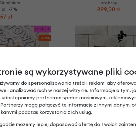
Aluminium
srebrny
899,00 zł
 zł
| -7%
57 zł
OUTLET
-40%
tronie są wykorzystywane pliki co
używamy do spersonalizowania treści i reklam, aby oferowa
Early Rider Bonsai
Early Rider Belter 12"
OUTLET
e i analizować ruch w naszej witrynie. Informacje o tym, j
Sage Green
y, udostępniamy partnerom społecznościowym, reklamowym
1 099,00 zł
| -5%
zł
| -40%
1 044,05 zł
40 zł
 Partnerzy mogą połączyć te informacje z innymi danymi 
skanymi podczas korzystania z ich usług.
-5%
 zgodzie możemy lepiej dopasować ofertę do Twoich zainter