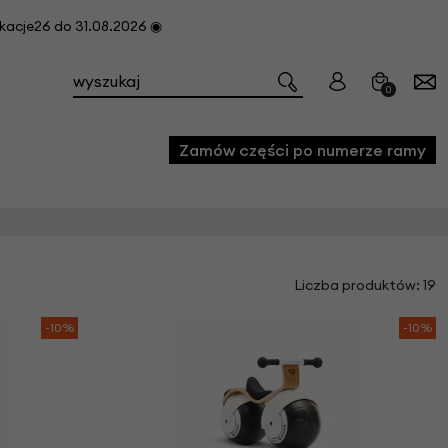
cje26 do 31.08.2026 ◉
0
Zamów części po numerze ramy
e
Liczba produktów: 19
we
owe
-10%
-10%
acji i konserwacji roweru
fon
e