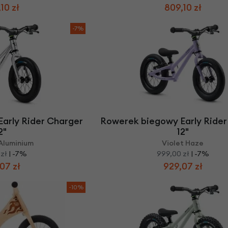
10 zł
809,10 zł
-7%
arly Rider Charger
Rowerek biegowy Early Rider
2"
12"
Aluminium
Violet Haze
zł
| -7%
999,00 zł
| -7%
07 zł
929,07 zł
-10%