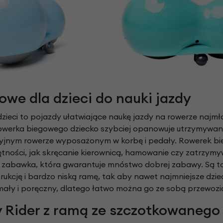
we dla dzieci do nauki jazdy
zieci to pojazdy ułatwiające naukę jazdy na rowerze najmło
rowerka biegowego dziecko szybciej opanowuje utrzymywani
cyjnym rowerze wyposażonym w korbę i pedały. Rowerek bi
ętności, jak skręcanie kierownicą, hamowanie czy zatrzymy
na zabawka, która gwarantuje mnóstwo dobrej zabawy. Są t
rukcję i bardzo niską ramę, tak aby nawet najmniejsze dzie
ały i poręczny, dlatego łatwo można go ze sobą przewozić i
y Rider z ramą ze szczotkowanego