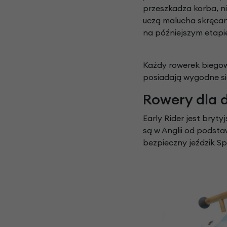
przeszkadza korba, n
uczą malucha skręcan
na późniejszym etapi
Każdy rowerek biegow
posiadają wygodne si
Rowery dla d
Early Rider jest bryt
są w Anglii od podsta
bezpieczny jeździk S