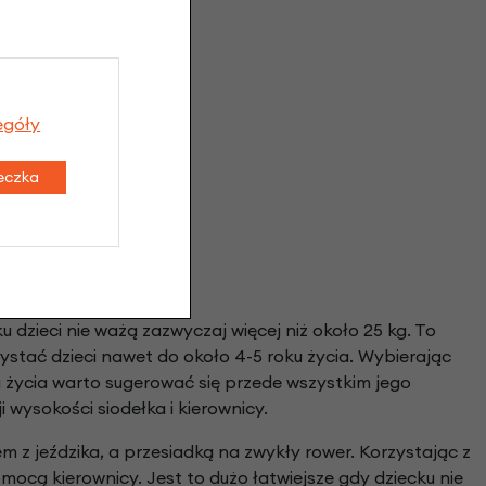
egóły
teczka
u dzieci nie ważą zazwyczaj więcej niż około 25 kg. To
ystać dzieci nawet do około 4-5 roku życia. Wybierając
u życia warto sugerować się przede wszystkim jego
wysokości siodełka i kierownicy.
m z jeździka, a przesiadką na zwykły rower. Korzystając z
mocą kierownicy. Jest to dużo łatwiejsze gdy dziecku nie