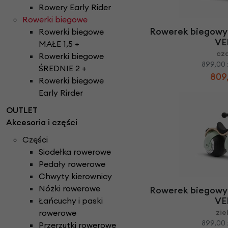
Części do rowerów elektrycznych
Ł
Rowery Early Rider
ańcuchy i paski ro
Rowery Składane
Check
Rowerki biegowe
D
zwonki rowerowe
N
aklejki rowerowe
Rowery Tandem
Rowerek biegowy 
Rowerki biegowe
F
oteliki rowerowe
Napęd paskowy Gat
Rowery Trójkołowe
VE
MAŁE 1,5 +
Narzędzia rowerowe
Rowerki biegowe
cz
H
amulce rowerowe
Rowerki biegowe
Nóżki rowerowe
899,00 
Rowery Cargo / transportowe
ŚREDNIE 2 +
K
asety i wolnobiegi
809,
Rowerki biegowe
O
bręcze i koła rowe
Kaski rowerowe
Early Rirder
OUTLET
Akcesoria i części
Części
Siodełka rowerowe
Pedały rowerowe
Chwyty kierownicy
Nóżki rowerowe
Rowerek biegowy 
VE
Łańcuchy i paski
rowerowe
zie
899,00 
Przerzutki rowerowe