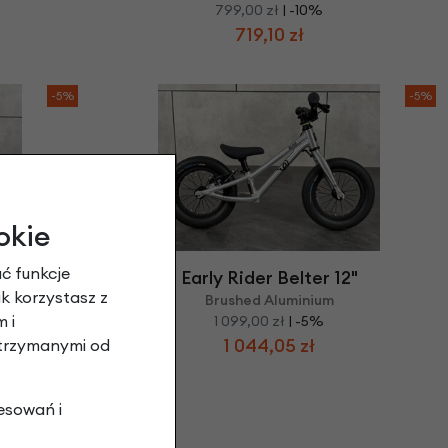
799,00 zł
| -10%
719,10 zł
-5%
-5%
okie
ć funkcje
Early Rider Belter 12"
ak korzystasz z
Brushed Aluminium
 i
1 099,00 zł
| -5%
1 044,05 zł
otrzymanymi od
esowań i