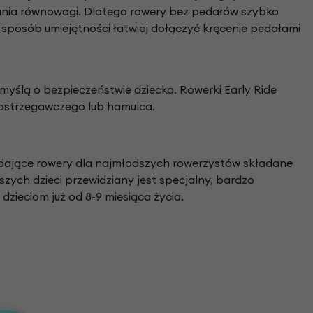
ania równowagi. Dlatego rowery bez pedałów szybko
sposób umiejętności łatwiej dołączyć kręcenie pedałami
yślą o bezpieczeństwie dziecka. Rowerki Early Ride
ostrzegawczego lub hamulca.
glądające rowery dla najmłodszych rowerzystów składane
szych dzieci przewidziany jest specjalny, bardzo
zieciom już od 8-9 miesiąca życia.