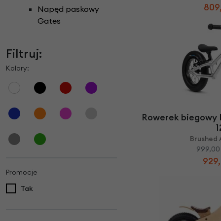
809,
Napęd paskowy
Gates
Filtruj:
Kolory:
Rowerek biegowy E
1
Brushed 
999,00 
929,
Promocje
Tak