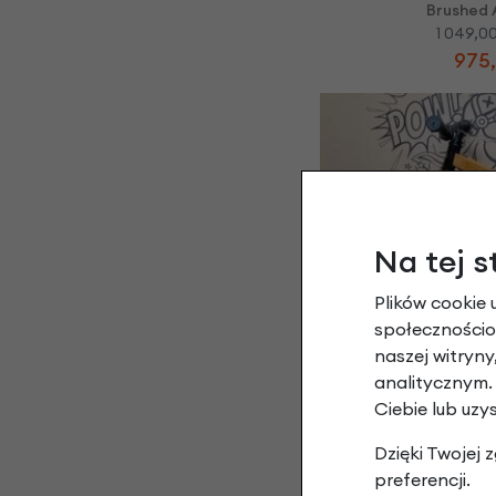
Brushed 
1 049,00
975,
Na tej s
Plików cookie 
Rowerek biegowy 
12" 
społecznościow
naszej witryn
799,00 
479,
analitycznym.
Ciebie lub uzy
Dzięki Twojej
preferencji.