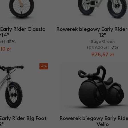
arly Rider Classic
Rowerek biegowy Early Rider
/14”
12"
Sage Green
zł
| -10%
1 049,00 zł
| -7%
10 zł
975,57 zł
-7%
arly Rider Big Foot
Rowerek biegowy Early Ride
2"
Velio