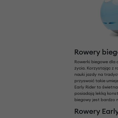
Rowery biego
Rowerki biegowe dla d
życia. Korzystając z 
nauki jazdy na trady
przyswoić takie umiej
Early Rider to świet
posiadają lekką konst
biegowy jest bardzo m
Rowery Earl