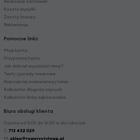
Realizacje zamówień
Koszty wysyłki
Zwroty towaru
Reklamacje
Pomocne linki:
Moje konto
Przypomnij hasło
Jak dobrać wysokość ramy?
Testy i porady rowerowe
Najczęściej zadawane pytania
Kalkulator długości szprych
Kalkulator ilości zębów paska
Biuro obsługi klienta
Czynne od 8:00 do 16:00 w dni robocze
T.
713 432 029
M.
sklep@rowerystylowe.pl