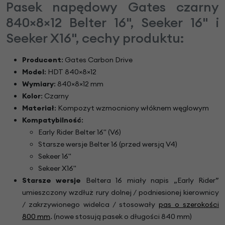
Pasek napędowy Gates czarny
840×8×12 Belter 16", Seeker 16" i
Seeker X16", cechy produktu:
Producent
: Gates Carbon Drive
Model
: HDT 840×8×12
Wymiary
: 840×8×12 mm
Kolor
: Czarny
Materiał
: Kompozyt wzmocniony włóknem węglowym
Kompatybilność
:
Early Rider Belter 16" (V6)
Starsze wersje Belter 16 (przed wersją V4)
Sekeer 16"
Sekeer X16"
Starsze wersje
Beltera 16 miały napis „Early Rider”
umieszczony wzdłuż rury dolnej / podniesionej kierownicy
/ zakrzywionego widelca / stosowały
pas o szerokości
800 mm
. (nowe stosują pasek o długości 840 mm)