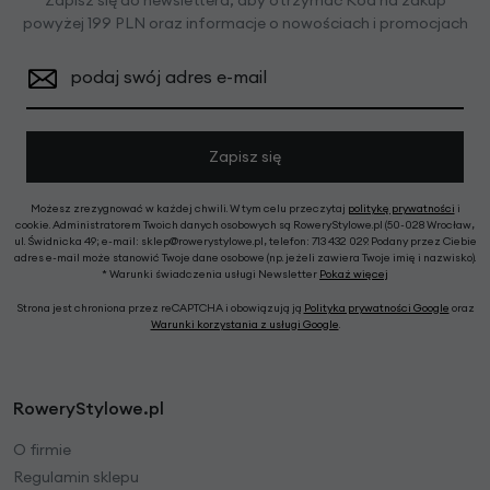
Zapisz się do newslettera, aby otrzymać Kod na zakup
powyżej 199 PLN oraz informacje o nowościach i promocjach
podaj swój adres e-mail
Zapisz się
Możesz zrezygnować w każdej chwili. W tym celu przeczytaj
politykę prywatności
i
cookie. Administratorem Twoich danych osobowych są RoweryStylowe.pl (50-028 Wrocław,
ul. Świdnicka 49; e-mail: sklep@rowerystylowe.pl, telefon: 713 432 029. Podany przez Ciebie
adres e-mail może stanowić Twoje dane osobowe (np. jeżeli zawiera Twoje imię i nazwisko).
* Warunki świadczenia usługi Newsletter
Pokaż więcej
Strona jest chroniona przez reCAPTCHA i obowiązują ją
Polityka prywatności Google
oraz
Warunki korzystania z usługi Google
.
RoweryStylowe.pl
O firmie
Regulamin sklepu