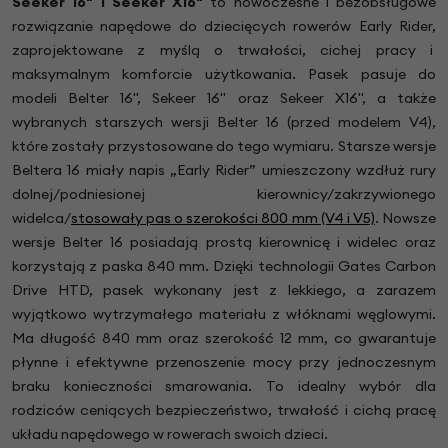
Seeker 16" i Seeker X16"
to nowoczesne i bezobsługowe
rozwiązanie napędowe do dziecięcych rowerów Early Rider,
zaprojektowane z myślą o trwałości, cichej pracy i
maksymalnym komforcie użytkowania. Pasek pasuje do
modeli Belter 16", Sekeer 16" oraz Sekeer X16", a także
wybranych starszych wersji Belter 16 (przed modelem V4),
które zostały przystosowane do tego wymiaru. Starsze wersje
Beltera 16 miały napis „Early Rider” umieszczony wzdłuż rury
dolnej/podniesionej kierownicy/zakrzywionego
widelca/
stosowały pas o szerokości 800 mm (V4 i V5)
. Nowsze
wersje Belter 16 posiadają prostą kierownicę i widelec oraz
korzystają z paska 840 mm. Dzięki technologii Gates Carbon
Drive HTD, pasek wykonany jest z lekkiego, a zarazem
wyjątkowo wytrzymałego materiału z włóknami węglowymi.
Ma długość 840 mm oraz szerokość 12 mm, co gwarantuje
płynne i efektywne przenoszenie mocy przy jednoczesnym
braku konieczności smarowania. To idealny wybór dla
rodziców ceniących bezpieczeństwo, trwałość i cichą pracę
układu napędowego w rowerach swoich dzieci.