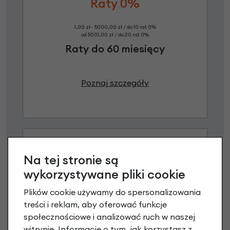
Raty 0%
1,00 zł - 5000,00 zł / do 10 rat 0%
od 5001,00 zł / do 20 rat 0%
Raty do 60 miesięcy
Poznaj szczegóły
Na tej stronie są
wykorzystywane pliki cookie
Plików cookie używamy do spersonalizowania
treści i reklam, aby oferować funkcje
Raty 0%
społecznościowe i analizować ruch w naszej
witrynie. Informacje o tym, jak korzystasz z