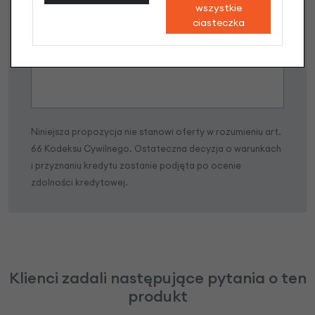
wszystkie
Raty do 60 miesięcy
ciasteczka
Poznaj szczegóły
Niniejsza propozycja nie stanowi oferty w rozumieniu art.
66 Kodeksu Cywilnego. Ostateczna decyzja o warunkach
i przyznaniu kredytu zostanie podjęta po ocenie
zdolności kredytowej.
Klienci zadali następujące pytania o ten
produkt