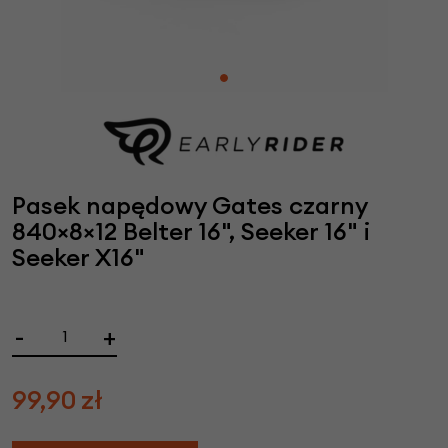
Pasek napędowy Gates czarny
840×8×12 Belter 16", Seeker 16" i
Seeker X16"
-
+
99,90
zł