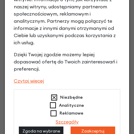
3 miesiące nie płacisz
naszej witryny, udostępniamy partnerom
społecznościowym, reklamowym i
Raty do 60 miesięcy
analitycznym. Partnerzy mogą połączyć te
informacje z innymi danymi otrzymanymi od
Ciebie lub uzyskanymi podczas korzystania z
Poznaj szczegóły
ich usług.
Dzięki Twojej zgodzie możemy lepiej
dopasować ofertę do Twoich zainteresowań i
preferencji.
Czytaj więcej
Niezbędne
Analityczne
Raty 0%
Reklamowe
Szczegóły
3 miesiące nie płacisz
Zgoda na wybrane
Zaakceptuj