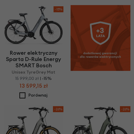
-15%
Rower elektryczny
Sparta D-Rule Energy
SMART Bosch
Unisex TyreGrey Mat
15 999,00 zł
| -15%
13 599,15 zł
Porównaj
-26%
-26%