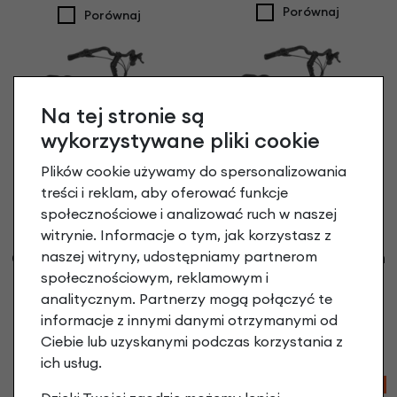
Porównaj
Porównaj
Na tej stronie są
wykorzystywane pliki cookie
Plików cookie używamy do spersonalizowania
treści i reklam, aby oferować funkcje
społecznościowe i analizować ruch w naszej
witrynie. Informacje o tym, jak korzystasz z
Rower elektryczny
Rower elektryczny
naszej witryny, udostępniamy partnerom
Gazelle Paris C7 Bosch
Gazelle Paris C7 Bosch
Smart
Smart
społecznościowym, reklamowym i
Graphite Blue Mat
Light Olive Mat
analitycznym. Partnerzy mogą połączyć te
11 099,00 zł
11 099,00 zł
informacje z innymi danymi otrzymanymi od
Ciebie lub uzyskanymi podczas korzystania z
Porównaj
Porównaj
ich usług.
-10%