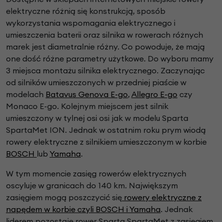
elektryczne różnią się konstrukcją, sposób
wykorzystania wspomagania elektrycznego i
umieszczenia baterii oraz silnika w rowerach różnych
marek jest diametralnie różny. Co powoduje, że mają
one dość różne parametry użytkowe. Do wyboru mamy
3 miejsca montażu silnika elektrycznego. Zaczynając
od silników umieszczonych w przedniej piaście w
modelach
Batavus Genova E-go
,
Allegro E-go
czy
Monaco E-go. Kolejnym miejscem jest silnik
umieszczony w tylnej osi osi jak w modelu Sparta
SpartaMet ION. Jednak w ostatnim roku prym wiodą
rowery elektryczne z silnikiem umieszczonym w korbie
BOSCH
lub
Yamaha
.
W tym momencie zasięg rowerów elektrycznych
oscyluje w granicach do 140 km. Największym
zasięgiem mogą poszczycić się
rowery elektryczne z
napędem w korbie czyli BOSCH i Yamaha
. Jednak
liderem pozostaje rower Sparta SpartaMet z zasięgiem