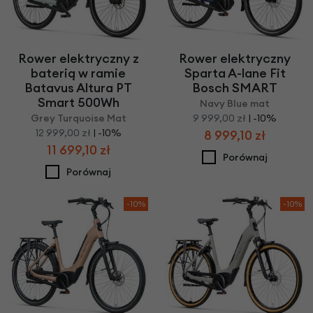
Rower elektryczny z
Rower elektryczny
baterią w ramie
Sparta A-lane Fit
Batavus Altura PT
Bosch SMART
Smart 500Wh
Navy Blue mat
Grey Turquoise Mat
9 999,00 zł
| -10%
12 999,00 zł
| -10%
8 999,10 zł
11 699,10 zł
Porównaj
Porównaj
-10%
-10%