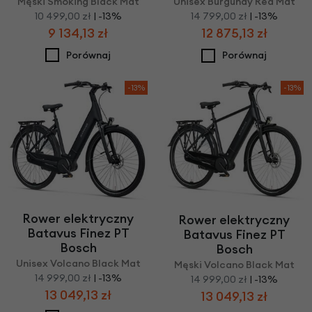
Męski Smoking Black Mat
Unisex Burgundy Red Mat
10 499,00 zł
| -13%
14 799,00 zł
| -13%
9 134,13 zł
12 875,13 zł
Porównaj
Porównaj
-13%
-13%
Rower elektryczny
Rower elektryczny
Batavus Finez PT
Batavus Finez PT
Bosch
Bosch
Unisex Volcano Black Mat
Męski Volcano Black Mat
14 999,00 zł
| -13%
14 999,00 zł
| -13%
13 049,13 zł
13 049,13 zł