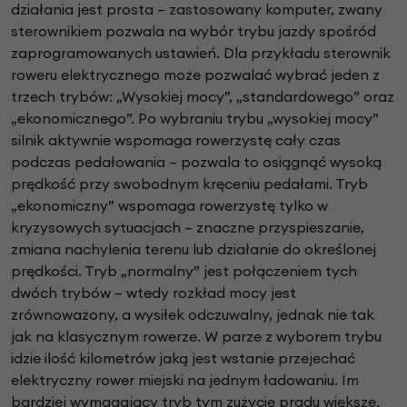
działania jest prosta – zastosowany komputer, zwany
sterownikiem pozwala na wybór trybu jazdy spośród
zaprogramowanych ustawień. Dla przykładu sterownik
roweru elektrycznego może pozwalać wybrać jeden z
trzech trybów: „Wysokiej mocy”, „standardowego” oraz
„ekonomicznego”. Po wybraniu trybu „wysokiej mocy”
silnik aktywnie wspomaga rowerzystę cały czas
podczas pedałowania – pozwala to osiągnąć wysoką
prędkość przy swobodnym kręceniu pedałami. Tryb
„ekonomiczny” wspomaga rowerzystę tylko w
kryzysowych sytuacjach – znaczne przyspieszanie,
zmiana nachylenia terenu lub działanie do określonej
prędkości. Tryb „normalny” jest połączeniem tych
dwóch trybów – wtedy rozkład mocy jest
zrównoważony, a wysiłek odczuwalny, jednak nie tak
jak na klasycznym rowerze. W parze z wyborem trybu
idzie ilość kilometrów jaką jest wstanie przejechać
elektryczny rower miejski na jednym ładowaniu. Im
bardziej wymagający tryb tym zużycie prądu większe.