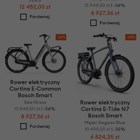
Szary
13 949,00 zł
| -36%
12 482,00 zł
8 927,36 zł
Porównaj
Porównaj
-36%
-35%
Rower elektryczny
Cortina E-Common
Bosch Smart
Rower elektryczny
Sea Grass
Cortina E-Tide N7
13 949,00 zł
| -36%
Bosch Smart
8 927,36 zł
Męski Aegean Blue
Porównaj
10 499,00 zł
| -35%
6 824,35 zł