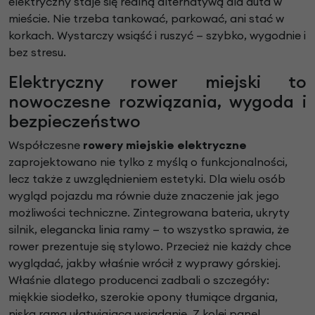
elektryczny staje się realną alternatywą dla auta w
mieście. Nie trzeba tankować, parkować, ani stać w
korkach. Wystarczy wsiąść i ruszyć — szybko, wygodnie i
bez stresu.
Elektryczny rower miejski to
nowoczesne rozwiązania, wygoda i
bezpieczeństwo
Współczesne
rowery miejskie elektryczne
zaprojektowano nie tylko z myślą o funkcjonalności,
lecz także z uwzględnieniem estetyki. Dla wielu osób
wygląd pojazdu ma równie duże znaczenie jak jego
możliwości techniczne. Zintegrowana bateria, ukryty
silnik, elegancka linia ramy — to wszystko sprawia, że
rower prezentuje się stylowo. Przecież nie każdy chce
wyglądać, jakby właśnie wrócił z wyprawy górskiej.
Właśnie dlatego producenci zadbali o szczegóły:
miękkie siodełko, szerokie opony tłumiące drgania,
niska rama ułatwiająca wsiadanie. Z kolei panel