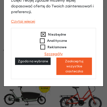
Dzięki Twojej zgodzie możemy lepiej
dopasować ofertę do Twoich zainteresowań i
preferencji.
Czytaj więcej
Rower Cargo
elektryczny Urban
Arrow FamilyNext
Niezbędne
Essential + RainCover
Analityczne
Czarny
Rower elektryczny
Reklamowe
23 999,00 zł
| -10%
Gazelle Paris C7 Bosch
Szczegóły
21 599,10 zł
Smart
Męski Graphite Blue Mat
Zgoda na wybrane
Zaakceptuj
Porównaj
11 099,00 zł
wszystkie
ciasteczka
Porównaj
-10%