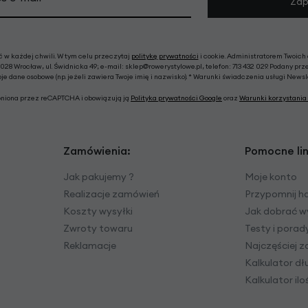
Zap
w każdej chwili. W tym celu przeczytaj
politykę prywatności
i cookie. Administratorem Twoich
028 Wrocław, ul. Świdnicka 49; e-mail: sklep@rowerystylowe.pl, telefon: 713 432 029. Podany prz
e dane osobowe (np. jeżeli zawiera Twoje imię i nazwisko). * Warunki świadczenia usługi News
roniona przez reCAPTCHA i obowiązują ją
Polityka prywatności Google
oraz
Warunki korzystania 
Zamówienia:
Pomocne lin
Jak pakujemy ?
Moje konto
Realizacje zamówień
Przypomnij h
Koszty wysyłki
Jak dobrać w
Zwroty towaru
Testy i pora
Reklamacje
Najczęściej 
Kalkulator dł
Kalkulator il