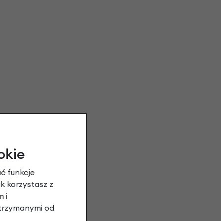
okie
ć funkcje
ak korzystasz z
 i
otrzymanymi od