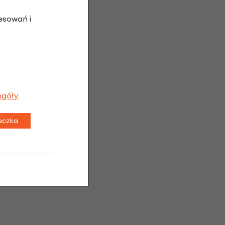
esowań i
egóły
teczka