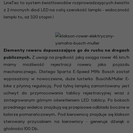
LineTec to system światłowodów rozprowadzających światło
z 2 mocnych diod LED na całą szerokość lampki - widoczność
lampki to, aż 320 stopni !
Elementy roweru dopuszczające go do ruchu na drogach
publicznych.
Z uwagi na prędkość jaką osiąga rower 45 km/h
mamy możliwość rejestracji roweru jako pojazdu
mechanicznego. Dlatego Sparta E-Speed M9b Bosch został
wyposażony w nowoczesne, duże lusterko Busch&Muller E-
bike z płynną regulacją. Pod tylną lampką zamontowany jest
uchwyt do przymocowania tablicy rejestracyjnej wraz z
zintegrowanym górnym oświetleniem LED tablicy. Po bokach
przedniego widelca znajdują się przepisowe odblaski boczne w
kolorze pomarańczowym. Pod kierownicą znajduje się klakson
sterowany przyciskiem na kierownicy - generuje dźwięk o
głośności 100 Db.