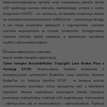
Najnowocześniejsza optyka oraz najwyższej jakości dioda
LED spełniają surowe warunku niemieckiego prawa o ruchu
drogowym StVZO - co oznacza, że lampka rowerowa działa
na zasadzie samochodowych reflektorów - oświetlając drogę,
a nie rażąc pojazdów jadących z naprzeciwka. Lampka
została wyposażona w czujnik zmierzchu. Zintegrowany
radiator chłodzi układ zasilania, a aluminiowa obudowa
szybko odprowadza ciepło.
Tylna lampka Busch&Muller TopLight Line Brake Plus z
funkcją STOP.
Nowoczesna lampka rowerowa z
innowacyjnymi systemami BrakeTec oraz LineTec. System
BrakeTec to funkcja światła STOP - w lampce został
zamontowany procesor, który sprzężony jest z klamkami
hamulca. Nawet najsłabsze naciśnięcie klamki hamulca
powoduje maksymalny rozbłysk LED sygnalizując hamowania
- identycznie jak w motocyklach i samochodach. Funkcja