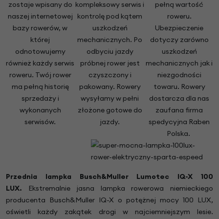
zostaje wpisany do
kompleksowy serwis i
pełną wartość
naszej internetowej
kontrolę pod kątem
roweru.
bazy rowerów, w
uszkodzeń
Ubezpieczenie
której
mechanicznych. Po
dotyczy zarówno
odnotowujemy
odbyciu jazdy
uszkodzeń
również każdy serwis
próbnej rower jest
mechanicznych jak i
roweru. Twój rower
czyszczony i
niezgodności
ma pełną historię
pakowany. Rowery
towaru. Rowery
sprzedaży i
wysyłamy w pełni
dostarcza dla nas
wykonanych
złożone gotowe do
zaufana firma
serwisów.
jazdy.
spedycyjna Raben
Polska.
Przednia lampka Busch&Muller Lumotec IQ-X 100
LUX.
Ekstremalnie jasna lampka rowerowa niemieckiego
producenta Busch&Muller IQ-X o potężnej mocy 100 LUX,
oświetli każdy zakątek drogi w najciemniejszym lesie.