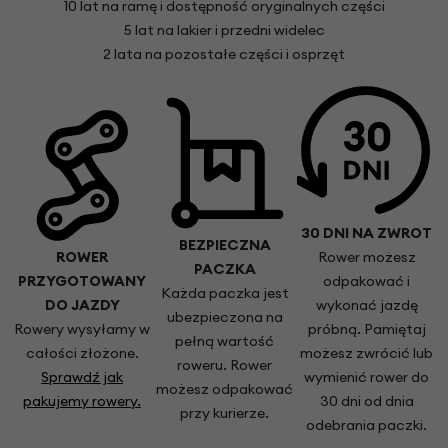
10 lat na ramę i dostępność oryginalnych części
5 lat na lakier i przedni widelec
2 lata na pozostałe części i osprzęt
30 DNI NA ZWROT
BEZPIECZNA
ROWER
Rower możesz
PACZKA
PRZYGOTOWANY
odpakować i
Każda paczka jest
DO JAZDY
wykonać jazdę
ubezpieczona na
Rowery wysyłamy w
próbną. Pamiętaj
pełną wartość
całości złożone.
możesz zwrócić lub
roweru. Rower
Sprawdź jak
wymienić rower do
możesz odpakować
pakujemy rowery.
30 dni od dnia
przy kurierze.
odebrania paczki.