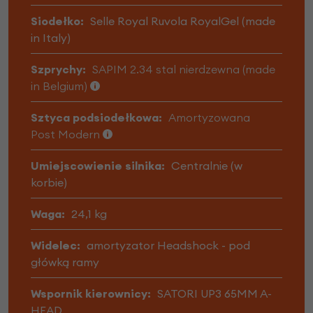
Siodełko:
Selle Royal Ruvola RoyalGel (made
in Italy)
Szprychy:
SAPIM 2.34 stal nierdzewna (made
in Belgium)
Sztyca podsiodełkowa:
Amortyzowana
Post Modern
Umiejscowienie silnika:
Centralnie (w
korbie)
Waga:
24,1 kg
Widelec:
amortyzator Headshock - pod
główką ramy
Wspornik kierownicy:
SATORI UP3 65MM A-
HEAD