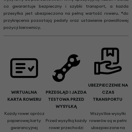
co gwarantuje bezpieczny i szybki transport, a każda
przesyłka jest ubezpieczona na pełną wartość roweru.
*
do
przykręcenia pozostają pedały oraz ustawienie prawidłowej
pozycji kierownicy.
UBEZPIECZENIE NA
WIRTUALNA
PRZEGLĄD I JAZDA
CZAS
KARTA ROWERU
TESTOWA PRZED
TRANSPORTU
WYSYŁKĄ
Każdy rower oprócz
Wszystkie wysyłki
papierowej karty
Przed wysyłką każdy
rowerów są w pełni
gwarancyjnej
rower przechodzi
ubezpieczone na