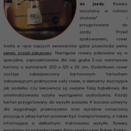
do jazdy
.
Rowery
wysyłamy w całości
złożone* i
przygotowane do
jazdy. Przed
spakowaniem, rower
trafia w ręce naszych serwisantów gdzie przechodzi pełny
serwis przed-zakupowy
. Następnie rowery pakowane są w
specjalne, zaprojektowane dla nas grube 5-cio warstwowe
kartony o wymiarach 200 x 120 x 20 cm. Dodatkowo rower
zostaje zabezpieczony kartonowym fartuchem
zakrywającym praktyczne cały rower, a elementy wystające
jak siodełko czy kierownica są owijane folią bąbelkową dla
zminimalizowania ryzyka wystąpienia uszkodzenia. Każdy
karton przygotowany do wysyłki posiada 4 boczne uchwyty
dla wygodnego przenoszenia oraz wyraźnie oznaczoną
pozycję w jakiej karton powinien być transportowany, a także
informujące o delikatnym traktowaniu wysyłki. Rowery
wysyłamy za pośrednictwem firmy spedycyjnej Raben Polska,