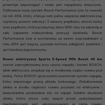
przestaje wspomagać i rower jest napędzany klasycznie.
Całkowicie nowy system Bosch Performance Line to nowość
na rok 2016, który oferuje nam pełne wsparcie elektroniczne,
najniższy poziom wibracji i 3 sensory prędkości, obrotu korby
oraz prędkości, które przesyłają dane 1000 razy na sekundę w
celu zapewnia maksymalnej precyzji działania. Bosch
Performance Line w porównaniu ze swoim poprzednikiem z
roku 2014 jest lżejszy, posiada krótszą odległość pedałów i
jest bardziej ergonomiczny.
Rower elektryczny Sparta E-Speed M9b Bosch 45 km
został zaprojektowany przy użyciu napędu i baterii BOSCH,
silnik elektryczny znajduje się w środkowej części roweru pod
korbą. Firma BOSCH opracowała nowatorski system napędu,
który wspomaga pracę układu korbowego. Zlokalizowanie
silnika w środku ciężkości roweru pozwala na efektywne i
bezpośrednie przełożenie siły na napęd. Solidna obudowa
silnika, która chroni cały zespół przed uszkodzeniami
mechanicznymi jest wkomponowana w ramę roweru