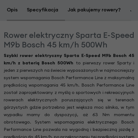
Opis
Specyfikacja
Jak pakujemy rowery?
Jak
Rower elektryczny Sparta E-Speed
M9b Bosch 45 km/h 500Wh
Szybki rower elektryczny Sparta E-Speed M9b Bosch 45
km/h
z baterią Bosch 500Wh
to pierwszy rower Sparty i
jeden z pierwszych na świecie wyposażonych w najmocniejszy
system wspomagania Bosch Performance Line z maksymalną
prędkością wspomagania 45 km/h. Bosch Performance Line
został zaprojektowany z myślą o sportowych i rekreacyjnych
rowerach elektrycznych poruszających się w terenach
górzystych gdzie potrzebna jest większa moc silnika, w tym
wypadku mamy do dyspozycji, aż 63 Nm momentu
obrotowego. System wspomagania elektrycznego Bosch
Performance Line pozwala na wygodną i bezpieczną jazdę z
prędkością do 45 km/h, po przekroczeniu tej prędkości system