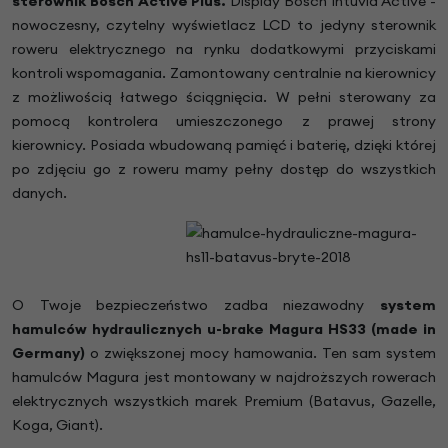
sterownik Bosch Active Plus.
Display Bosch Intuvia Active -
nowoczesny, czytelny wyświetlacz LCD to jedyny sterownik
roweru elektrycznego na rynku dodatkowymi przyciskami
kontroli wspomagania. Zamontowany centralnie na kierownicy
z możliwością łatwego ściągnięcia. W pełni sterowany za
pomocą kontrolera umieszczonego z prawej strony
kierownicy. Posiada wbudowaną pamięć i baterię, dzięki której
po zdjęciu go z roweru mamy pełny dostęp do wszystkich
danych.
O Twoje bezpieczeństwo zadba niezawodny
system
hamulców hydraulicznych u-brake Magura HS33 (made in
Germany)
o zwiększonej mocy hamowania. Ten sam system
hamulców Magura jest montowany w najdroższych rowerach
elektrycznych wszystkich marek Premium (Batavus, Gazelle,
Koga, Giant).