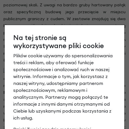
poziomowej skali. Z uwagi na bardzo gruby hartowany pałąk
oraz specyficzną budowę jego przecięcie w miejscu
publicznym graniczy z cudem. W zestawie znajdują się dwa
klucze z możliwością dorobienia jedynie poprzez stronę
producenta podając kod zabezpieczający, co zmniejsza do
Na tej stronie są
minimum ryzyko dorobienia klucza przez osoby trzecie. AXA
wykorzystywane pliki cookie
Defender posiada specjalny otwór AXA Plug-in pozwalający
na zintegrowanie dodatkowego zabezpieczenia z postaci
Plików cookie używamy do spersonalizowania
łańcucha lub linki (
sprawdź dostępne linki i łańcuchy
)
treści i reklam, aby oferować funkcje
społecznościowe i analizować ruch w naszej
witrynie. Informacje o tym, jak korzystasz z
naszej witryny, udostępniamy partnerom
Opony Schwalbe
społecznościowym, reklamowym i
Energizer Plus 50 km/h.
To opona rowerowa specjalnie
analitycznym. Partnerzy mogą połączyć te
skonstruowana do rowerów elektrycznych. Wysokojakościowa
informacje z innymi danymi otrzymanymi od
mieszanka gumy posiada niskie opory toczenia i przede
Ciebie lub uzyskanymi podczas korzystania z
wszystkim bardzo dobrą przyczepność. To daje pełne
ich usług.
bezpieczeństwo również przy wysokich prędkościach w
zakrętach. Opony Schwalbe Energizer posiadają certyfikat