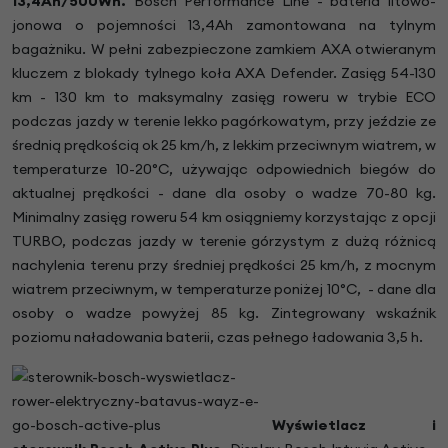
13,4Ah/500Wh.
Bosch Performance Line - bateria litowo-
jonowa o pojemności 13,4Ah zamontowana na tylnym
bagażniku. W pełni zabezpieczone zamkiem AXA otwieranym
kluczem z blokady tylnego koła AXA Defender. Zasięg 54-130
km - 130 km to maksymalny zasięg roweru w trybie ECO
podczas jazdy w terenie lekko pagórkowatym, przy jeździe ze
średnią prędkością ok 25 km/h, z lekkim przeciwnym wiatrem, w
temperaturze 10-20°C, używając odpowiednich biegów do
aktualnej prędkości - dane dla osoby o wadze 70-80 kg.
Minimalny zasięg roweru 54 km osiągniemy korzystając z opcji
TURBO, podczas jazdy w terenie górzystym z dużą różnicą
nachylenia terenu przy średniej prędkości 25 km/h, z mocnym
wiatrem przeciwnym, w temperaturze poniżej 10°C, - dane dla
osoby o wadze powyżej 85 kg. Zintegrowany wskaźnik
poziomu naładowania baterii, czas pełnego ładowania 3,5 h.
Wyświetlacz i