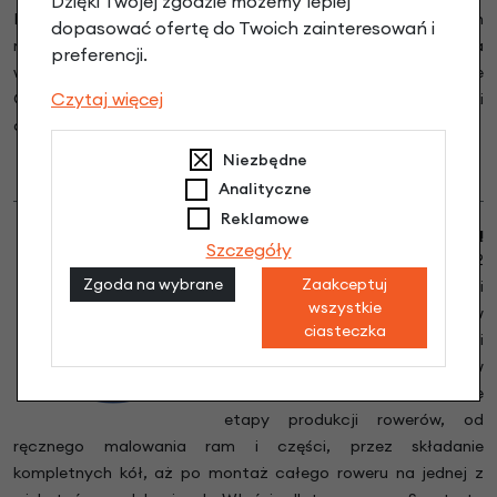
Dzięki Twojej zgodzie możemy lepiej
ECE-R75 i są dopuszczone do użytku również w najszybszych
dopasować ofertę do Twoich zainteresowań i
rowerach elektrycznych do 50 km/h. Opona została
preferencji.
wyposażona we wkładkę antyprzebiciową Schwalbe
Czytaj więcej
GreenGuard 3mm specjalnego kauczuku oraz paski
odblaskowe dla zwiększenia widoczności bocznej po zmroku.
Niezbędne
Analityczne
Reklamowe
Rowery Sparta produkowane są
Szczegóły
w Holandii od 1917.
Już od 102
Zgoda na wybrane
Zaakceptuj
lat rowery Sparta w całości
wszystkie
projektowane i produkowane są w
ciasteczka
Holandii
.
Fabryka rowerów mieści
się w miejscowości Heerenveen, w
której odbywają się wszystkie
etapy produkcji rowerów, od
ręcznego malowania ram i części, przez składanie
kompletnych kół, aż po montaż całego roweru na jednej z