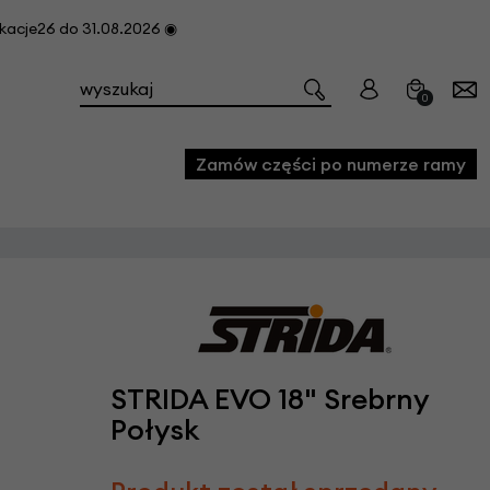
cje26 do 31.08.2026 ◉
0
Zamów części po numerze ramy
e
we
owe
acji i konserwacji roweru
STRIDA EVO 18" Srebrny
fon
Połysk
e