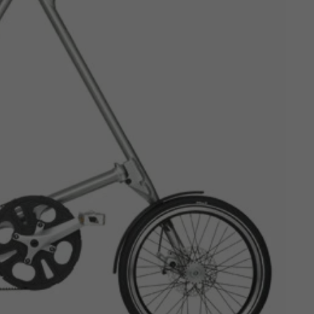
Z
apięcia rowero
Pompki rowerowe
werowe
er Pig
Peruzzo
Gazelle
Pozostałe
N
akrętki i obejm
i:SY
Przerzutki rowerowe
es
Inny
R
owery transportowe - akcesoria
S
akwy i torby rowerowe
Siodełka rowerowe
rowe
Strida - części