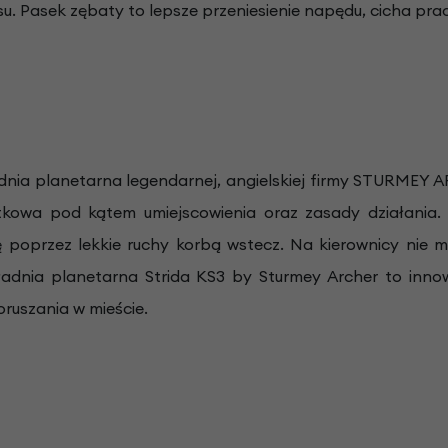
su. Pasek zębaty to lepsze przeniesienie napędu, cicha pr
dnia planetarna legendarnej, angielskiej firmy STURMEY
ątkowa pod kątem umiejscowienia oraz zasady działania. 
poprzez lekkie ruchy korbą wstecz. Na kierownicy nie m
adnia planetarna Strida KS3 by Sturmey Archer to innowa
oruszania w mieście.