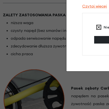
Czytaj więcej
ZALETY ZASTOSOWANIA PASKA ZĘBATEGO ZAMIAST
niższa waga
Ni
czysty napęd (bez smarów i innych środków chemicz
odpada serwisowanie napędu (smarowanie, naciągani
zdecydowanie dłuższa żywotność do 25.000 km (łań
cicha praca
Pasek zębaty Ca
napędem na pasek 
żywotność paska zę