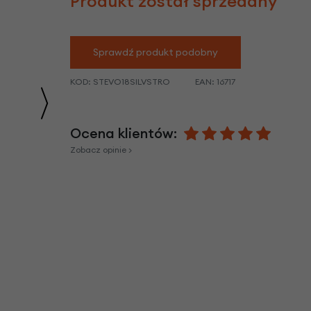
Produkt został sprzedany
we
y
Sprawdź produkt podobny
KOD:
STEVO18SILVSTRO
EAN:
16717
Ocena klientów:
Zobacz opinie >