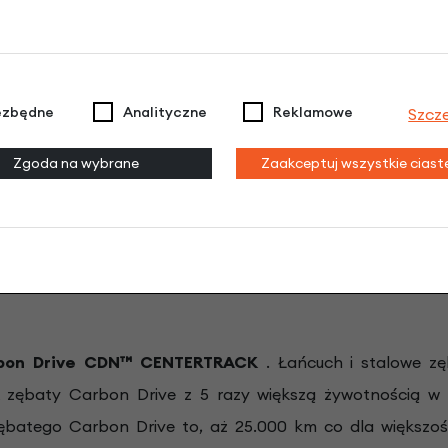
 STANDARDOWEGO ŁAŃCUCHA:
ezbędne
Analityczne
Reklamowe
Szcz
nych)
e, czyszczeni)
Zgoda na wybrane
Zaakceptuj wszystkie cias
cuch max do 5.000 km)
rbon Drive CDN™
CENTERTRACK
. Łańcuch i stalowe z
zębaty Carbon Drive z 5 razy większą żywotnością w
batego Carbon Drive to, aż 25.000 km co dla większo