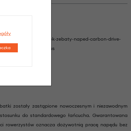
egóły
teczka
ębatki zostały zastąpione nowoczesnym i niezawodnym
 stosunku do standardowego łańcucha. Gwarantowana
ści rowerzystów oznacza dożywotnią pracę napędu bez