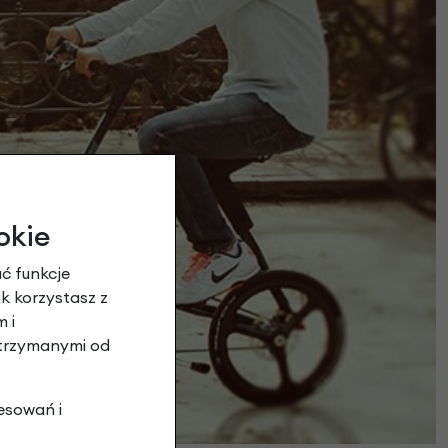
okie
ć funkcje
ak korzystasz z
 i
otrzymanymi od
esowań i