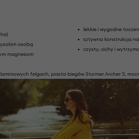
lekkie i wygodne toczen
cha)
sztywna konstrukcja na
wysokim osobą
czysty, cichy i wytrzym
cnym magnesom
uminiowych felgach, piasta biegów Sturmer Archer 3, mocni