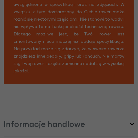
uwzględnione w specyfikacji oraz na zdjęciach. W
związku z tym dostarczony do Ciebie rower może
różnić się niektórymi częściami. Nie stanowi to wady i
nie wpływa to na funkcjonalność techniczną roweru.
Dlatego możliwe jest, że Twój rower jest
zmontowany nieco inaczej niż podaje specyfikacja.
Na przykład może się zdarzyć, że w swoim rowerze
znajdziesz inne pedały, gripy lub łańcuch. Nie martw
się, Twój rower i części zamienne nadal są w wysokiej
jakości.
Informacje handlowe