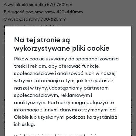
A wysokość siodełka 570-750mm
B długość pozioma ramy 420-440mm
C wysokość ramy 700-820mm
D wysokość suportu 270mm
E baza kół 1088mm
Na tej stronie są
G wyprzedzenie 54mm
wykorzystywane pliki cookie
Plików cookie używamy do spersonalizowania
treści i reklam, aby oferować funkcje
społecznościowe i analizować ruch w naszej
witrynie. Informacje o tym, jak korzystasz z
naszej witryny, udostępniamy partnerom
społecznościowym, reklamowym i
Ahooga
to belgijska marka specjalizująca się w
analitycznym. Partnerzy mogą połączyć te
innowacyjnych, kompaktowych rowerach miejskich – w
informacje z innymi danymi otrzymanymi od
szczególności składanych – które nie wymagają kompromisów
Ciebie lub uzyskanymi podczas korzystania z
w kwestii komfortu jazdy ani designu. Marka powstała w 2015
ich usług.
roku w Brukseli, gdzie do dziś realizowana jest część montażu.
Jej misją jest uczynienie miast szczęśliwszymi, poprzez