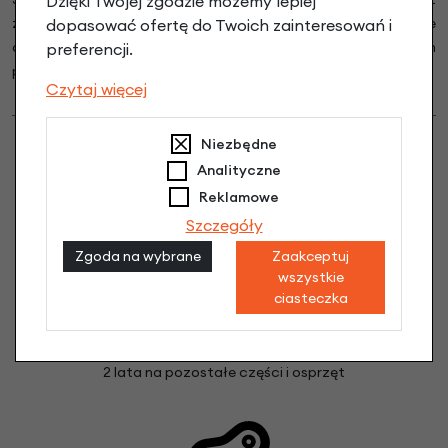
Dzięki Twojej zgodzie możemy lepiej
zachęcanie coraz większej liczby osób do jazdy na rowerze
dopasować ofertę do Twoich zainteresowań i
dzięki nowoczesnym i praktycznym rozwiązaniom
preferencji.
projektowym.
Czytaj więcej
Niezbędne
Analityczne
Reklamowe
Szczegóły
Zgoda na wybrane
Zaakceptuj
wszystkie
ciasteczka
PEŁNA GWARANCJA PRODUCENTA
2 lata na ramę
2 lata na pozostałe części i osprzęt