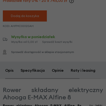
Prawdziwe raty 0% - 20 x 745,00 zł
Dodaj do koszyka
KOD:
AHFMC00120AH
Wysyłka w poniedziałek
Wysyłka od 0,00 zł
Sprawdź koszt wysyłki
Sprawdź dostępność w sklepie stacjonarnym
Opis
Specyfikacja
Opinie
Raty i leasing
Z
Rower składany elektryczny
Ahooga E-MAX Alfine 8
Rower składany Ahooga E-MAX Alfine
8s
to lekki,