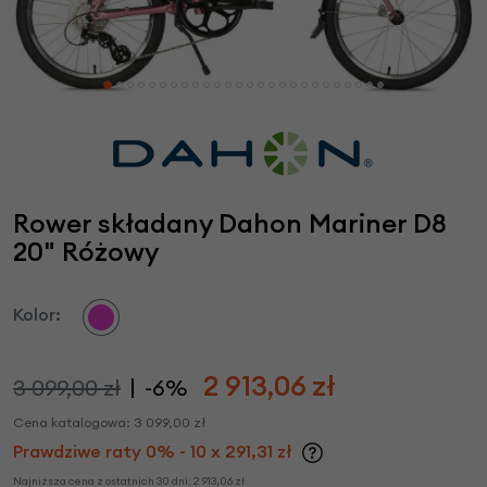
Rower składany Dahon Mariner D8
20" Różowy
Kolor:
2 913,06
zł
3 099,00 zł
-6%
Cena katalogowa:
3 099,00
zł
Prawdziwe raty 0% - 10 x 291,31 zł
Najniższa cena z ostatnich 30 dni:
2 913,06
zł