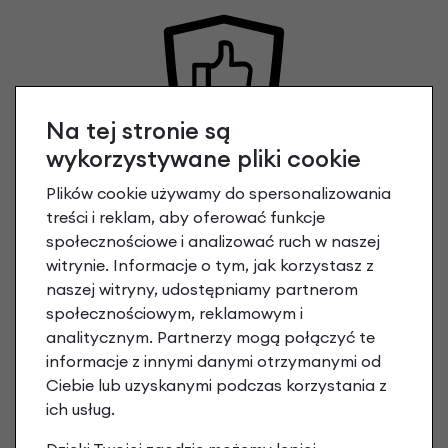
Na tej stronie są
wykorzystywane pliki cookie
PEŁNA GWARANCJA PRODUCENTA
2 lata na ramę
Plików cookie używamy do spersonalizowania
2 lata na pozostałe części i osprzęt
treści i reklam, aby oferować funkcje
społecznościowe i analizować ruch w naszej
witrynie. Informacje o tym, jak korzystasz z
naszej witryny, udostępniamy partnerom
społecznościowym, reklamowym i
analitycznym. Partnerzy mogą połączyć te
informacje z innymi danymi otrzymanymi od
Ciebie lub uzyskanymi podczas korzystania z
ROWER GOTOWY DO JAZDY
ich usług.
Rowery wysyłamy w całości złożone.
Sprawdź jak pakujemy