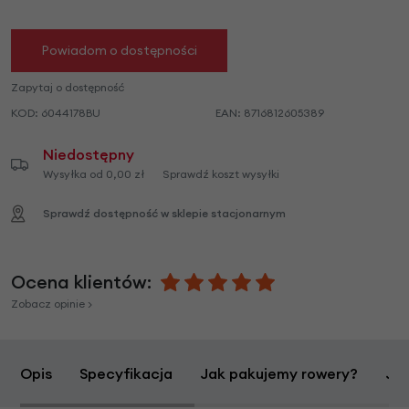
Powiadom o dostępności
Zapytaj o dostępność
KOD:
6044178BU
EAN:
8716812605389
Niedostępny
Wysyłka od 0,00 zł
Sprawdź koszt wysyłki
Sprawdź dostępność w sklepie stacjonarnym
Ocena klientów:
Zobacz opinie >
Opis
Specyfikacja
Jak pakujemy rowery?
Jak