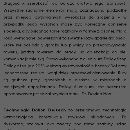
długość x szerokość), co bardzo ułatwia jego transport.
Wszystkie ruchome elementy mają zaznaczoną podziałkę
oraz miejsca optymalnych wysokości do złożenia – w
przypadku osób wysokich może być konieczne obniżenie
siodełka, aby osiągnąć takie rozmiary w formie złożonej. Mała
ilość wymaganej powierzchni to świetne rozwiązanie dla osób,
które nie posiadają garażu lub piwnicy do przechowywania
roweru, jeżdżą rowerem do pracy lub dojeżdżają do niej
komunikacja miejską. Rama wykonana z aluminium Dalloy Stop
Dalloy oferuje o 20% większą wytrzymałość niż stop 6061 przy
jednoczesnej redukcji wagi dzięki procesowi cieniowania. Rury
są grubsze przy łączeniach a cieńsze w miejscach o
mniejszych naprężeniach. Dalloy Aluminium jest patentem
opracowanym przez założyciela marki, Dr. Davida Hon.
Technologia Dahon Deltech
to przełomowa technologia
wzmacniająca konstrukcję rowerów składanych. Ta
dyskretna, stalowa linka tworzy pod ramą stabilny układ