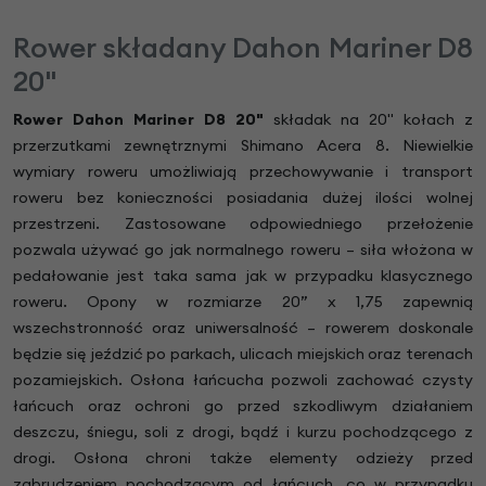
Rower składany Dahon Mariner D8
20"
Rower
Dahon Mariner D8 20"
składak na 20" kołach z
przerzutkami zewnętrznymi Shimano Acera 8. Niewielkie
wymiary roweru umożliwiają przechowywanie i transport
roweru bez konieczności posiadania dużej ilości wolnej
przestrzeni. Zastosowane odpowiedniego przełożenie
pozwala używać go jak normalnego roweru – siła włożona w
pedałowanie jest taka sama jak w przypadku klasycznego
roweru. Opony w rozmiarze 20” x 1,75 zapewnią
wszechstronność oraz uniwersalność – rowerem doskonale
będzie się jeździć po parkach, ulicach miejskich oraz terenach
pozamiejskich. Osłona łańcucha pozwoli zachować czysty
łańcuch oraz ochroni go przed szkodliwym działaniem
deszczu, śniegu, soli z drogi, bądź i kurzu pochodzącego z
drogi. Osłona chroni także elementy odzieży przed
zabrudzeniem pochodzącym od łańcuch, co w przypadku