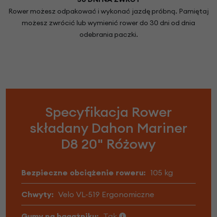
Rower możesz odpakować i wykonać jazdę próbną. Pamiętaj
możesz zwrócić lub wymienić rower do 30 dni od dnia
odebrania paczki.
Specyfikacja Rower
składany Dahon Mariner
D8 20" Różowy
Bezpieczne obciążenie roweru:
105 kg
Chwyty:
Velo VL-519 Ergonomiczne
Gumy na bagażniku:
Tak