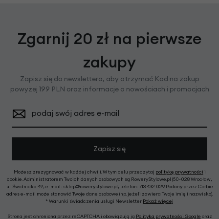
Zgarnij 20 zł na pierwsze
zakupy
Zapisz się do newslettera, aby otrzymać Kod na zakup
powyżej 199 PLN oraz informacje o nowościach i promocjach
podaj swój adres e-mail
Zapisz się
Możesz zrezygnować w każdej chwili. W tym celu przeczytaj
politykę prywatności
i
cookie. Administratorem Twoich danych osobowych są RoweryStylowe.pl (50-028 Wrocław,
ul. Świdnicka 49; e-mail: sklep@rowerystylowe.pl, telefon: 713 432 029. Podany przez Ciebie
adres e-mail może stanowić Twoje dane osobowe (np. jeżeli zawiera Twoje imię i nazwisko).
* Warunki świadczenia usługi Newsletter
Pokaż więcej
Strona jest chroniona przez reCAPTCHA i obowiązują ją
Polityka prywatności Google
oraz