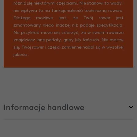
różnić się niektórymi częściami. Nie stanowi to wady i
nie wpływa to na funkcjonalność techniczną roweru.
Dlatego możliwe jest, że Twój rower jest
zmontowany nieco inaczej niż podaje specyfikacja.
Na przykład może się zdarzyć, że w swoim rowerze
znajdziesz inne pedały, gripy lub łańcuch. Nie martw
się, Twój rower i części zamienne nadal są w wysokiej
jakości.
Informacje handlowe