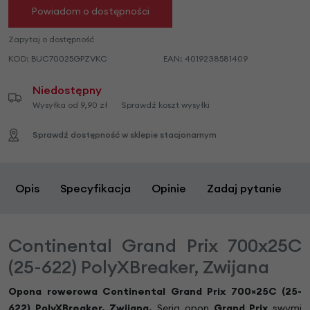
Powiadom o dostępności
Zapytaj o dostępność
KOD:
BUC70025GPZVKC
EAN:
4019238581409
Niedostępny
Wysyłka od 9,90 zł
Sprawdź koszt wysyłki
Sprawdź dostępność w sklepie stacjonarnym
Opis
Specyfikacja
Opinie
Zadaj pytanie
Continental Grand Prix 700x25C
(25-622) PolyXBreaker, Zwijana
Opona rowerowa
Continental Grand Prix 700
×
25C (25-
622) PolyXBreaker, Zwijana
.
Seria opon
Grand Prix
swymi