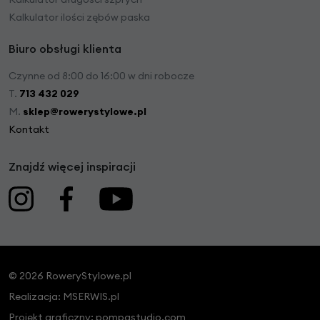
Kalkulator ilości zębów paska
Biuro obsługi klienta
Czynne od 8:00 do 16:00 w dni robocze
T.
713 432 029
M.
sklep@rowerystylowe.pl
Kontakt
Znajdź więcej inspiracji
© 2026 RoweryStylowe.pl
Realizacja:
MSERWIS.pl
Projekt graficzny:
pompastudio.com