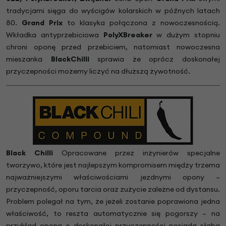
tradycjami sięga do wyścigów kolarskich w późnych latach
80.
Grand Prix
to klasyka połączona z nowoczesnością.
Wkładka antyprzebiciowa
PolyXBreaker
w dużym stopniu
chroni oponę przed przebiciem, natomiast nowoczesna
mieszanka
BlackChilli
sprawia że oprócz doskonałej
przyczepności możemy liczyć na dłuższą żywotność.
Black Chilli
Opracowane przez inżynierów specjalne
tworzywo, które jest najlepszym kompromisem między trzema
najważniejszymi właściwościami jezdnymi opony –
przyczepność, oporu tarcia oraz zużycie zależne od dystansu.
Problem polegał na tym, że jeżeli zostanie poprawiona jedna
właściwość, to reszta automatycznie się pogorszy – na
przykład opona o doskonałej przyczepności posiada słabą