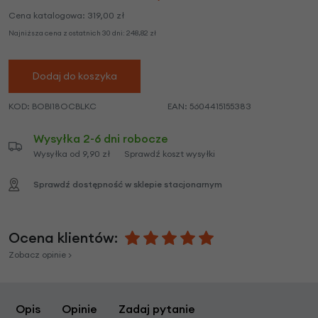
Cena katalogowa:
319,00
zł
Najniższa cena z ostatnich 30 dni:
248,82
zł
Dodaj do koszyka
KOD:
BOBI18OCBLKC
EAN:
5604415155383
Wysyłka 2-6 dni robocze
Wysyłka od 9,90 zł
Sprawdź koszt wysyłki
Sprawdź dostępność w sklepie stacjonarnym
Ocena klientów:
Zobacz opinie >
Opis
Opinie
Zadaj pytanie