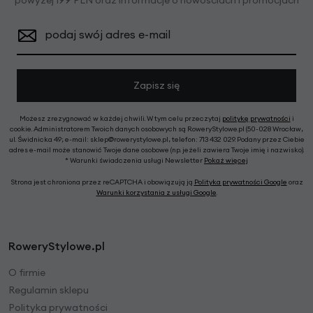
powyżej 199 PLN oraz informacje o nowościach i promocjach
podaj swój adres e-mail
Zapisz się
Możesz zrezygnować w każdej chwili. W tym celu przeczytaj
politykę prywatności
i
cookie. Administratorem Twoich danych osobowych są RoweryStylowe.pl (50-028 Wrocław,
ul. Świdnicka 49; e-mail: sklep@rowerystylowe.pl, telefon: 713 432 029. Podany przez Ciebie
adres e-mail może stanowić Twoje dane osobowe (np. jeżeli zawiera Twoje imię i nazwisko).
* Warunki świadczenia usługi Newsletter
Pokaż więcej
Strona jest chroniona przez reCAPTCHA i obowiązują ją
Polityka prywatności Google
oraz
Warunki korzystania z usługi Google
.
RoweryStylowe.pl
O firmie
Regulamin sklepu
Polityka prywatności