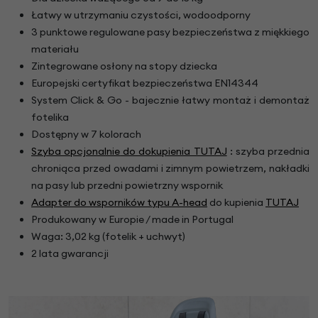
Łatwy w utrzymaniu czystości, wodoodporny
3 punktowe regulowane pasy bezpieczeństwa z miękkiego
materiału
Zintegrowane osłony na stopy dziecka
Europejski certyfikat bezpieczeństwa EN14344
System Click & Go - bajecznie łatwy montaż i demontaż
fotelika
Dostępny w 7 kolorach
Szyba opcjonalnie
do dokupienia TUTAJ
: szyba przednia
chroniąca przed owadami i zimnym powietrzem, nakładki
na pasy lub przedni powietrzny wspornik
Adapter do wsporników typu A-head
do kupienia
TUTAJ
Produkowany w Europie / made in Portugal
Waga: 3,02 kg (fotelik + uchwyt)
2 lata gwarancji