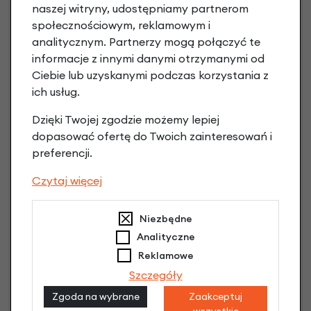
Raty 0%
naszej witryny, udostępniamy partnerom
społecznościowym, reklamowym i
1,00 zł - 5000,00 zł / do 10 rat 0%
analitycznym. Partnerzy mogą połączyć te
od 5001,00 zł / do 20 rat 0%
informacje z innymi danymi otrzymanymi od
Raty do 60 miesięcy
Ciebie lub uzyskanymi podczas korzystania z
ich usług.
Poznaj szczegóły
Dzięki Twojej zgodzie możemy lepiej
dopasować ofertę do Twoich zainteresowań i
preferencji.
Czytaj więcej
Niezbędne
Analityczne
Reklamowe
Szczegóły
Raty 0%
Zgoda na wybrane
Zaakceptuj