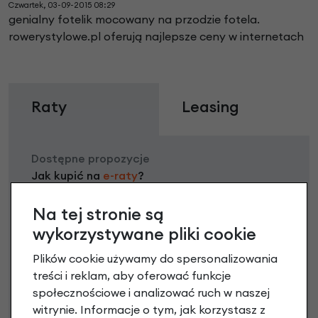
Czwartek, 03-09-2015 08:29
genialny fotelik mocowany na przodzie fotela.
rowerystylowe.pl oferują najlepsze ceny w internetach
Raty
Leasing
Dostępne propozycje
Jak kupić na
e-raty
?
Na tej stronie są
wykorzystywane pliki cookie
Plików cookie używamy do spersonalizowania
treści i reklam, aby oferować funkcje
społecznościowe i analizować ruch w naszej
witrynie. Informacje o tym, jak korzystasz z