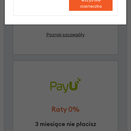
wszystkie
3 miesiące nie płacisz
ciasteczka
Raty do 60 miesięcy
Poznaj szczegóły
Raty 0%
3 miesiące nie płacisz