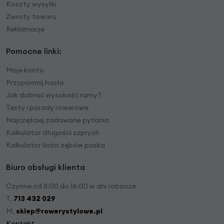
Koszty wysyłki
Zwroty towaru
Reklamacje
Pomocne linki:
Moje konto
Przypomnij hasło
Jak dobrać wysokość ramy?
Testy i porady rowerowe
Najczęściej zadawane pytania
Kalkulator długości szprych
Kalkulator ilości zębów paska
Biuro obsługi klienta
Czynne od 8:00 do 16:00 w dni robocze
T.
713 432 029
M.
sklep@rowerystylowe.pl
Kontakt