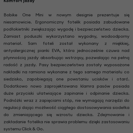
Komfort jazdy
Bobike One Mini w nowym designie prezentuje się
niesamowicie. Ergonomiczny fotelik posiada zabudowane
podłokietniki zwiększając wygodę i bezpieczeństwo dziecka.
Zamiast poduszki wykorzystano wygodny, wodoodporny
materiał. Sam foteli został wykonany z miękkiej,
antyalergicznej pianki EVA, która jednocześnie czuwa nad
płynnością jazdy absorbując wstrząsy, pozwalając na pełną
radość z jazdy. Pasy bezpieczeństwa zostały wyposażone
nakładki na ramiona wykonane z tego samego materiału co
siedzisko, zapobiegają one powstaniu ucisków i otarć.
Dodatkowo nowo zaprojektowana klamra pasów posiada
duże przyciski ułatwiające zapinanie i odpinanie dziecka.
Podnóżki wraz z zapięciami stóp, nie wymagają narzędzi do
regulacji dając możliwość ciągłego dostosowywania siodełka
do zmieniającego się wzrostu dziecka. Zdejmowanie i
zakładanie fotelika nie sprawia problemu dzięki zastosowaniu
systemu Click & Go.