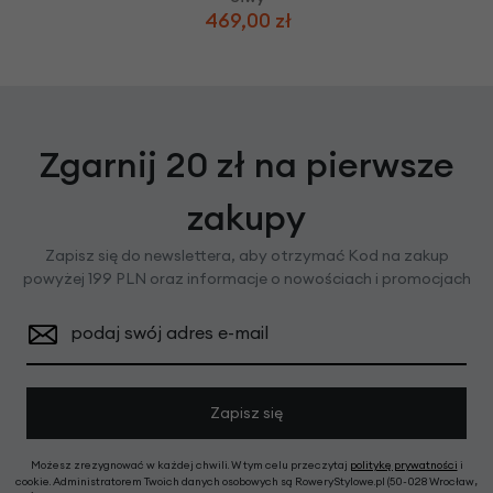
469,00 zł
Zgarnij 20 zł na pierwsze
zakupy
Zapisz się do newslettera, aby otrzymać Kod na zakup
powyżej 199 PLN oraz informacje o nowościach i promocjach
podaj swój adres e-mail
Zapisz się
Możesz zrezygnować w każdej chwili. W tym celu przeczytaj
politykę prywatności
i
cookie. Administratorem Twoich danych osobowych są RoweryStylowe.pl (50-028 Wrocław,