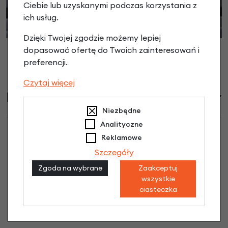
Ciebie lub uzyskanymi podczas korzystania z
ich usług.
Dzięki Twojej zgodzie możemy lepiej
dopasować ofertę do Twoich zainteresowań i
preferencji.
Czytaj więcej
Informacje handlowe
Niezbędne
Analityczne
Reklamowe
Szczegóły
Przedni fotelik rowerowy Bobike Evolve
Zgoda na wybrane
Zaakceptuj
Mini Cinnamon Brown opinie
wszystkie
ciasteczka
Dodaj opinię