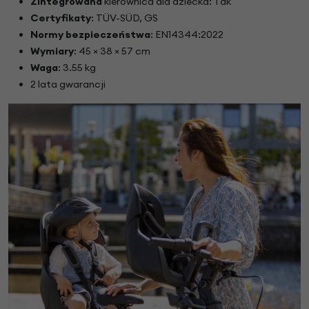
Zintegrowana
kierownica dla dziecka: Tak
Certyfikaty
: TÜV-SÜD, GS
Normy bezpieczeństwa
: EN14344:2022
Wymiary
: 45 × 38 × 57 cm
Waga
: 3.55 kg
2 lata gwarancji