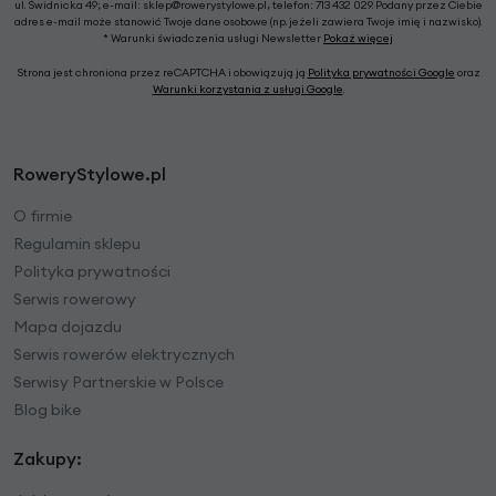
ul. Świdnicka 49; e-mail: sklep@rowerystylowe.pl, telefon: 713 432 029. Podany przez Ciebie
adres e-mail może stanowić Twoje dane osobowe (np. jeżeli zawiera Twoje imię i nazwisko).
* Warunki świadczenia usługi Newsletter
Pokaż więcej
Strona jest chroniona przez reCAPTCHA i obowiązują ją
Polityka prywatności Google
oraz
Warunki korzystania z usługi Google
.
RoweryStylowe.pl
O firmie
Regulamin sklepu
Polityka prywatności
Serwis rowerowy
Mapa dojazdu
Serwis rowerów elektrycznych
Serwisy Partnerskie w Polsce
Blog bike
Zakupy: