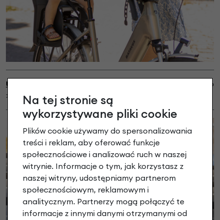
Uchwyt do mostków A-Head
dostępny do kupienia osobno
>>
TUTAJ
<<
Na tej stronie są
wykorzystywane pliki cookie
Plików cookie używamy do spersonalizowania
treści i reklam, aby oferować funkcje
społecznościowe i analizować ruch w naszej
witrynie. Informacje o tym, jak korzystasz z
naszej witryny, udostępniamy partnerom
społecznościowym, reklamowym i
analitycznym. Partnerzy mogą połączyć te
informacje z innymi danymi otrzymanymi od