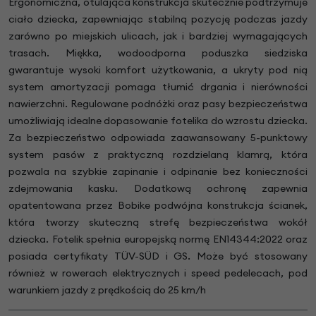
Ergonomiczna, otulająca konstrukcja skutecznie podtrzymuje
ciało dziecka, zapewniając stabilną pozycję podczas jazdy
zarówno po miejskich ulicach, jak i bardziej wymagających
trasach. Miękka, wodoodporna poduszka siedziska
gwarantuje wysoki komfort użytkowania, a ukryty pod nią
system amortyzacji pomaga tłumić drgania i nierówności
nawierzchni. Regulowane podnóżki oraz pasy bezpieczeństwa
umożliwiają idealne dopasowanie fotelika do wzrostu dziecka.
Za bezpieczeństwo odpowiada zaawansowany 5-punktowy
system pasów z praktyczną rozdzielaną klamrą, która
pozwala na szybkie zapinanie i odpinanie bez konieczności
zdejmowania kasku. Dodatkową ochronę zapewnia
opatentowana przez Bobike podwójna konstrukcja ścianek,
która tworzy skuteczną strefę bezpieczeństwa wokół
dziecka. Fotelik spełnia europejską normę EN14344:2022 oraz
posiada certyfikaty TÜV-SÜD i GS. Może być stosowany
również w rowerach elektrycznych i speed pedelecach, pod
warunkiem jazdy z prędkością do 25 km/h