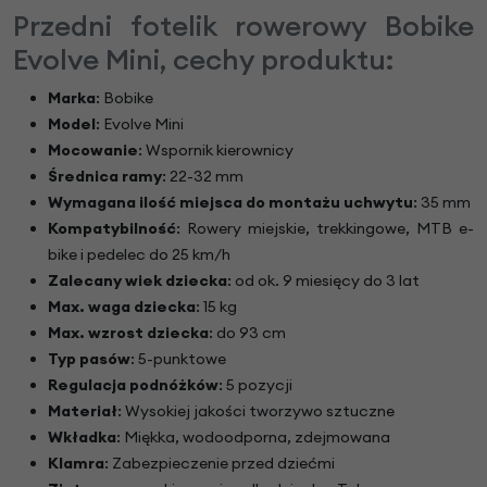
Przedni fotelik rowerowy Bobike
Evolve Mini, cechy produktu:
Marka
: Bobike
Model
: Evolve Mini
Mocowanie
: Wspornik kierownicy
Średnica ramy
: 22-32 mm
Wymagana ilość miejsca do montażu uchwytu
: 35 mm
Kompatybilność
: Rowery miejskie, trekkingowe, MTB e-
bike i pedelec do 25 km/h
Zalecany wiek dziecka
: od ok. 9 miesięcy do 3 lat
Max. waga dziecka
: 15 kg
Max. wzrost dziecka
: do 93 cm
Typ pasów
: 5-punktowe
Regulacja podnóżków
: 5 pozycji
Materiał
: Wysokiej jakości tworzywo sztuczne
Wkładka
: Miękka, wodoodporna, zdejmowana
Klamra
: Zabezpieczenie przed dziećmi