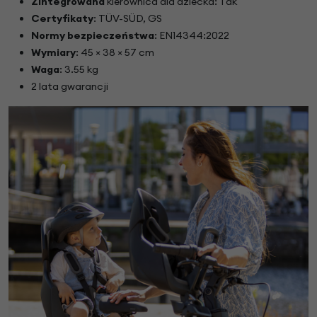
Zintegrowana
kierownica dla dziecka: Tak
Certyfikaty
: TÜV-SÜD, GS
Normy bezpieczeństwa
: EN14344:2022
Wymiary
: 45 × 38 × 57 cm
Waga
: 3.55 kg
2 lata gwarancji