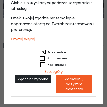
Ciebie lub uzyskanymi podczas korzystania z
ich usług.
Dzięki Twojej zgodzie możemy lepiej
dopasować ofertę do Twoich zainteresowań i
preferencji.
Czytaj więcej
Informacje handlowe
Niezbędne
Analityczne
Reklamowe
Szczegóły
Przedni fotelik rowerowy Bobike Evolve
Zgoda na wybrane
Zaakceptuj
Mini Urban Black opinie
wszystkie
ciasteczka
Dodaj opinię