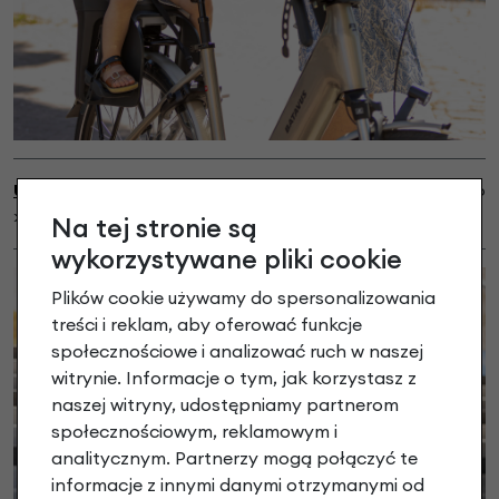
Uchwyt do mostków A-Head
dostępny do kupienia osobno
>>
TUTAJ
<<
Na tej stronie są
wykorzystywane pliki cookie
Plików cookie używamy do spersonalizowania
treści i reklam, aby oferować funkcje
społecznościowe i analizować ruch w naszej
witrynie. Informacje o tym, jak korzystasz z
naszej witryny, udostępniamy partnerom
społecznościowym, reklamowym i
analitycznym. Partnerzy mogą połączyć te
informacje z innymi danymi otrzymanymi od