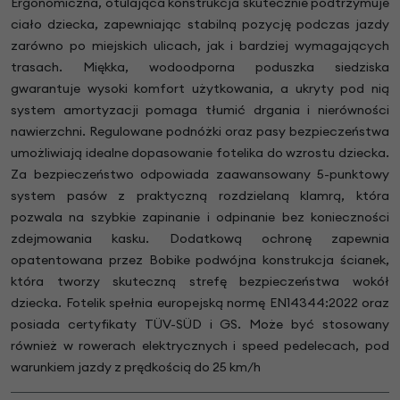
Ergonomiczna, otulająca konstrukcja skutecznie podtrzymuje
ciało dziecka, zapewniając stabilną pozycję podczas jazdy
zarówno po miejskich ulicach, jak i bardziej wymagających
trasach. Miękka, wodoodporna poduszka siedziska
gwarantuje wysoki komfort użytkowania, a ukryty pod nią
system amortyzacji pomaga tłumić drgania i nierówności
nawierzchni. Regulowane podnóżki oraz pasy bezpieczeństwa
umożliwiają idealne dopasowanie fotelika do wzrostu dziecka.
Za bezpieczeństwo odpowiada zaawansowany 5-punktowy
system pasów z praktyczną rozdzielaną klamrą, która
pozwala na szybkie zapinanie i odpinanie bez konieczności
zdejmowania kasku. Dodatkową ochronę zapewnia
opatentowana przez Bobike podwójna konstrukcja ścianek,
która tworzy skuteczną strefę bezpieczeństwa wokół
dziecka. Fotelik spełnia europejską normę EN14344:2022 oraz
posiada certyfikaty TÜV-SÜD i GS. Może być stosowany
również w rowerach elektrycznych i speed pedelecach, pod
warunkiem jazdy z prędkością do 25 km/h