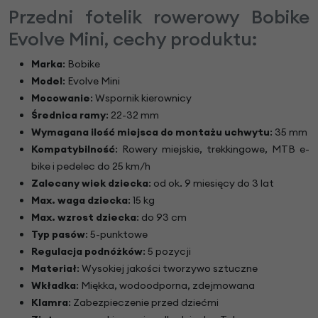
Przedni fotelik rowerowy Bobike
Evolve Mini, cechy produktu:
Marka
: Bobike
Model
: Evolve Mini
Mocowanie
: Wspornik kierownicy
Średnica ramy
: 22-32 mm
Wymagana ilość miejsca do montażu uchwytu
: 35 mm
Kompatybilność
: Rowery miejskie, trekkingowe, MTB e-
bike i pedelec do 25 km/h
Zalecany wiek dziecka
: od ok. 9 miesięcy do 3 lat
Max. waga dziecka
: 15 kg
Max. wzrost dziecka
: do 93 cm
Typ pasów
: 5-punktowe
Regulacja podnóżków
: 5 pozycji
Materiał
: Wysokiej jakości tworzywo sztuczne
Wkładka
: Miękka, wodoodporna, zdejmowana
Klamra
: Zabezpieczenie przed dziećmi