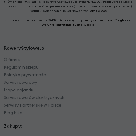
ul. Świdnicka 49; e-mail: sklep@rowerystylowe.pl, telefon: 713 432 029. Podany przez Ciebie
adres e-mail może stanowić Twoje dane osobowe (np. jeżeli zawiera Twoje imię i nazwisko).
* Warunki świadczenia usługi Newsletter
Pokaż więcej
Strona jest chroniona przez reCAPTCHA i obowiązują ją
Polityka prywatności Google
oraz
Warunki korzystania z usługi Google
.
RoweryStylowe.pl
O firmie
Regulamin sklepu
Polityka prywatności
Serwis rowerowy
Mapa dojazdu
Serwis rowerów elektrycznych
Serwisy Partnerskie w Polsce
Blog bike
Zakupy: