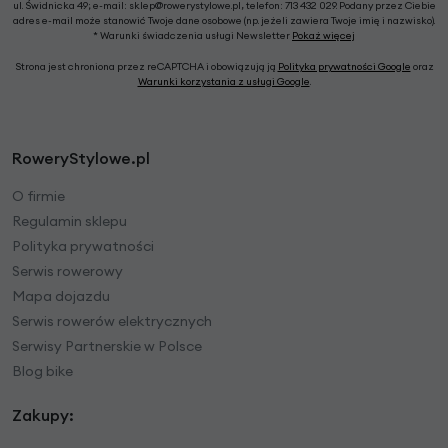
ul. Świdnicka 49; e-mail: sklep@rowerystylowe.pl, telefon: 713 432 029. Podany przez Ciebie
adres e-mail może stanowić Twoje dane osobowe (np. jeżeli zawiera Twoje imię i nazwisko).
* Warunki świadczenia usługi Newsletter
Pokaż więcej
Strona jest chroniona przez reCAPTCHA i obowiązują ją
Polityka prywatności Google
oraz
Warunki korzystania z usługi Google
.
RoweryStylowe.pl
O firmie
Regulamin sklepu
Polityka prywatności
Serwis rowerowy
Mapa dojazdu
Serwis rowerów elektrycznych
Serwisy Partnerskie w Polsce
Blog bike
Zakupy: