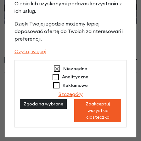
Ciebie lub uzyskanymi podczas korzystania z
ich usług.
Dzięki Twojej zgodzie możemy lepiej
dopasować ofertę do Twoich zainteresowań i
preferencji.
Czytaj więcej
Informacje handlowe
Niezbędne
Analityczne
Reklamowe
Szczegóły
Przedni fotelik rowerowy Bobike Evolve
Zgoda na wybrane
Zaakceptuj
Mini Peppermint opinie
wszystkie
ciasteczka
Dodaj opinię