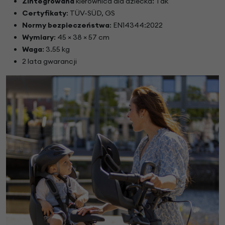
Zintegrowana
kierownica dla dziecka: Tak
Certyfikaty
: TÜV-SÜD, GS
Normy bezpieczeństwa
: EN14344:2022
Wymiary
: 45 × 38 × 57 cm
Waga
: 3.55 kg
2 lata gwarancji