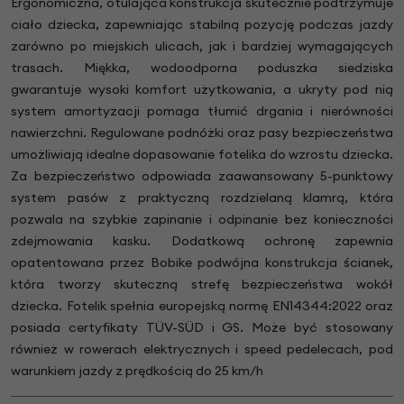
Ergonomiczna, otulająca konstrukcja skutecznie podtrzymuje
ciało dziecka, zapewniając stabilną pozycję podczas jazdy
zarówno po miejskich ulicach, jak i bardziej wymagających
trasach. Miękka, wodoodporna poduszka siedziska
gwarantuje wysoki komfort użytkowania, a ukryty pod nią
system amortyzacji pomaga tłumić drgania i nierówności
nawierzchni. Regulowane podnóżki oraz pasy bezpieczeństwa
umożliwiają idealne dopasowanie fotelika do wzrostu dziecka.
Za bezpieczeństwo odpowiada zaawansowany 5-punktowy
system pasów z praktyczną rozdzielaną klamrą, która
pozwala na szybkie zapinanie i odpinanie bez konieczności
zdejmowania kasku. Dodatkową ochronę zapewnia
opatentowana przez Bobike podwójna konstrukcja ścianek,
która tworzy skuteczną strefę bezpieczeństwa wokół
dziecka. Fotelik spełnia europejską normę EN14344:2022 oraz
posiada certyfikaty TÜV-SÜD i GS. Może być stosowany
również w rowerach elektrycznych i speed pedelecach, pod
warunkiem jazdy z prędkością do 25 km/h