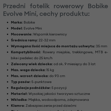
Przedni fotelik rowerowy Bobike
Evolve Mini, cechy produktu:
Marka
: Bobike
Model
: Evolve Mini
Mocowanie
: Wspornik kierownicy
Średnica ramy
: 22-32 mm
Wymagana ilość miejsca do montażu uchwytu
: 35 mm
Kompatybilność
: Rowery miejskie, trekkingowe, MTB e-
bike i pedelec do 25 km/h
Zalecany wiek dziecka
: od ok. 9 miesięcy do 3 lat
Max. waga dziecka
: 15 kg
Max. wzrost dziecka
: do 93 cm
Typ pasów
: 5-punktowe
Regulacja podnóżków
: 5 pozycji
Materiał
: Wysokiej jakości tworzywo sztuczne
Wkładka
: Miękka, wodoodporna, zdejmowana
Klamra
: Zabezpieczenie przed dziećmi