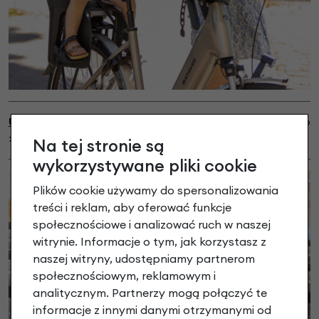
Uchwyt do mostków A-Head
dostępny do kupienia osobno
>>
TUTAJ
<<
Na tej stronie są
wykorzystywane pliki cookie
Plików cookie używamy do spersonalizowania
treści i reklam, aby oferować funkcje
społecznościowe i analizować ruch w naszej
witrynie. Informacje o tym, jak korzystasz z
naszej witryny, udostępniamy partnerom
społecznościowym, reklamowym i
analitycznym. Partnerzy mogą połączyć te
informacje z innymi danymi otrzymanymi od