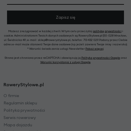
Zapisz się
Możesz zrezygnować w każdej chwili. W tym celu przeczytaj
politykę prywatności
i
cookie. Administratorem Twoich danych osobowych są RoweryStylowe.pl (50-028 Wrocław,
ul. Świdnicka 49; e-mail: sklep@rowerystylowe.pl, telefon: 713 432 029. Podany przez Ciebie
adres e-mail może stanowić Twoje dane osobowe (np. jeżeli zawiera Twoje imię i nazwisko).
* Warunki świadczenia usługi Newsletter
Pokaż więcej
Strona jest chroniona przez reCAPTCHA i obowiązują ją
Polityka prywatności Google
oraz
Warunki korzystania z usługi Google
.
RoweryStylowe.pl
O firmie
Regulamin sklepu
Polityka prywatności
Serwis rowerowy
Mapa dojazdu