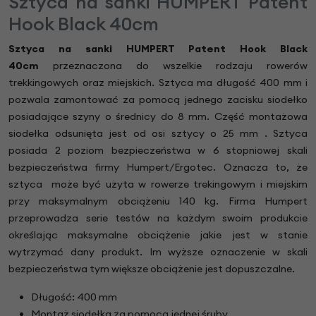
Sztyca na sanki HUMPERT Patent
Hook Black 40cm
Sztyca na sanki HUMPERT Patent Hook Black
40cm
przeznaczona do wszelkie rodzaju rowerów
trekkingowych oraz miejskich. Sztyca ma długość 400 mm i
pozwala zamontować za pomocą jednego zacisku siodełko
posiadające szyny o średnicy do 8 mm. Część montażowa
siodełka odsunięta jest od osi sztycy o 25 mm . Sztyca
posiada 2 poziom bezpieczeństwa w 6 stopniowej skali
bezpieczeństwa firmy Humpert/Ergotec. Oznacza to, że
sztyca może być użyta w rowerze trekingowym i miejskim
przy maksymalnym obciążeniu 140 kg. Firma Humpert
przeprowadza serie testów na każdym swoim produkcie
określając maksymalne obciążenie jakie jest w stanie
wytrzymać dany produkt. Im wyższe oznaczenie w skali
bezpieczeństwa tym większe obciążenie jest dopuszczalne.
Długość: 400 mm
Montaż siodełka za pomocą jednej śruby