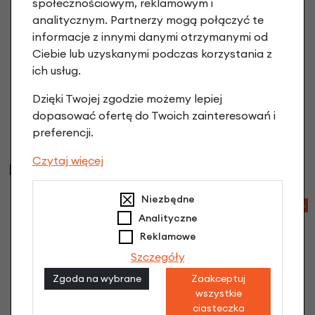
społecznościowym, reklamowym i
analitycznym. Partnerzy mogą połączyć te
Pełna osłona łańcucha Hesling Classic 46Z
informacje z innymi danymi otrzymanymi od
czarna
104,00 zł
Ciebie lub uzyskanymi podczas korzystania z
ich usług.
Dzięki Twojej zgodzie możemy lepiej
dopasować ofertę do Twoich zainteresowań i
preferencji.
Czytaj więcej
Najczęściej kupowane
Niezbędne
-76%
Analityczne
Reklamowe
Szczegóły
Zgoda na wybrane
Zaakceptuj
wszystkie
ciasteczka