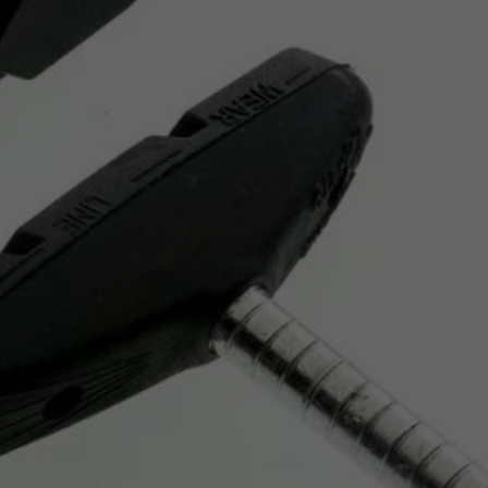
Z
apięcia rowero
Pompki rowerowe
werowe
er Pig
Peruzzo
Gazelle
Pozostałe
N
akrętki i obejm
i:SY
Przerzutki rowerowe
es
Inny
R
owery transportowe - akcesoria
S
akwy i torby rowerowe
Siodełka rowerowe
rowe
Strida - części