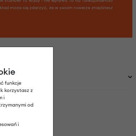
Nie stanowi to wady i nie wpływa to na funkcjonalność
ykład może się zdarzyć, że w swoim rowerze znajdziesz
okie
ć funkcje
ak korzystasz z
 i
otrzymanymi od
inie
esowań i