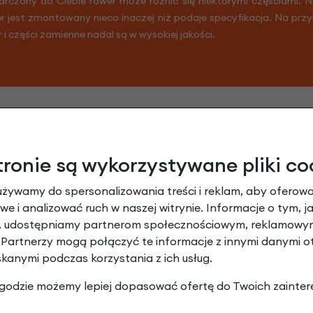
arczony do Ciebie rower może różnić się niektórymi częściami. 
er jest zmontowany nieco inaczej niż podaje specyfikacja. Na prz
r i części zamienne nadal są w wysokiej jakości.
tronie są wykorzystywane pliki co
używamy do spersonalizowania treści i reklam, aby oferowa
e i analizować ruch w naszej witrynie. Informacje o tym, j
y, udostępniamy partnerom społecznościowym, reklamowym
 Partnerzy mogą połączyć te informacje z innymi danymi 
skanymi podczas korzystania z ich usług.
cki hamulcowe Clarks Cantilever 60 mm op
 zgodzie możemy lepiej dopasować ofertę do Twoich zainter
Dodaj opinię