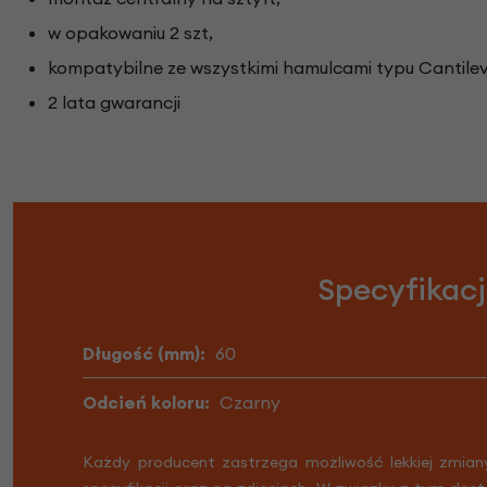
w opakowaniu 2 szt,
kompatybilne ze wszystkimi hamulcami typu Cantilev
2 lata gwarancji
Specyfikac
Długość (mm):
60
Odcień koloru:
Czarny
Każdy producent zastrzega możliwość lekkiej zmian