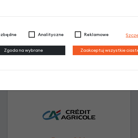
Brak opinii. Może warto dodać własną?
ezbędne
Analityczne
Reklamowe
Szcz
Zgoda na wybrane
Zaakceptuj wszystkie cias
Leasing