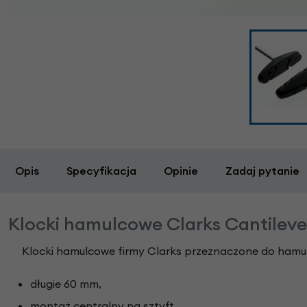
Opis
Specyfikacja
Opinie
Zadaj pytanie
Klocki hamulcowe Clarks Cantilev
Klocki hamulcowe firmy Clarks przeznaczone do hamul
długie 60 mm,
montaż centralny na sztyft,