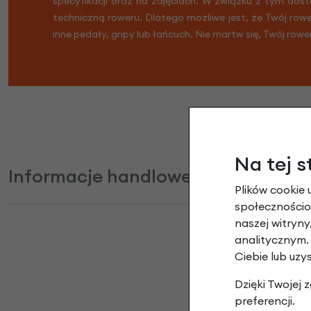
specyfikacji oraz na zdjęciach. W związku z tym dost
techniczną roweru. Dlatego możliwe jest, że Twój row
inne pedały, gripy lub łańcuch. Nie martw się, Twój rowe
Na tej s
Informacje handlowe
Plików cookie 
społecznościow
naszej witryn
analitycznym.
Ciebie lub uzy
Klo
Dzięki Twojej
preferencji.