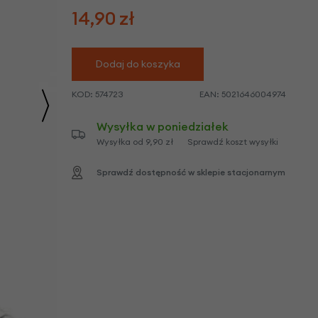
we
14,90
zł
y
Dodaj do koszyka
KOD:
574723
EAN:
5021646004974
Wysyłka w poniedziałek
Wysyłka od 9,90 zł
Sprawdź koszt wysyłki
Sprawdź dostępność w sklepie stacjonarnym