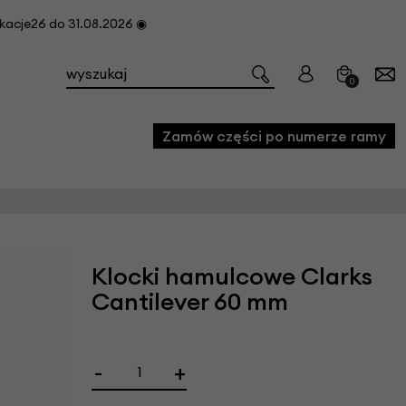
cje26 do 31.08.2026 ◉
0
Zamów części po numerze ramy
e
we
Klocki hamulcowe Clarks
owe
Cantilever 60 mm
acji i konserwacji roweru
fon
-
+
e