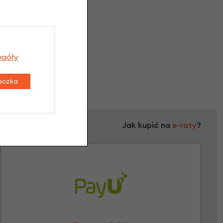
egóły
teczka
Jak kupić na
e-raty
?